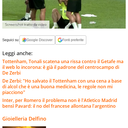
Screenshot tratto da video
Seguici su:
Google Discover
Fonti preferite
Leggi anche:
Tottenham, Tonali scatena una rissa contro il Getafe ma
il web lo incorona: è già il padrone del centrocampo di
De Zerbi
De Zerbi: "Ho salvato il Tottenham con una cena a base
di alcol che è una buona medicina, le regole non mi
piacciono"
Inter, per Romero il problema non è l'Atletico Madrid
bensì Pavard: il no del francese allontana l'argentino
Gioielleria Delfino