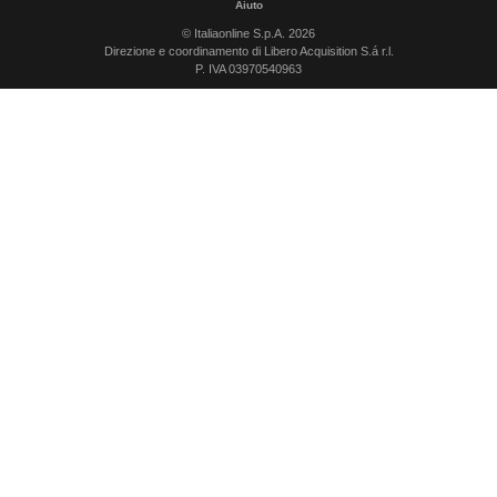
Aiuto
© Italiaonline S.p.A. 2026
Direzione e coordinamento di Libero Acquisition S.á r.l.
P. IVA 03970540963