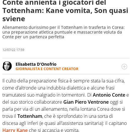
Conte annienta i giocatori del
Tottenham: Kane vomita, Son quasi
sviene
Allenamento durissimo per il Tottenham in trasferta in Corea:
una preparazione atletica puntuale e massacrante voluta da
Conte per un partenza perfetta
12/07/22 17:59
Elisabetta D'Onofrio
GIORNALISTA E CONTENT CREATOR
Giornalista professionista dal 2007, scrive per curiosità
personale e necessità: soprattutto di calcio, di sport e dei
Il culto della preparazione fisica è sempre stata la sua cifra,
suoi protagonisti, concedendosi innocenti evasioni
come d’altronde una indubbia dialettica e alcune frasi
nell'ambito della creazione di format. Un tempo ala
tramutatesi suo malgrado in tormentoni. Di
Antonio Conte
e
destra, oggi si sente a suo agio nel ruolo di libero. Cura
del suo storico collaboratore
Gian Piero Ventrone
oggi si
una classifica riservata dei migliori 5 calciatori di sempre.
parla per via di un allenamento, nella lontana Corea dove si
trova il
Tottenham
, che è sprofondato in una sorta di
discesa agli inferi (e quasi all’assistenza sanitaria): il capitano
Harry Kane
che si accascia e vomita.