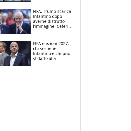
FIFA, Trump scarica
Infantino dopo
averne distrutto
l’immagine: Ceferin
sceglie la
Supercoppa per il
contrattacco
FIFA elezioni 2027,
chi sostiene
Infantino e chi può
sfidarlo alla
presidenza: la
nuova geografia del
calcio