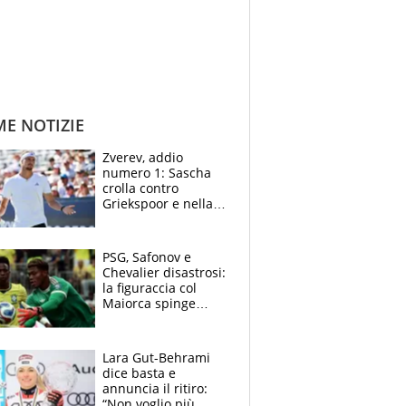
ME NOTIZIE
Zverev, addio
numero 1: Sascha
crolla contro
Griekspoor e nella
sfida a due con
Sinner si conferma
terzo. Quanti malori
PSG, Safonov e
a Montreal
Chevalier disastrosi:
la figuraccia col
Maiorca spinge
Suzuki da Luis
Enrique, Juve a
rischio beffa
Lara Gut-Behrami
dice basta e
annuncia il ritiro:
“Non voglio più