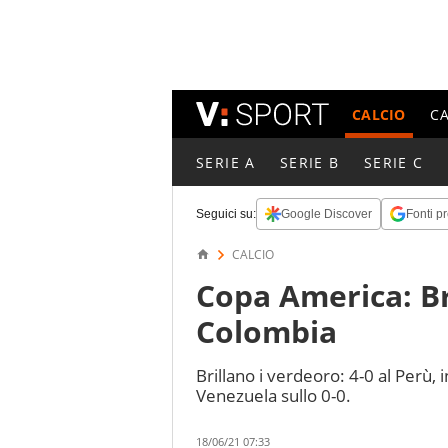
CALCIO
C
SERIE A
SERIE B
SERIE C
Seguici su:
Google Discover
Fonti pr
CALCIO
Copa America: Bra
Colombia
Brillano i verdeoro: 4-0 al Perù,
Venezuela sullo 0-0.
18/06/21 07:33