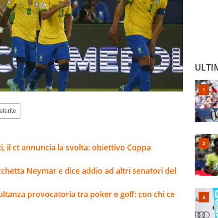
ULTI
eferite
i, il ct annuncia la svolta: obiettivo Coppa
bacchetta Neymar e dice addio ad altri senatori del
ltanza provocatoria tra poker e golf: con chi ce