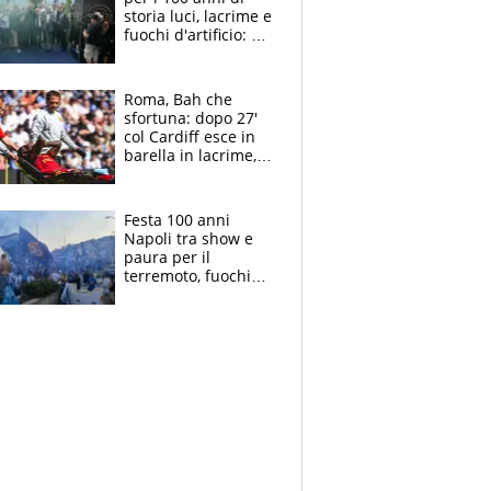
storia luci, lacrime e
fuochi d'artificio: De
Laurentiis salta al
coro anti-Juve
Roma, Bah che
sfortuna: dopo 27'
col Cardiff esce in
barella in lacrime,
Dybala rigore da
schiaffi, i giallorossi
prendono 3 gol in
Festa 100 anni
45'
Napoli tra show e
paura per il
terremoto, fuochi
d'artificio e
polemiche: andava
fermato