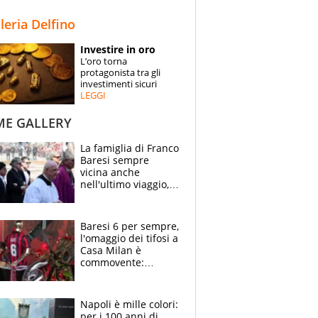
STORIE
lleria Delfino
SPECIALI
Investire in oro
L’oro torna
ESPERTI
protagonista tra gli
investimenti sicuri
LEGGI
CONTATTI
ME GALLERY
La famiglia di Franco
Baresi sempre
vicina anche
nell'ultimo viaggio,
la moglie Maura, i
figli e i suoi cari
circondati
Baresi 6 per sempre,
dall'affetto dei tifosi
l'omaggio dei tifosi a
Casa Milan è
commovente:
maglie, bandiere,
sciarpe, lacrime e
bigliettini
Napoli è mille colori:
per i 100 anni di