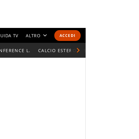
UIDA TV
ALTRO
ACCEDI
NFERENCE L.
CALENDARI E CLASSIFICHE
CALCIO ESTERO
SUPERCOPPA ITALIAN
ALTRI SPORT
MONDIALI 2026
OLIMPIADI
GOSSIP
LIFESTYLE