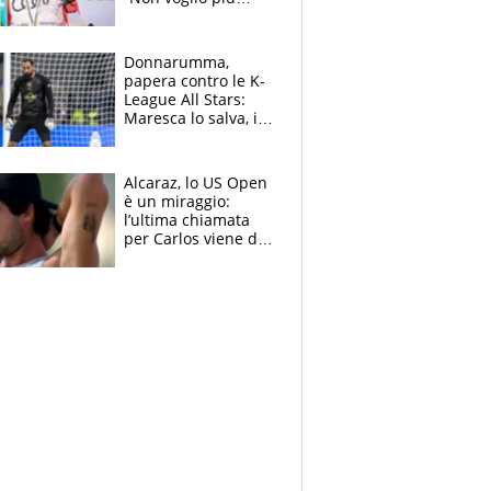
gareggiare”. Visita
decisiva per
Brignone
Donnarumma,
papera contro le K-
League All Stars:
Maresca lo salva, i
tifosi del City lo
attaccano
Alcaraz, lo US Open
è un miraggio:
l’ultima chiamata
per Carlos viene da
New York e
potrebbe
coinvolgere Serena
Williams