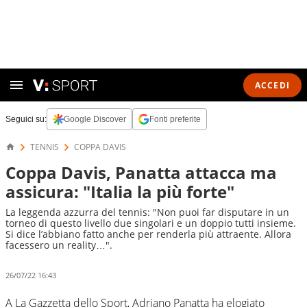
ACCEDI
Seguici su:
Google Discover
Fonti preferite
TENNIS
COPPA DAVIS
Coppa Davis, Panatta attacca ma
assicura: "Italia la più forte"
La leggenda azzurra del tennis: "Non puoi far disputare in un
torneo di questo livello due singolari e un doppio tutti insieme.
Si dice l’abbiano fatto anche per renderla più attraente. Allora
facessero un reality…".
26/07/22 16:43
A La Gazzetta dello Sport, Adriano Panatta ha elogiato