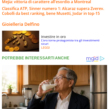
Mejia: vittoria di carattere all'esordio a Montreal
Classifica ATP, Sinner numero 1: Alcaraz supera Zverev.
Cobolli da best ranking, bene Musetti, Jodar in top-15
Gioielleria Delfino
Investire in oro
L’oro torna protagonista tra gli investimenti
sicuri
LEGGI