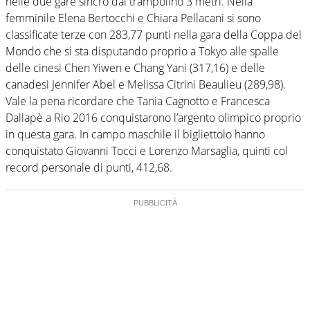
nelle due gare sincro dal trampolino 3 metri. Nella
femminile Elena Bertocchi e Chiara Pellacani si sono
classificate terze con 283,77 punti nella gara della Coppa del
Mondo che si sta disputando proprio a Tokyo alle spalle
delle cinesi Chen Yiwen e Chang Yani (317,16) e delle
canadesi Jennifer Abel e Melissa Citrini Beaulieu (289,98).
Vale la pena ricordare che Tania Cagnotto e Francesca
Dallapè a Rio 2016 conquistarono l’argento olimpico proprio
in questa gara. In campo maschile il bigliettolo hanno
conquistato Giovanni Tocci e Lorenzo Marsaglia, quinti col
record personale di punti, 412,68.