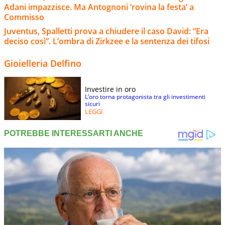
Adani impazzisce. Ma Antognoni ‘rovina la festa’ a
Commisso
Juventus, Spalletti prova a chiudere il caso David: “Era
deciso così”. L’ombra di Zirkzee e la sentenza dei tifosi
Gioielleria Delfino
Investire in oro
L’oro torna protagonista tra gli investimenti
sicuri
LEGGI