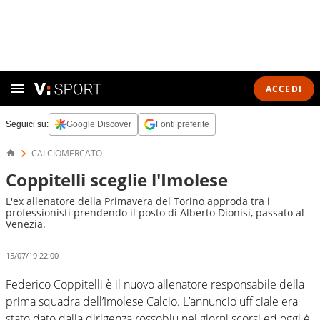
ACCEDI
Seguici su:
Google Discover
Fonti preferite
CALCIOMERCATO
Coppitelli sceglie l'Imolese
L'ex allenatore della Primavera del Torino approda tra i
professionisti prendendo il posto di Alberto Dionisi, passato al
Venezia.
15/07/19 22:00
Federico Coppitelli è il nuovo allenatore responsabile della
prima squadra dell’Imolese Calcio. L’annuncio ufficiale era
stato dato dalla dirigenza rossoblu nei giorni scorsi ed oggi è