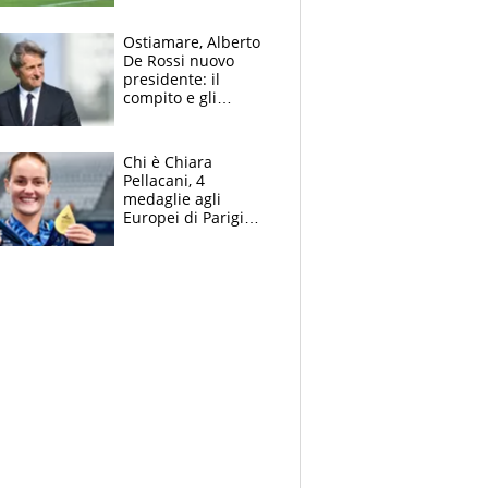
l'Inter Miami, altro
che ritiro
Ostiamare, Alberto
De Rossi nuovo
presidente: il
compito e gli
obiettivi ricevuti dal
figlio Daniele
Chi è Chiara
Pellacani, 4
medaglie agli
Europei di Parigi
2026, papà
Giampaolo
giornalista, mamma
insegnante e il
fratello calciatore