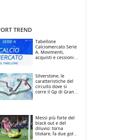
ORT TREND
Tabellone
Calciomercato Serie
A. Movimenti,
acquisti e cessioni:
estate 2026-27
Silverstone, le
caratteristiche del
circuito dove si
corre il Gp di Gran
Bretagna del
Motomondiale
Messi più forte del
black out e del
diluvio: torna
titolare, fa due gol e
un assist e trascina