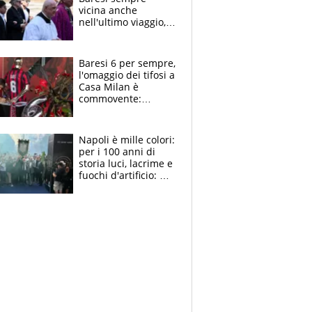
vicina anche
nell'ultimo viaggio,
la moglie Maura, i
figli e i suoi cari
circondati
Baresi 6 per sempre,
dall'affetto dei tifosi
l'omaggio dei tifosi a
Casa Milan è
commovente:
maglie, bandiere,
sciarpe, lacrime e
bigliettini
Napoli è mille colori:
per i 100 anni di
storia luci, lacrime e
fuochi d'artificio: De
Laurentiis salta al
coro anti-Juve