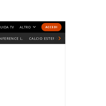
UIDA TV
ALTRO
ACCEDI
NFERENCE L.
CALENDARI E CLASSIFICHE
CALCIO ESTERO
SUPERCOPPA ITALIAN
ALTRI SPORT
MONDIALI 2026
OLIMPIADI
GOSSIP
LIFESTYLE