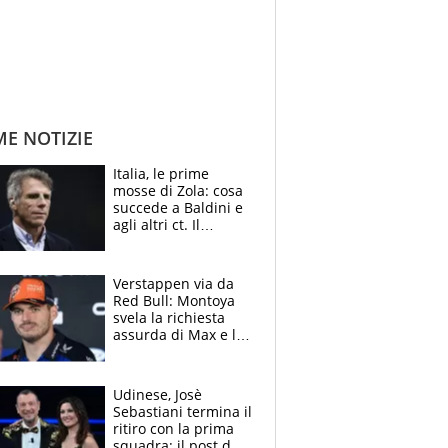
ME NOTIZIE
Italia, le prime
mosse di Zola: cosa
succede a Baldini e
agli altri ct. Il
Borussia tenta un
altro sgarbo agli
azzurri
Verstappen via da
Red Bull: Montoya
svela la richiesta
assurda di Max e lo
avverte: “Sicuro
Mercedes e
McLaren siano
Udinese, Josè
meglio?”
Sebastiani termina il
ritiro con la prima
squadra: il post del