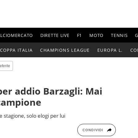
ALCIOMERCATO
DIRETTE LIVE
F1
MOTO
TENNIS
G
COPPA ITALIA
CHAMPIONS LEAGUE
EUROPA L.
CO
eferite
per addio Barzagli: Mai
campione
ne stagione, solo elogi per lui
CONDIVIDI