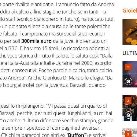
 parte rivalità e antipatie. L’annuncio fatto da Andrea
Gioie
addio al calcio a fine stagione (anche se in tanti – a
lo staff tecnico bianconero in futuro), ha toccato tutti.
 un po’ sotto silenzio a causa delle tante polemiche
 falsato il campionato ma sui social si sprecano i
o per soli
300mila euro
dalla Juve, è diventato un
lla BBC. E ha vinto 15 titoli. Lo ricordano addetti ai
ULTI
, voce storica di Tutto il calcio, lo saluta così: “Dalla
e a Italia-Australia e Italia-Ucraina nel 2006, esordio
etti consecutivi. Poche parole e calcio, tanto calcio.
ontato Andrea”. Anche Gianluca Di Marzio lo elogia: “Da
fsburg ai trofei con la Juventus, Barzagli, quando
.
quasi lo rimpiangono: “Mi passa quasi un quarto di
arzagli perchè, per tutti questi lunghi anni, tu mi hai
ra” o anche: “Ultimo difensore vecchio stampo, grande
nte e sempre rispettoso di compagni ed avversari.
’è chi fa paragoni con altri ex (
Buffon
?) e scrive: