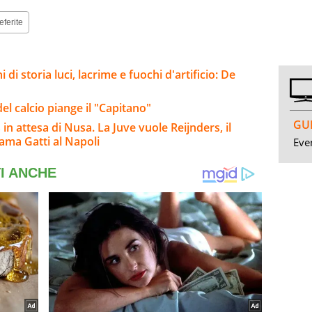
eferite
i di storia luci, lacrime e fuochi d'artificio: De
el calcio piange il "Capitano"
GUI
n attesa di Nusa. La Juve vuole Reijnders, il
iama Gatti al Napoli
Even