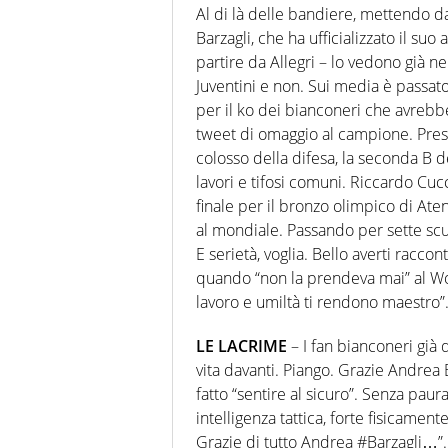
Al di là delle bandiere, mettendo da
Barzagli, che ha ufficializzato il suo 
partire da Allegri – lo vedono già nel
Juventini e non. Sui media è passato
per il ko dei bianconeri che avrebbe
tweet di omaggio al campione. Pres
colosso della difesa, la seconda B de
lavori e tifosi comuni. Riccardo Cucchi
finale per il bronzo olimpico di Aten
al mondiale. Passando per sette scud
E serietà, voglia. Bello averti racc
quando “non la prendeva mai” al Wol
lavoro e umiltà ti rendono maestro”
LE LACRIME
– I fan bianconeri già 
vita davanti. Piango. Grazie Andrea B
fatto “sentire al sicuro”. Senza pau
intelligenza tattica, forte fisicame
Grazie di tutto Andrea #Barzagli…”. C