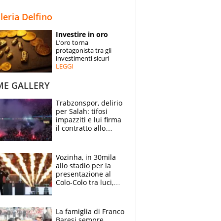
STORIE
lleria Delfino
SPECIALI
Investire in oro
L’oro torna
ESPERTI
protagonista tra gli
investimenti sicuri
LEGGI
CONTATTI
ME GALLERY
Trabzonspor, delirio
per Salah: tifosi
impazziti e lui firma
il contratto allo
stadio
Vozinha, in 30mila
allo stadio per la
presentazione al
Colo-Colo tra luci,
spettacolo, elicotteri
e paracadutisti
La famiglia di Franco
Baresi sempre