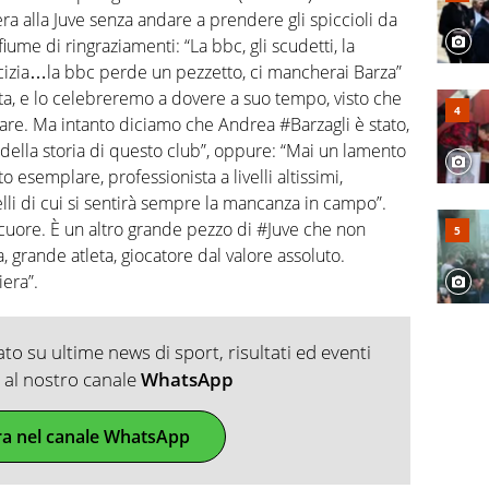
era alla Juve senza andare a prendere gli spiccioli da
 fiume di ringraziamenti: “La bbc, gli scudetti, la
’amicizia…la bbc perde un pezzetto, ci mancherai Barza”
ta, e lo celebreremo a dovere a suo tempo, visto che
ocare. Ma intanto diciamo che Andrea #Barzagli è stato,
della storia di questo club”, oppure: “Mai un lamento
emplare, professionista a livelli altissimi,
lli di cui si sentirà sempre la mancanza in campo”.
 cuore. È un altro grande pezzo di #Juve che non
 grande atleta, giocatore dal valore assoluto.
iera”.
o su ultime news di sport, risultati ed eventi
ti al nostro canale
WhatsApp
ra nel canale WhatsApp