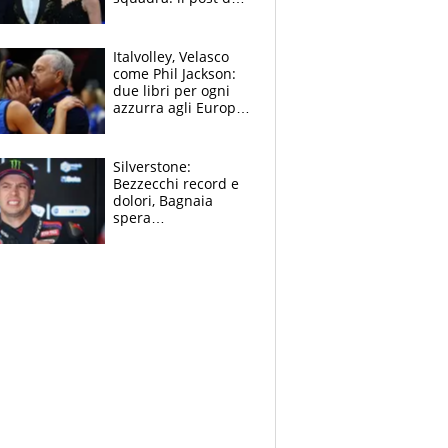
figlio di Amadeus e
Sanremo sullo
sfondo
Italvolley, Velasco
come Phil Jackson:
due libri per ogni
azzurra agli Europei.
Quello per Sylla è
“geniale”
Silverstone:
Bezzecchi record e
dolori, Bagnaia
spera
nell'antidolorifico,
Marquez si tira fuori
e vota Aprilia