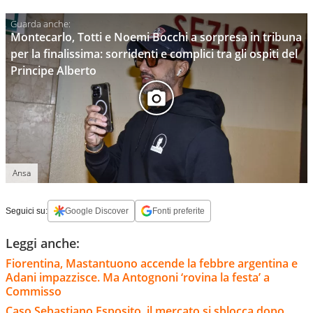
Montecarlo, Totti e Noemi Bocchi a sorpresa in tribuna
per la finalissima: sorridenti e complici tra gli ospiti del
Principe Alberto
Ansa
Seguici su:
Google Discover
Fonti preferite
Leggi anche:
Fiorentina, Mastantuono accende la febbre argentina e
Adani impazzisce. Ma Antognoni ‘rovina la festa’ a
Commisso
Caso Sebastiano Esposito, il mercato si sblocca dopo