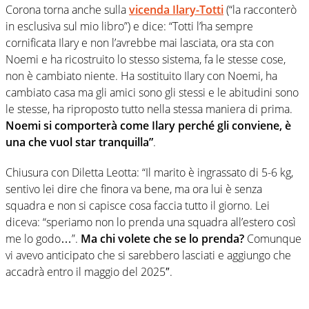
Corona torna anche sulla
vicenda Ilary-Totti
(“la racconterò
in esclusiva sul mio libro”) e dice: “Totti l’ha sempre
cornificata Ilary e non l’avrebbe mai lasciata, ora sta con
Noemi e ha ricostruito lo stesso sistema, fa le stesse cose,
non è cambiato niente. Ha sostituito Ilary con Noemi, ha
cambiato casa ma gli amici sono gli stessi e le abitudini sono
le stesse, ha riproposto tutto nella stessa maniera di prima.
Noemi si comporterà come Ilary perché gli conviene, è
una che vuol star tranquilla”
.
Chiusura con Diletta Leotta: “Il marito è ingrassato di 5-6 kg,
sentivo lei dire che finora va bene, ma ora lui è senza
squadra e non si capisce cosa faccia tutto il giorno. Lei
diceva: “speriamo non lo prenda una squadra all’estero così
me lo godo…”.
Ma chi volete che se lo prenda?
Comunque
vi avevo anticipato che si sarebbero lasciati e aggiungo che
accadrà entro il maggio del 2025″.