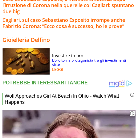
l’irruzione di Corona nella querelle col Cagliari: spuntano
due big
Cagliari, sul caso Sebastiano Esposito irrompe anche
Fabrizio Corona: “Ecco cosa è successo, ho le prove”
Gioielleria Delfino
Investire in oro
L’oro torna protagonista tra gli investimenti
sicuri
LEGGI