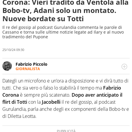
Corona: Vieri tradito da Ventola alla
Bobo-tv, Adani solo un montato.
Nuove bordate su Totti
Il re del gossip al podcast Gurulandia commenta le parole di
Cassano e torna sulle ultime notizie legate ad Ilary e al nuovo
tradimento del Pupone
25/10/24 09:30
Fabrizio Piccolo
GIORNALISTA
Nella sua carriera ha seguito numerose manifestazioni
sportive e collaborato con agenzie e testate. Esperienza,
Dategli un microfono e un’ora a disposizione e vi dirà tutto di
competenza, conoscenza e memoria storica. Si occupa
tutti. Che sia vero o falso lo stabilirà il tempo ma
Fabrizio
prevalentemente di calcio
Corona
è sempre più scatenato.
Dopo aver anticipato il
flirt di Totti
con la
Jacobelli
il re del gossip, al podcast
Gurulandia, parla anche degli ex componenti della Bobo-tv e
di Diletta Leotta.