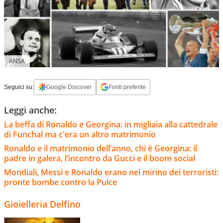
ANSA
Seguici su:
Google Discover
Fonti preferite
Leggi anche:
La beffa di Ronaldo e Georgina: in migliaia alla cattedrale
di Funchal ma c'era un altro matrimonio
Ronaldo e il matrimonio dell’anno, chi è Georgina: il
padre in galera, l’incontro da Gucci e il boom social
Mondiali, Messi e Ronaldo erano nel mirino dei terroristi:
pronte bombe contro la Pulce
Gioielleria Delfino