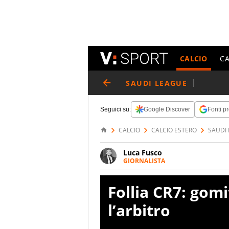
CALCIO
C
SAUDI LEAGUE
Seguici su:
Google Discover
Fonti pr
CALCIO
CALCIO ESTERO
SAUDI
Luca Fusco
GIORNALISTA
Giornalista multimediale. Quan
spesso e volentieri finisce sul 
Follia CR7: gom
l’arbitro