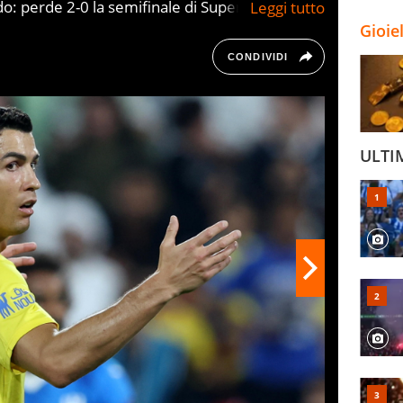
do: perde 2-0 la semifinale di Supercoppa
ta all'avversario, l'arbitro lo espelle e allora
Gioie
ando il braccio come a volergli dare un pugno
CONDIVIDI
ULTI