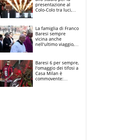
presentazione al
Colo-Colo tra luci,
spettacolo, elicotteri
e paracadutisti
La famiglia di Franco
Baresi sempre
vicina anche
nell'ultimo viaggio,
la moglie Maura, i
figli e i suoi cari
circondati
Baresi 6 per sempre,
dall'affetto dei tifosi
l'omaggio dei tifosi a
Casa Milan è
commovente:
maglie, bandiere,
sciarpe, lacrime e
bigliettini