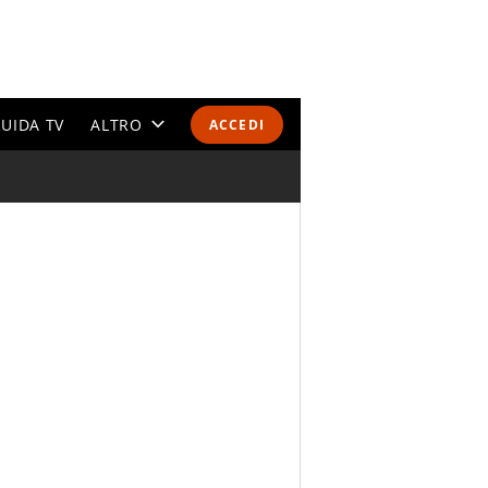
UIDA TV
ALTRO
ACCEDI
CALENDARI E CLASSIFICHE
ALTRI SPORT
MONDIALI 2026
OLIMPIADI
GOSSIP
LIFESTYLE