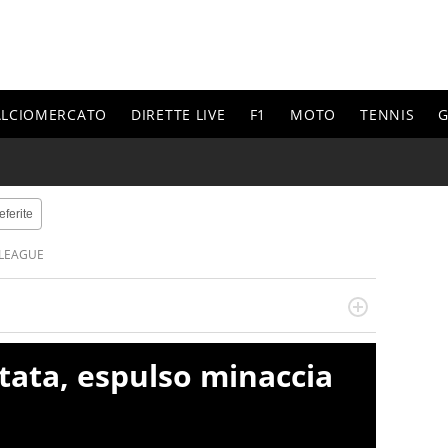
ALCIOMERCATO
DIRETTE LIVE
F1
MOTO
TENNIS
G
eferite
 LEAGUE
do si accendono i motori, lui sgasa, impenna, derapa. E
podio
itata, espulso minaccia