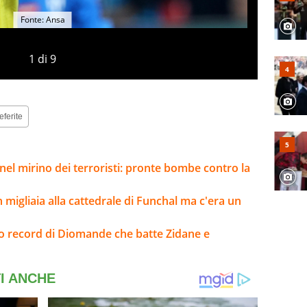
Fonte: Ansa
1
di
9
eferite
el mirino dei terroristi: pronte bombe contro la
 migliaia alla cattedrale di Funchal ma c'era un
sto record di Diomande che batte Zidane e