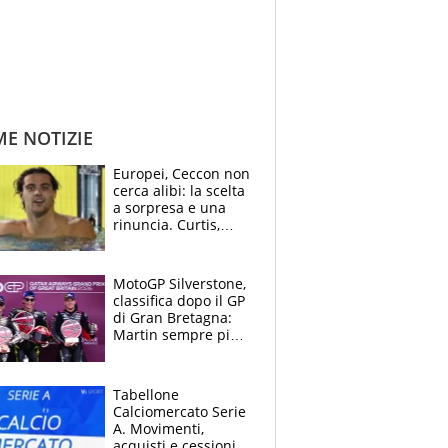
ME NOTIZIE
Europei, Ceccon non
cerca alibi: la scelta
a sorpresa e una
rinuncia. Curtis,
momento della
verità: “La pressione
c’è”
MotoGP Silverstone,
classifica dopo il GP
di Gran Bretagna:
Martin sempre più
leader, ma
Bezzecchi avanza
Tabellone
Calciomercato Serie
A. Movimenti,
acquisti e cessioni: