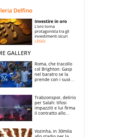
STORIE
lleria Delfino
SPECIALI
Investire in oro
L’oro torna
ESPERTI
protagonista tra gli
investimenti sicuri
LEGGI
CONTATTI
ME GALLERY
Roma, che tracollo
col Brighton: Gasp
nel baratro se la
prende con i suoi
cambiando tutti
Trabzonspor, delirio
per Salah: tifosi
impazziti e lui firma
il contratto allo
stadio
Vozinha, in 30mila
allo stadio per la