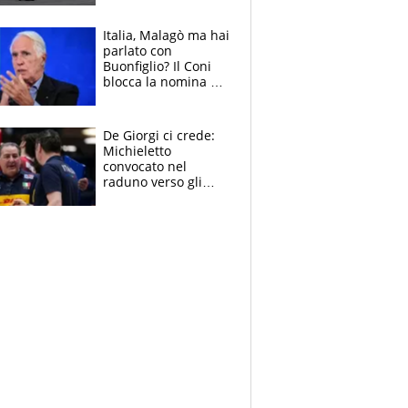
Italia, Malagò ma hai
parlato con
Buonfiglio? Il Coni
blocca la nomina di
Diana Bianchedi
De Giorgi ci crede:
Michieletto
convocato nel
raduno verso gli
Europei. A sorpresa
torna Rychlicki