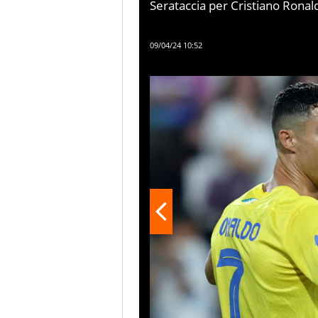
Serataccia per Cristiano Ronal
araba, nervoso, rifila una gomita
CR7 protesta e lo minaccia alz
09/04/24 10:52