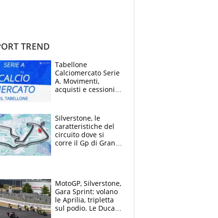
ORT TREND
Tabellone
Calciomercato Serie
A. Movimenti,
acquisti e cessioni:
estate 2026-27
Silverstone, le
caratteristiche del
circuito dove si
corre il Gp di Gran
Bretagna del
Motomondiale
MotoGP, Silverstone,
Gara Sprint: volano
le Aprilia, tripletta
sul podio. Le Ducati
crollano