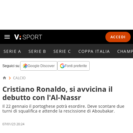
ACCEDI
SERIE A
SERIE B
SERIE C
COPPA ITALIA
CHAMP
Seguici su:
Google Discover
Fonti preferite
CALCIO
Cristiano Ronaldo, si avvicina il
debutto con l'Al-Nassr
Il 22 gennaio il portoghese potrà esordire. Deve scontare due
turni di squalifica e attende la rescissione di Aboubakar.
07/01/23 20:24