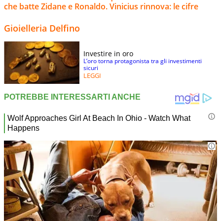
che batte Zidane e Ronaldo. Vinicius rinnova: le cifre
Gioielleria Delfino
Investire in oro
L’oro torna protagonista tra gli investimenti
sicuri
LEGGI