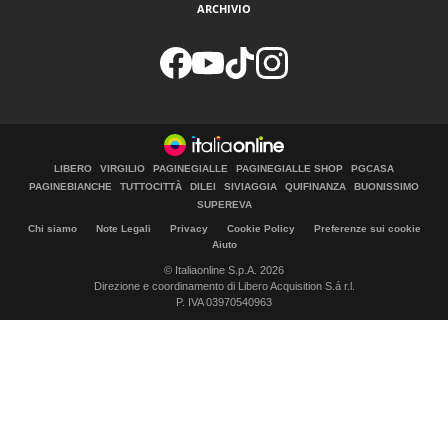
ARCHIVIO
LIBERO
VIRGILIO
PAGINEGIALLE
PAGINEGIALLE SHOP
PGCASA
PAGINEBIANCHE
TUTTOCITTÀ
DILEI
SIVIAGGIA
QUIFINANZA
BUONISSIMO
SUPEREVA
Chi siamo
Note Legali
Privacy
Cookie Policy
Preferenze sui cookie
Aiuto
© Italiaonline S.p.A. 2026
Direzione e coordinamento di Libero Acquisition S.á r.l.
P. IVA 03970540963