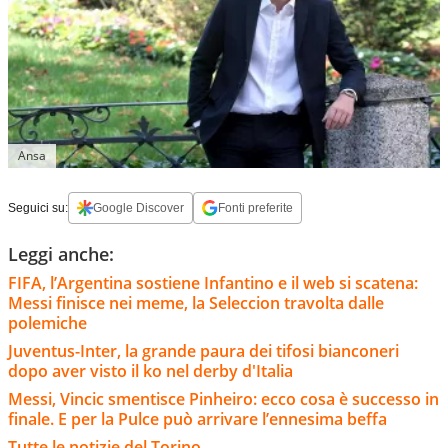
Ansa
Seguici su:
Google Discover
Fonti preferite
Leggi anche:
FIFA, l’Argentina sostiene Infantino e il web si scatena:
Messi finisce nei meme, la Seleccion travolta dalle
polemiche
Juventus-Inter, la grande paura dei tifosi bianconeri
dopo aver visto il ko nel derby d'Italia
Messi, Vincic smentisce Pinheiro: ecco cosa è successo in
finale. E per la Pulce può arrivare l’ennesima beffa
Tutte le notizie del Torino