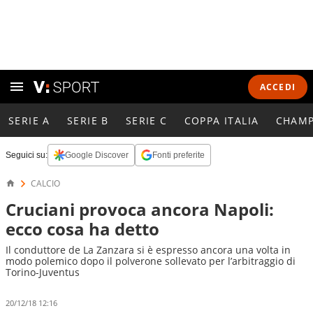
ACCEDI
SERIE A
SERIE B
SERIE C
COPPA ITALIA
CHAMP
Seguici su:
Google Discover
Fonti preferite
CALCIO
Cruciani provoca ancora Napoli:
ecco cosa ha detto
Il conduttore de La Zanzara si è espresso ancora una volta in
modo polemico dopo il polverone sollevato per l’arbitraggio di
Torino-Juventus
20/12/18 12:16