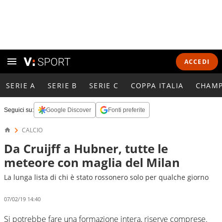
ACCEDI
SERIE A
SERIE B
SERIE C
COPPA ITALIA
CHAMP
Seguici su:
Google Discover
Fonti preferite
CALCIO
Da Cruijff a Hubner, tutte le
meteore con maglia del Milan
La lunga lista di chi è stato rossonero solo per qualche giorno
07/02/19 14:40
Si potrebbe fare una formazione intera, riserve comprese.