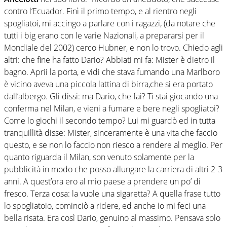
contro l’Ecuador. Finì il primo tempo, e al rientro negli
spogliatoi, mi accingo a parlare con i ragazzi, (da notare che
tutti i big erano con le varie Nazionali, a prepararsi per il
Mondiale del 2002) cerco Hubner, e non lo trovo. Chiedo agli
altri: che fine ha fatto Dario? Abbiati mi fa: Mister è dietro il
bagno. Aprii la porta, e vidi che stava fumando una Marlboro
è vicino aveva una piccola lattina di birra,che si era portato
dall’albergo. Gli dissi: ma Dario, che fai? Ti stai giocando una
conferma nel Milan, e vieni a fumare e bere negli spogliatoi?
Come lo giochi il secondo tempo? Lui mi guardò ed in tutta
tranquillità disse: Mister, sinceramente è una vita che faccio
questo, e se non lo faccio non riesco a rendere al meglio. Per
quanto riguarda il Milan, son venuto solamente per la
pubblicità in modo che posso allungare la carriera di altri 2-3
anni. A quest’ora ero al mio paese a prendere un po’ di
fresco. Terza cosa: la vuole una sigaretta? A quella frase tutto
lo spogliatoio, cominciò a ridere, ed anche io mi feci una
bella risata. Era così Dario, genuino al massimo. Pensava solo