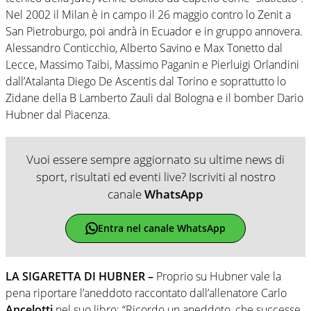
Nel 2002 il Milan è in campo il 26 maggio contro lo Zenit a
San Pietroburgo, poi andrà in Ecuador e in gruppo annovera.
Alessandro Conticchio, Alberto Savino e Max Tonetto dal
Lecce, Massimo Taibi, Massimo Paganin e Pierluigi Orlandini
dall’Atalanta Diego De Ascentis dal Torino e soprattutto lo
Zidane della B Lamberto Zauli dal Bologna e il bomber Dario
Hubner dal Piacenza.
Vuoi essere sempre aggiornato su ultime news di
sport, risultati ed eventi live? Iscriviti al nostro
canale
WhatsApp
Entra nel canale WhatsApp
LA SIGARETTA DI HUBNER –
Proprio su Hubner vale la
pena riportare l’aneddoto raccontato dall’allenatore Carlo
Ancelotti
nel suo libro: “Ricordo un aneddoto, che successe