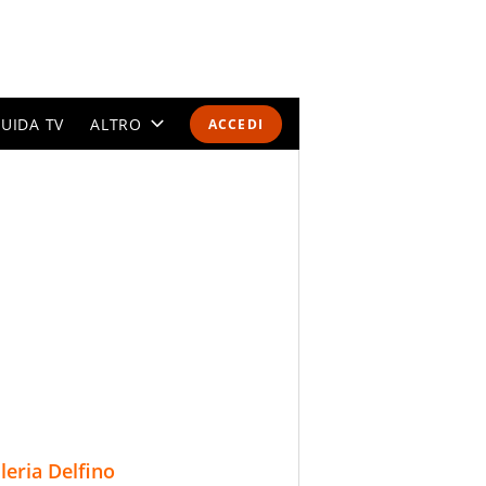
UIDA TV
ALTRO
ACCEDI
CALENDARI E CLASSIFICHE
ALTRI SPORT
MONDIALI 2026
OLIMPIADI
GOSSIP
LIFESTYLE
lleria Delfino