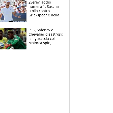
Zverev, addio
numero 1: Sascha
crolla contro
Griekspoor e nella
sfida a due con
Sinner si conferma
terzo. Quanti malori
PSG, Safonov e
a Montreal
Chevalier disastrosi:
la figuraccia col
Maiorca spinge
Suzuki da Luis
Enrique, Juve a
rischio beffa