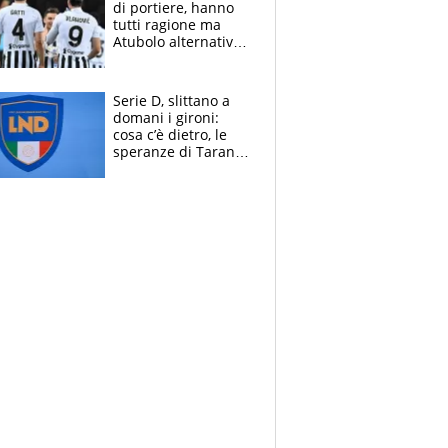
di portiere, hanno
tutti ragione ma
Atubolo alternativa
a Vicario non regge
e la soluzione
rimane Milinkovic-
Serie D, slittano a
Savic
domani i gironi:
cosa c’è dietro, le
speranze di Taranto
e Messina, chi può
essere ripescato