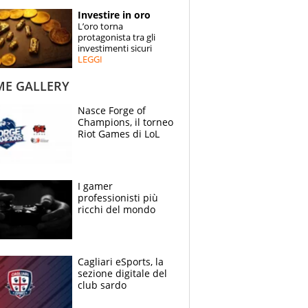
STORIE
Investire in oro
L’oro torna
SPECIALI
protagonista tra gli
investimenti sicuri
LEGGI
ESPERTI
ME GALLERY
CONTATTI
Nasce Forge of
Champions, il torneo
Riot Games di LoL
I gamer
professionisti più
ricchi del mondo
Cagliari eSports, la
sezione digitale del
club sardo