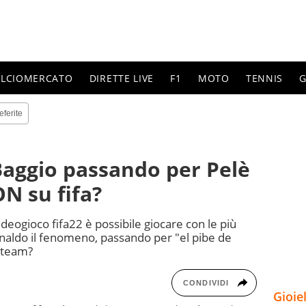
ALCIOMERCATO
DIRETTE LIVE
F1
MOTO
TENNIS
G
eferite
aggio passando per Pelè
ON su fifa?
ideogioco fifa22 è possibile giocare con le più
naldo il fenomeno, passando per "el pibe de
o team?
CONDIVIDI
Gioie