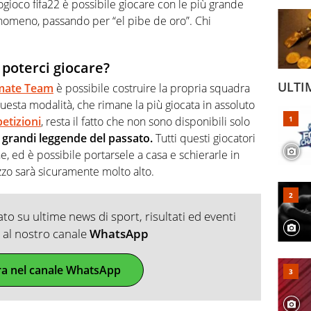
ogioco fifa22 è possibile giocare con le più grande
enomeno, passando per “el pibe de oro”. Chi
 poterci giocare?
ULTI
imate Team
è possibile costruire la propria squadra
questa modalità, che rimane la più giocata in assoluto
etizioni
, resta il fatto che non sono disponibili solo
ù grandi leggende del passato.
Tutti questi giocatori
e, ed è possibile portarsele a casa e schierarle in
zzo sarà sicuramente molto alto.
o su ultime news di sport, risultati ed eventi
ti al nostro canale
WhatsApp
ra nel canale WhatsApp