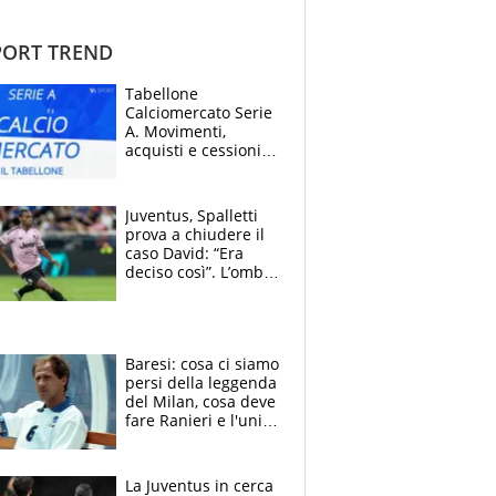
ORT TREND
Tabellone
Calciomercato Serie
A. Movimenti,
acquisti e cessioni:
estate 2026-27
Juventus, Spalletti
prova a chiudere il
caso David: “Era
deciso così”. L’ombra
di Zirkzee e la
sentenza dei tifosi
Baresi: cosa ci siamo
persi della leggenda
del Milan, cosa deve
fare Ranieri e l'unico
neo di una carriera
immacolata
La Juventus in cerca