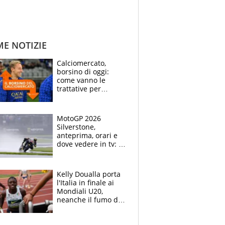
ME NOTIZIE
Calciomercato,
borsino di oggi:
come vanno le
trattative per
Frattesi, Zirkzee,
Nico Gonzalez, Soulé
e Nusa
MotoGP 2026
Silverstone,
anteprima, orari e
dove vedere in tv: il
ritorno di Bezzecchi,
ma il campionato è
apertissimo
Kelly Doualla porta
l'Italia in finale ai
Mondiali U20,
neanche il fumo di
un incendio la frena
sui 100 metri