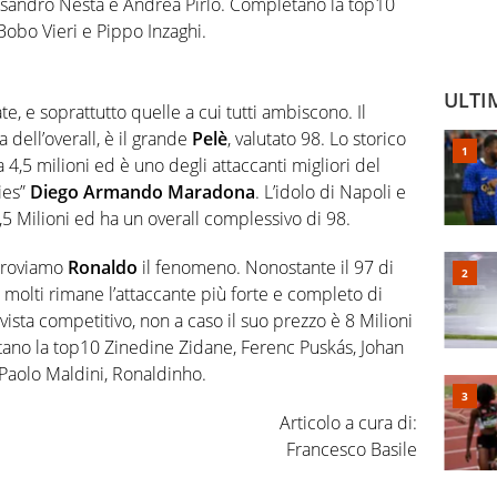
ssandro Nesta e Andrea Pirlo. Completano la top10
obo Vieri e Pippo Inzaghi.
ULTI
, e soprattutto quelle a cui tutti ambiscono. Il
a dell’overall, è il grande
Pelè
, valutato 98. Lo storico
a 4,5 milioni ed è uno degli attaccanti migliori del
ies”
Diego Armando Maradona
. L’idolo di Napoli e
 2,5 Milioni ed ha un overall complessivo di 98.
 troviamo
Ronaldo
il fenomeno. Nonostante il 97 di
per molti rimane l’attaccante più forte e completo di
vista competitivo, non a caso il suo prezzo è 8 Milioni
letano la top10 Zinedine Zidane, Ferenc Puskás, Johan
 Paolo Maldini, Ronaldinho.
Articolo a cura di:
Francesco Basile