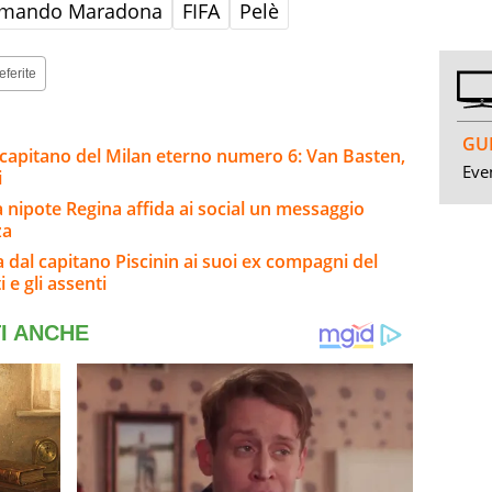
rmando Maradona
FIFA
Pelè
eferite
GUI
al capitano del Milan eterno numero 6: Van Basten,
Even
i
a nipote Regina affida ai social un messaggio
za
a dal capitano Piscinin ai suoi ex compagni del
i e gli assenti