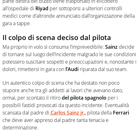
parte destra del busto viene trasportato in elicottero
all’ospedale di
Riyad
per sottoporsi a ulteriori controlli
medici come d’altronde annunciato dall’organizzazione della
gara a tappe.
Il colpo di scena deciso dal pilota
Ma proprio in volo si consuma l’imprevedibile:
Sainz
decide
di tornare sul luogo dell’incidente malgrado le sue condizioni
potessero suscitare sospetti e preoccupazioni e, nonostante i
dolori, rimettersi in gara con
l’Audi
riparata dal suo team.
Un autentico colpo di scena che ha destato non poco
stupore anche tra gli addetti ai lavori che avevano dato,
ormai, per scontato il ritiro
del pilota spagnolo
per i
possibili fastidi provocati da questo incidente. Eventualità
scansata dal padre di
Carlos Sainz jr.
, pilota della
Ferrari
che deve aver appreso dal padre tanta tenacia e
determinazione.