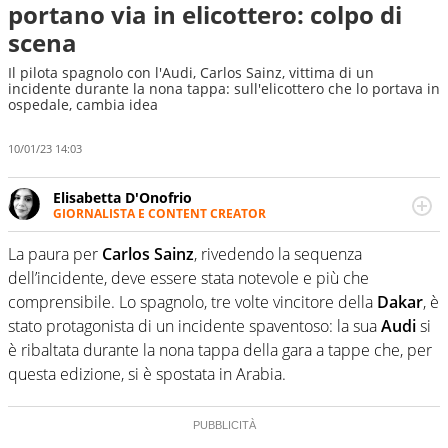
portano via in elicottero: colpo di
scena
Il pilota spagnolo con l'Audi, Carlos Sainz, vittima di un
incidente durante la nona tappa: sull'elicottero che lo portava in
ospedale, cambia idea
10/01/23 14:03
Elisabetta D'Onofrio
GIORNALISTA E CONTENT CREATOR
Giornalista professionista dal 2007, scrive per curiosità
personale e necessità: soprattutto di calcio, di sport e dei
La paura per
Carlos Sainz
, rivedendo la sequenza
suoi protagonisti, concedendosi innocenti evasioni
dell’incidente, deve essere stata notevole e più che
nell'ambito della creazione di format. Un tempo ala
comprensibile. Lo spagnolo, tre volte vincitore della
Dakar
, è
destra, oggi si sente a suo agio nel ruolo di libero. Cura
stato protagonista di un incidente spaventoso: la sua
Audi
si
una classifica riservata dei migliori 5 calciatori di sempre.
è ribaltata durante la nona tappa della gara a tappe che, per
questa edizione, si è spostata in Arabia.