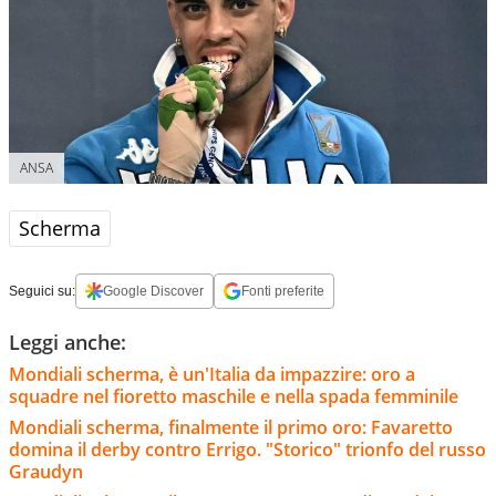
ANSA
Scherma
Seguici su:
Google Discover
Fonti preferite
Leggi anche:
Mondiali scherma, è un'Italia da impazzire: oro a
squadre nel fioretto maschile e nella spada femminile
Mondiali scherma, finalmente il primo oro: Favaretto
domina il derby contro Errigo. "Storico" trionfo del russo
Graudyn