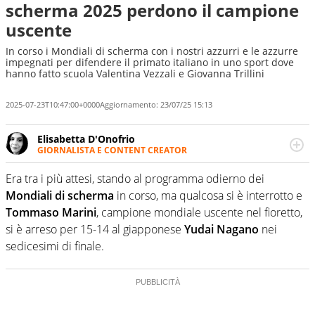
scherma 2025 perdono il campione
uscente
In corso i Mondiali di scherma con i nostri azzurri e le azzurre
impegnati per difendere il primato italiano in uno sport dove
hanno fatto scuola Valentina Vezzali e Giovanna Trillini
2025-07-23T10:47:00+0000
Aggiornamento:
23/07/25 15:13
Elisabetta D'Onofrio
GIORNALISTA E CONTENT CREATOR
Giornalista professionista dal 2007, scrive per curiosità
personale e necessità: soprattutto di calcio, di sport e dei
Era tra i più attesi, stando al programma odierno dei
suoi protagonisti, concedendosi innocenti evasioni
Mondiali di scherma
in corso, ma qualcosa si è interrotto e
nell'ambito della creazione di format. Un tempo ala
Tommaso Marini
, campione mondiale uscente nel fioretto,
destra, oggi si sente a suo agio nel ruolo di libero. Cura
si è arreso per 15-14 al giapponese
Yudai Nagano
nei
una classifica riservata dei migliori 5 calciatori di sempre.
sedicesimi di finale.