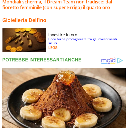
Mondiali scherma, il Dream Team non tradisce: dal
fioretto femminile (con super Errigo) il quarto oro
Gioielleria Delfino
Investire in oro
L’oro torna protagonista tra gli investimenti
sicuri
LEGGI