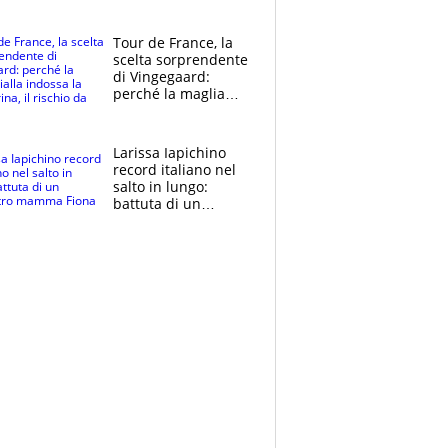
rito della Norvegia
di Haaland e
compagni
Tour de France, la
scelta sorprendente
di Vingegaard:
perché la maglia
gialla indossa la
mascherina, il
rischio da evitare
Larissa Iapichino
record italiano nel
salto in lungo:
battuta di un
centimetro mamma
Fiona May