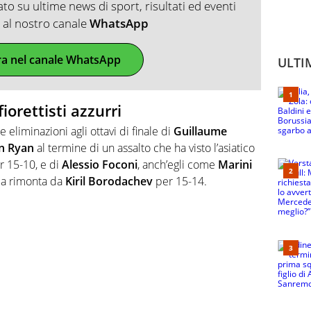
o su ultime news di sport, risultati ed eventi
ti al nostro canale
WhatsApp
ra nel canale WhatsApp
ULTI
fiorettisti azzurri
eliminazioni agli ottavi di finale di
Guillaume
n Ryan
al termine di un assalto che ha visto l’asiatico
er 15-10, e di
Alessio Foconi
, anch’egli come
Marini
ica rimonta da
Kiril Borodachev
per 15-14.