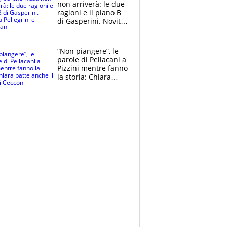
non arriverà: le due
ragioni e il piano B
di Gasperini. Novità
su Pellegrini e
Cacciamani
“Non piangere”, le
parole di Pellacani a
Pizzini mentre fanno
la storia: Chiara
batte anche il
record di Ceccon