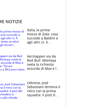
ME NOTIZIE
Italia, le prime
mosse di Zola: cosa
succede a Baldini e
agli altri ct. Il
Borussia tenta un
altro sgarbo agli
azzurri
Verstappen via da
Red Bull: Montoya
svela la richiesta
assurda di Max e lo
avverte: “Sicuro
Mercedes e
McLaren siano
Udinese, Josè
meglio?”
Sebastiani termina il
ritiro con la prima
squadra: il post del
figlio di Amadeus e
Sanremo sullo