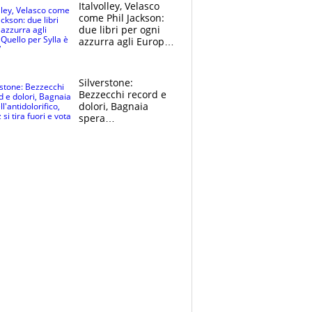
sfondo
Italvolley, Velasco
come Phil Jackson:
due libri per ogni
azzurra agli Europei.
Quello per Sylla è
“geniale”
Silverstone:
Bezzecchi record e
dolori, Bagnaia
spera
nell'antidolorifico,
Marquez si tira fuori
e vota Aprilia