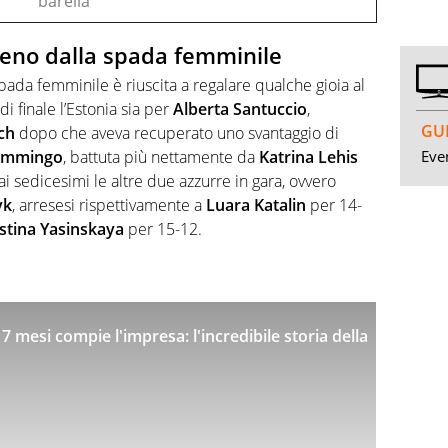
barella
no dalla spada femminile
pada femminile è riuscita a regalare qualche gioia al
i finale l’Estonia sia per
Alberta Santuccio
,
GUI
ch
dopo che aveva recuperato uno svantaggio di
Even
iammingo
, battuta più nettamente da
Katrina Lehis
i sedicesimi le altre due azzurre in gara, ovvero
yk
, arresesi rispettivamente a
Luara Katalin
per 14-
istina Yasinskaya
per 15-12.
7 mesi compie l'impresa: l'incredibile storia della