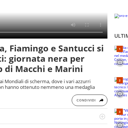
ULTI
, Fiamingo e Santucci si
i: giornata nera per
op di Macchi e Marini
i ai Mondiali di scherma, dove i vari azzurri
 non hanno ottenuto nemmeno una medaglia
CONDIVIDI
cio personale e professionale. Ama raccontare lo sport