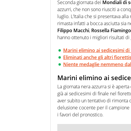
focalizzando ogni attenzione su
Seconda giornata dei
Mondiali di 
ma fatti
azzurri, che non sono riusciti a c
luglio. L’Italia che si presentava al
rimasta infatti a bocca asciutta sia
Filippo Macchi
,
Rossella Fiaming
hanno ottenuto i migliori risultati di
Marini elimino ai sedicesimi di 
Eliminati anche gli altri fioretti
Niente medaglie nemmeno dal
Marini elimino ai sedice
La giornata nera azzurra si è aperta 
già ai sedicesimi di finale nel fior
aver subito un tentativo di rimonta d
delusione cocente per il campione in
i favori del pronostico.