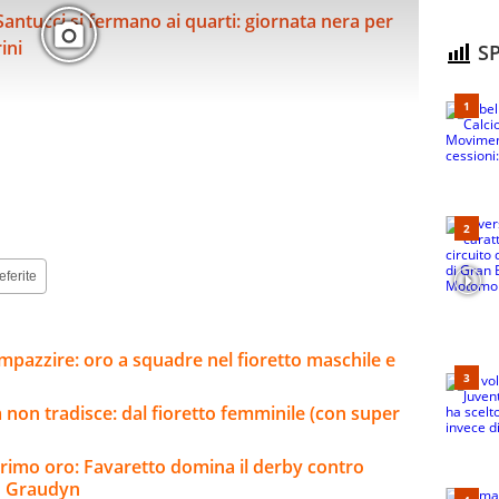
SP
eferite
impazzire: oro a squadre nel fioretto maschile e
non tradisce: dal fioretto femminile (con super
primo oro: Favaretto domina il derby contro
so Graudyn