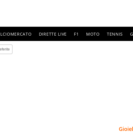
ALCIOMERCATO
DIRETTE LIVE
F1
MOTO
TENNIS
G
eferite
Gioie