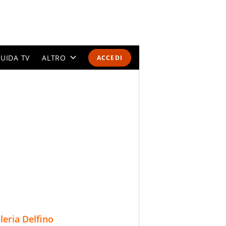
UIDA TV
ALTRO
ACCEDI
CALENDARI E CLASSIFICHE
ALTRI SPORT
MONDIALI 2026
OLIMPIADI
GOSSIP
LIFESTYLE
lleria Delfino