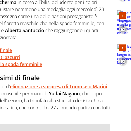
l tempo reale: la verità della dirette non sono opinioni
scherma
in corso a Tbilisi deludente per i colori
onquistare nemmeno una medaglia oggi mercoledì 23
la rassegna come una delle nazioni protagoniste è
 nel fioretto maschile che nella spada femminile, con
o
e
Alberta Santuccio
che raggiungendo i quarti
 giornata.
finale
sti azzurri
la spada femminile
simi di finale
con l’
eliminazione a sorpresa di
Tommaso Marini
etto maschile per mano di
Yudai Nagano
, che dopo
ell’azzurro, ha trionfato alla stoccata decisiva. Una
 carica, che contro il n°27 al mondo partiva con tutti