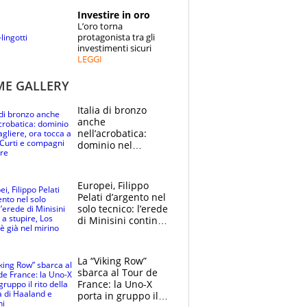
STORIE
Investire in oro
L’oro torna
SPECIALI
protagonista tra gli
investimenti sicuri
LEGGI
ESPERTI
ME GALLERY
CONTATTI
Italia di bronzo
anche
nell’acrobatica:
dominio nel
medagliere, ora
tocca a Ceccon, Curti
e compagni
Europei, Filippo
continuare
Pelati d’argento nel
solo tecnico: l’erede
di Minisini continua
a stupire, Los
Angeles è già nel
mirino
La “Viking Row”
sbarca al Tour de
France: la Uno-X
porta in gruppo il