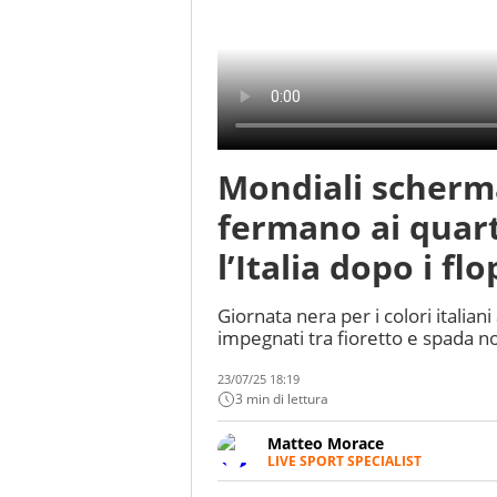
Mondiali scherma
fermano ai quart
l’Italia dopo i fl
Giornata nera per i colori italian
impegnati tra fioretto e spada
23/07/25 18:19
3 min di lettura
Matteo Morace
LIVE SPORT SPECIALIST
La multimedialità quale approc