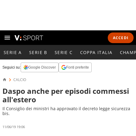
ACCEDI
SERIE A
SERIE B
SERIE C
COPPA ITALIA
CHAMP
Seguici su:
Google Discover
Fonti preferite
CALCIO
Daspo anche per episodi commessi
all'estero
Il Consiglio dei ministri ha approvato il decreto legge sicurezza
bis.
11/06/19 19:06