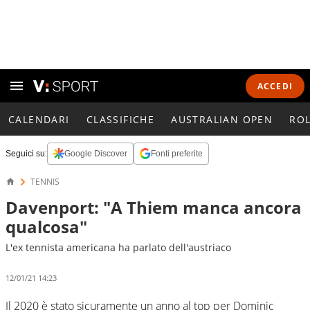
ACCEDI
CALENDARI
CLASSIFICHE
AUSTRALIAN OPEN
RO
Seguici su:
Google Discover
Fonti preferite
TENNIS
Davenport: "A Thiem manca ancora
qualcosa"
L'ex tennista americana ha parlato dell'austriaco
12/01/21 14:23
Il 2020 è stato sicuramente un anno al top per Dominic