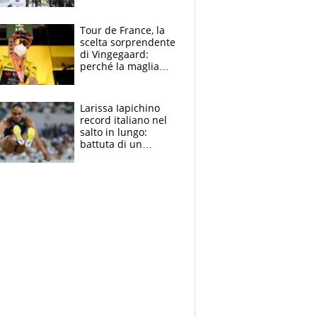
rito della Norvegia
di Haaland e
compagni
Tour de France, la
scelta sorprendente
di Vingegaard:
perché la maglia
gialla indossa la
mascherina, il
rischio da evitare
Larissa Iapichino
record italiano nel
salto in lungo:
battuta di un
centimetro mamma
Fiona May