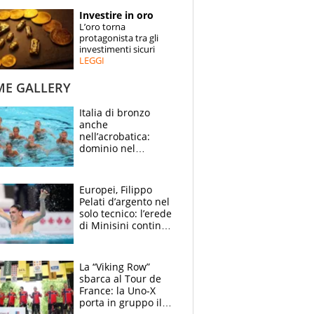
STORIE
Investire in oro
L’oro torna
SPECIALI
protagonista tra gli
investimenti sicuri
LEGGI
ESPERTI
ME GALLERY
CONTATTI
Italia di bronzo
anche
nell’acrobatica:
dominio nel
medagliere, ora
tocca a Ceccon, Curti
e compagni
Europei, Filippo
continuare
Pelati d’argento nel
solo tecnico: l’erede
di Minisini continua
a stupire, Los
Angeles è già nel
mirino
La “Viking Row”
sbarca al Tour de
France: la Uno-X
porta in gruppo il