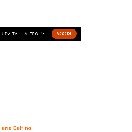
UIDA TV
ALTRO
ACCEDI
CALENDARI E CLASSIFICHE
ALTRI SPORT
MONDIALI 2026
OLIMPIADI
GOSSIP
LIFESTYLE
lleria Delfino