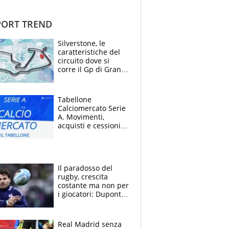
ORT TREND
Silverstone, le
caratteristiche del
circuito dove si
corre il Gp di Gran
Bretagna del
Motomondiale
Tabellone
Calciomercato Serie
A. Movimenti,
acquisti e cessioni:
estate 2026-27
Il paradosso del
rugby, crescita
costante ma non per
i giocatori: Dupont
(il più pagato al
mondo) guadagna
solo 1,4 milioni
Real Madrid senza
all'anno