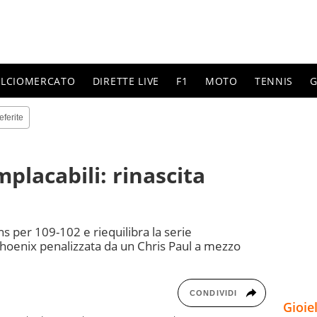
ALCIOMERCATO
DIRETTE LIVE
F1
MOTO
TENNIS
G
eferite
placabili: rinascita
s per 109-102 e riequilibra la serie
Phoenix penalizzata da un Chris Paul a mezzo
CONDIVIDI
Gioie