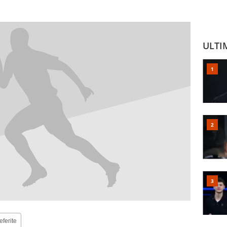
ULTI
eferite