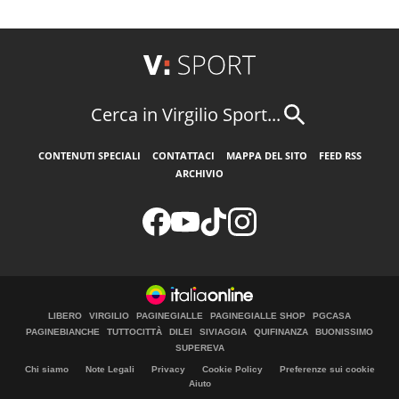
Cerca in Virgilio Sport...
CONTENUTI SPECIALI
CONTATTACI
MAPPA DEL SITO
FEED RSS
ARCHIVIO
LIBERO
VIRGILIO
PAGINEGIALLE
PAGINEGIALLE SHOP
PGCASA
PAGINEBIANCHE
TUTTOCITTÀ
DILEI
SIVIAGGIA
QUIFINANZA
BUONISSIMO
SUPEREVA
Chi siamo
Note Legali
Privacy
Cookie Policy
Preferenze sui cookie
Aiuto