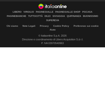
LIBERO
VIRGILIO
PAGINEGIALLE
PAGINEGIALLE SHOP
PGCASA
PAGINEBIANCHE
TUTTOCITTÀ
DILEI
SIVIAGGIA
QUIFINANZA
BUONISSIMO
SUPEREVA
Chi siamo
Note Legali
Privacy
Cookie Policy
Preferenze sui cookie
Aiuto
© Italiaonline S.p.A. 2026
Direzione e coordinamento di Libero Acquisition S.á r.l.
P. IVA 03970540963