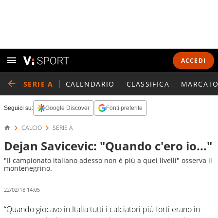
ACCEDI
SERIE A
CALENDARIO
CLASSIFICA
MARCATO
Seguici su:
Google Discover
Fonti preferite
CALCIO
SERIE A
Dejan Savicevic: "Quando c'ero io..."
"Il campionato italiano adesso non è più a quei livelli" osserva il
montenegrino.
22/02/18 14:05
“Quando giocavo in Italia tutti i calciatori più forti erano in