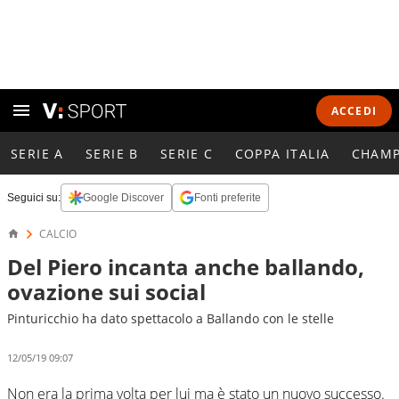
ACCEDI
SERIE A
SERIE B
SERIE C
COPPA ITALIA
CHAMP
Seguici su:
Google Discover
Fonti preferite
CALCIO
Del Piero incanta anche ballando,
ovazione sui social
Pinturicchio ha dato spettacolo a Ballando con le stelle
12/05/19 09:07
Non era la prima volta per lui ma è stato un nuovo successo.