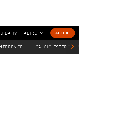
UIDA TV
ALTRO
ACCEDI
NFERENCE L.
CALENDARI E CLASSIFICHE
CALCIO ESTERO
SUPERCOPPA ITALIAN
ALTRI SPORT
MONDIALI 2026
OLIMPIADI
GOSSIP
LIFESTYLE