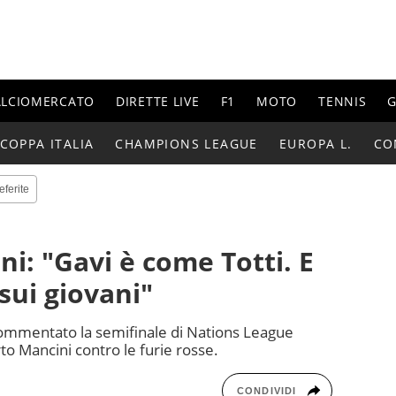
ALCIOMERCATO
DIRETTE LIVE
F1
MOTO
TENNIS
G
COPPA ITALIA
CHAMPIONS LEAGUE
EUROPA L.
CO
eferite
i: "Gavi è come Totti. E
sui giovani"
 commentato la semifinale di Nations League
erto Mancini contro le furie rosse.
CONDIVIDI