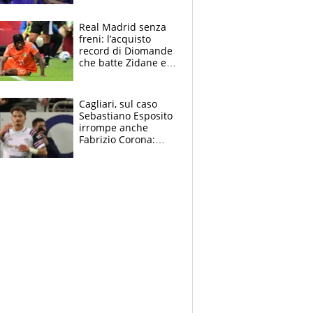
tutto nel finale
Real Madrid senza
freni: l’acquisto
record di Diomande
che batte Zidane e
Ronaldo. Vinicius
rinnova: le cifre
Cagliari, sul caso
Sebastiano Esposito
irrompe anche
Fabrizio Corona:
“Ecco cosa è
successo, ho le
prove”