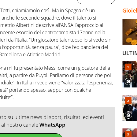
Gioie
 Totti, chiamiamolo così. Ma in Spagna c’è un
nche le seconde squadre, dove il talento si
metrio Albertini descrive all’ANSA l’approccio ai
vincente esordio del centrocampista 17enne nella
ri dall’Italia. “Un giocatore talentuoso lo si vede sin
 l’opportunità, senza paura”, dice l’ex bandiera del
ULTI
arcellona e Atletico Madrid.
ona mi fu presentato Messi come un giocatore della
altri, a partire da Puyol. Parliamo di persone che poi
diale”. In Italia invece viene “valorizzata l’esperienza,
si età” portando spesso, seppur con qualche
ulte’”.
o su ultime news di sport, risultati ed eventi
ti al nostro canale
WhatsApp