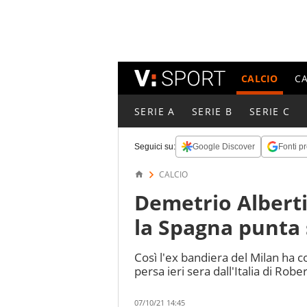
CALCIO
C
SERIE A
SERIE B
SERIE C
Seguici su:
Google Discover
Fonti pr
CALCIO
Demetrio Albertin
la Spagna punta 
Così l'ex bandiera del Milan ha
persa ieri sera dall'Italia di Rob
07/10/21 14:45