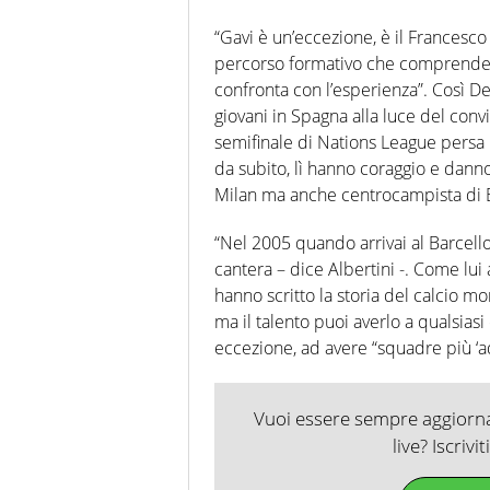
“Gavi è un’eccezione, è il Francesco
percorso formativo che comprende a
confronta con l’esperienza”. Così De
giovani in Spagna alla luce del con
semifinale di Nations League persa ie
da subito, lì hanno coraggio e danno
Milan ma anche centrocampista di B
“Nel 2005 quando arrivai al Barcell
cantera – dice Albertini -. Come lui 
hanno scritto la storia del calcio mon
ma il talento puoi averlo a qualsia
eccezione, ad avere “squadre più ‘ad
Vuoi essere sempre aggiornat
live? Iscrivi