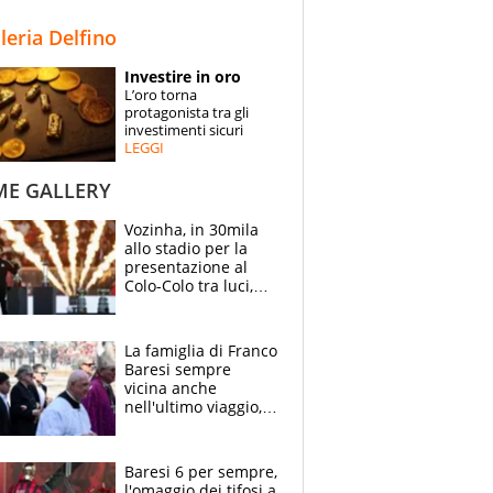
STORIE
lleria Delfino
SPECIALI
Investire in oro
L’oro torna
ESPERTI
protagonista tra gli
investimenti sicuri
LEGGI
CONTATTI
ME GALLERY
Vozinha, in 30mila
allo stadio per la
presentazione al
Colo-Colo tra luci,
spettacolo, elicotteri
e paracadutisti
La famiglia di Franco
Baresi sempre
vicina anche
nell'ultimo viaggio,
la moglie Maura, i
figli e i suoi cari
circondati
Baresi 6 per sempre,
dall'affetto dei tifosi
l'omaggio dei tifosi a