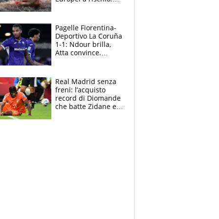
allenamenti fermi,
cosa succede
adesso
Pagelle Fiorentina-
Deportivo La Coruña
1-1: Ndour brilla,
Atta convince.
Pongracic rovina
tutto nel finale
Real Madrid senza
freni: l’acquisto
record di Diomande
che batte Zidane e
Ronaldo. Vinicius
rinnova: le cifre