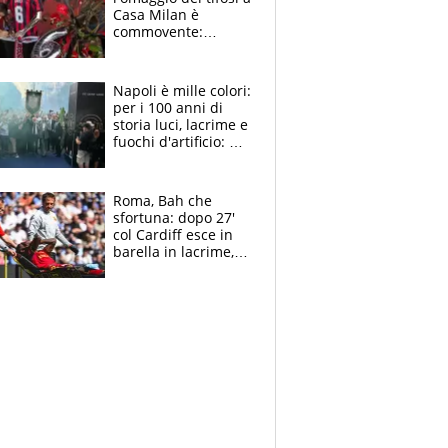
Casa Milan è
commovente:
maglie, bandiere,
sciarpe, lacrime e
bigliettini
Napoli è mille colori:
per i 100 anni di
storia luci, lacrime e
fuochi d'artificio: De
Laurentiis salta al
coro anti-Juve
Roma, Bah che
sfortuna: dopo 27'
col Cardiff esce in
barella in lacrime,
Dybala rigore da
schiaffi, i giallorossi
prendono 3 gol in
45'