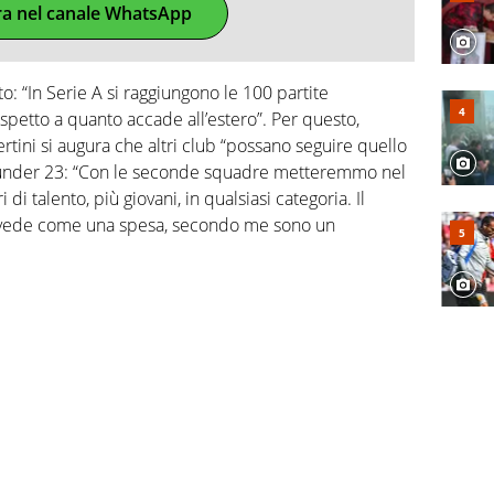
ra nel canale WhatsApp
o: “In Serie A si raggiungono le 100 partite
spetto a quanto accade all’estero”. Per questo,
tini si augura che altri club “possano seguire quello
ua under 23: “Con le seconde squadre metteremmo nel
i talento, più giovani, in qualsiasi categoria. Il
i vede come una spesa, secondo me sono un