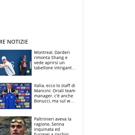
ME NOTIZIE
Montreal, Darderi
rimonta Shang e
vede aprirsi un
tabellone intrigante:
"Penso solo a
Borges, ma sono
felice del mio livello"
Italia, ecco lo staff di
Mancini: Oriali team
manager, c'è anche
Bonucci, ma sul web
infuria la polemica
Paltrinieri aveva la
ragione, Senna
inquinata ed
Europei a rischio: