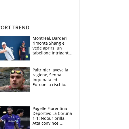
ORT TREND
Montreal, Darderi
rimonta Shang e
vede aprirsi un
tabellone intrigante:
"Penso solo a
Borges, ma sono
felice del mio livello"
Paltrinieri aveva la
ragione, Senna
inquinata ed
Europei a rischio:
allenamenti fermi,
cosa succede
adesso
Pagelle Fiorentina-
Deportivo La Coruña
1-1: Ndour brilla,
Atta convince.
Pongracic rovina