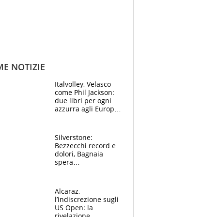
ME NOTIZIE
Italvolley, Velasco
come Phil Jackson:
due libri per ogni
azzurra agli Europei.
Quello per Sylla è
“geniale”
Silverstone:
Bezzecchi record e
dolori, Bagnaia
spera
nell'antidolorifico,
Marquez si tira fuori
e vota Aprilia
Alcaraz,
l’indiscrezione sugli
US Open: la
rivelazione