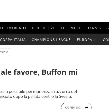
ALCIOMERCATO
DIRETTE LIVE
F1
MOTO
TENNIS
G
COPPA ITALIA
CHAMPIONS LEAGUE
EUROPA L.
CO
eferite
uale favore, Buffon mi
a sulla possibile permanenza in azzurro del
ciato dopo la partita contro la Svezia.
CONDIVIDI