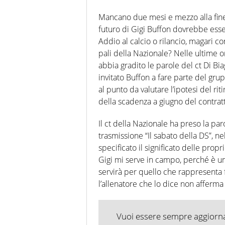
Mancano due mesi e mezzo alla fine d
futuro di Gigi Buffon dovrebbe esser
Addio al calcio o rilancio, magari c
pali della Nazionale? Nelle ultime o
abbia gradito le parole del ct Di Bi
invitato Buffon a fare parte del gr
al punto da valutare l’ipotesi del ri
della scadenza a giugno del contratt
Il ct della Nazionale ha preso la paro
trasmissione “Il sabato della DS”, n
specificato il significato delle prop
Gigi mi serve in campo, perché è un
servirà per quello che rappresenta f
l’allenatore che lo dice non afferma 
Vuoi essere sempre aggiornat