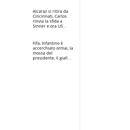
Alcaraz si ritira da
Cincinnati, Carlos
rinvia la sfida a
Sinner e ora US
Open di nuovo a
rischio
Fifa, Infantino è
accerchiato ormai, la
mossa del
presidente, il giallo
dimissioni e la verità
sulla telefonata a
Trump