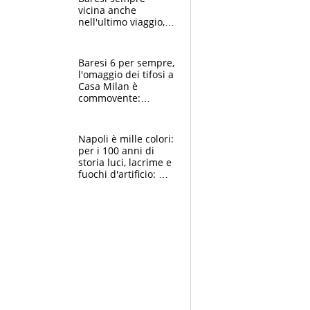
vicina anche
nell'ultimo viaggio,
la moglie Maura, i
figli e i suoi cari
circondati
Baresi 6 per sempre,
dall'affetto dei tifosi
l'omaggio dei tifosi a
Casa Milan è
commovente:
maglie, bandiere,
sciarpe, lacrime e
bigliettini
Napoli è mille colori:
per i 100 anni di
storia luci, lacrime e
fuochi d'artificio: De
Laurentiis salta al
coro anti-Juve