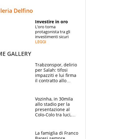
STORIE
lleria Delfino
SPECIALI
Investire in oro
L’oro torna
ESPERTI
protagonista tra gli
investimenti sicuri
LEGGI
CONTATTI
ME GALLERY
Trabzonspor, delirio
per Salah: tifosi
impazziti e lui firma
il contratto allo
stadio
Vozinha, in 30mila
allo stadio per la
presentazione al
Colo-Colo tra luci,
spettacolo, elicotteri
e paracadutisti
La famiglia di Franco
Baresi sempre