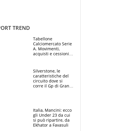
ORT TREND
Tabellone
Calciomercato Serie
A. Movimenti,
acquisti e cessioni:
estate 2026-27
Silverstone, le
caratteristiche del
circuito dove si
corre il Gp di Gran
Bretagna del
Motomondiale
Italia, Mancini: ecco
gli Under 23 da cui
si può ripartire, da
Ekhator a Favasuli