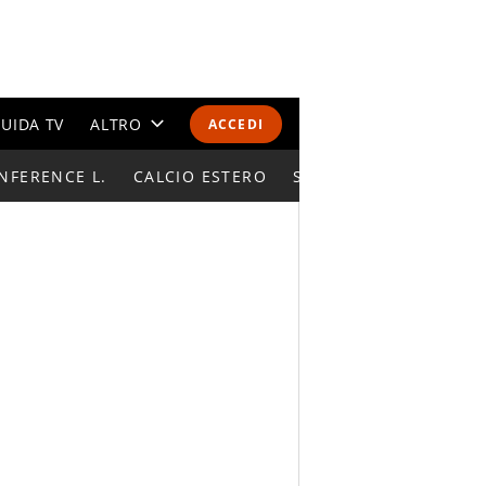
UIDA TV
ALTRO
ACCEDI
NFERENCE L.
CALENDARI E CLASSIFICHE
CALCIO ESTERO
SUPERCOPPA ITALIAN
ALTRI SPORT
MONDIALI 2026
OLIMPIADI
GOSSIP
LIFESTYLE