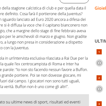
Gioie
ella stagione calcistica di club e per quella data il
e definito. Cosa farà il portierone della Juventus?
on sguardo lanciato ad Euro 2020 ancora a difesa dei
re si è diffusa la voce che il capitano bianconero non
agio, che a margine dello stage di fine febbraio aveva
uppo per le amichevoli di marzo e giugno. Non gradite
ULTI
tiro, a lungo non presa in considerazione a dispetto
o con la Juventus.
la in un’intervista esclusiva rilasciata a Rai Due per la
ella quale l’ex centrocampista di Roma e Inter ha
rie parole: “Io non sto facendo nessun favore a Buffon.
 grande portiere. Poi se non dovesse giocare, mi
uori dal campo. I giocatori non sono tutti uguali,
la verità. Buffon non è uno come gli altri”.
o su ultime news di sport, risultati ed eventi