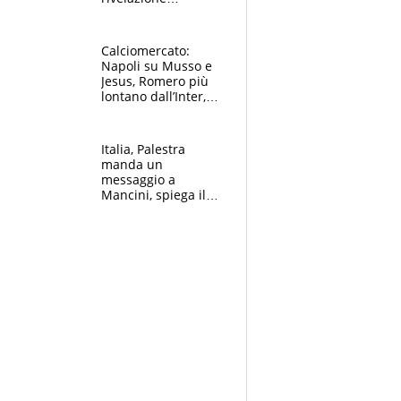
dell’amico
giornalista e il piano
B. Rune verso la
Calciomercato:
rinuncia
Napoli su Musso e
Jesus, Romero più
lontano dall’Inter,
delirio Mastantuono,
Juve su Trubin. Il
tabellone
Italia, Palestra
manda un
messaggio a
Mancini, spiega il
motivo del no
all’Inter e lancia
l'alleanza con
Donnarumma