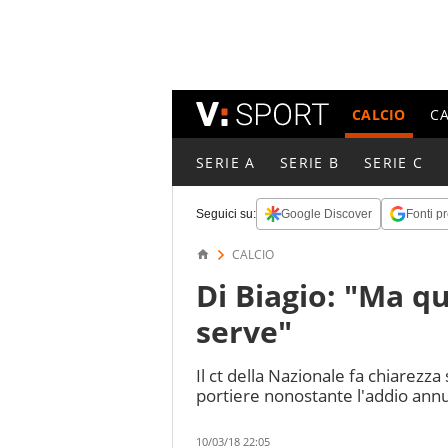
CALCIO
C
SERIE A
SERIE B
SERIE C
Seguici su:
Google Discover
Fonti pr
CALCIO
Di Biagio: "Ma q
serve"
Il ct della Nazionale fa chiarezz
portiere nonostante l'addio annun
10/03/18 22:05