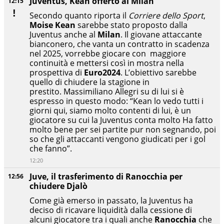
Juventus, Kean offerto al Milan
12:15
Secondo quanto riporta il
Corriere dello Sport
,
Moise Kean
sarebbe stato proposto dalla
Juventus anche al
Milan
. Il giovane attaccante
bianconero, che vanta un contratto in scadenza
nel 2025, vorrebbe giocare con maggiore
continuità e mettersi così in mostra nella
prospettiva di
Euro2024
. L’obiettivo sarebbe
quello di chiudere la stagione in
prestito. Massimiliano Allegri su di lui si è
espresso in questo modo: “Kean lo vedo tutti i
giorni qui, siamo molto contenti di lui, è un
giocatore su cui la Juventus conta molto Ha fatto
molto bene per sei partite pur non segnando, poi
so che gli attaccanti vengono giudicati per i gol
che fanno”.
12:20
Juve, il trasferimento di Ranocchia per
12:56
chiudere Djalò
Come già emerso in passato, la Juventus ha
deciso di ricavare liquidità dalla cessione di
alcuni giocatore tra i quali anche
Ranocchia
che