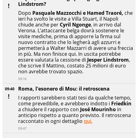
Lindstrom?
Dopo
Pasquale Mazzocchi e Hamed Traoré,
che
ieri ha svolto le visite a Villa Stuart, il Napoli
chiude anche per
Cyril Ngonge
, in arrivo dal
Verona. L’attaccante belga dovrà sostenere le
visite mediche, prima di apporre la firma sul
nuovo contratto che lo legherà agli azzurri e
permetterà a Walter Mazzarri di avere una freccia
in più. Ma non finisce qui. In uscita potrebbe
essere valutata la cessione di
Jesper Lindstrom
,
che scrive Il Mattino, costato 25 milioni di euro
non avrebbe trovato spazio.
09:16
Roma, l'esonero di Mou: il retroscena
09:40
I rapporti sarebbero stati tesi da qualche tempo,
come prevedibile, e avrebbero indotto i
Friedkin
a chiudere il rapporto con
José Mourinho
in
anticipo rispetto a quanto previsto. Il retroscena
raccontato in ogni dettaglio
qui.
09:47