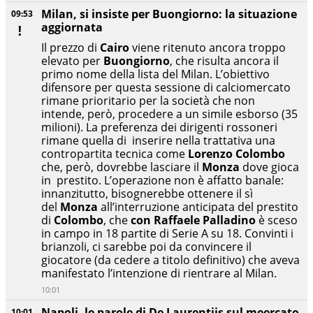
Milan, si insiste per Buongiorno: la situazione
09:53
aggiornata
Il prezzo di
Cairo
viene ritenuto ancora troppo
elevato per
Buongiorno
, che risulta ancora il
primo nome della lista del Milan. L’obiettivo
difensore per questa sessione di calciomercato
rimane prioritario per la società che non
intende, però, procedere a un simile esborso (35
milioni). La preferenza dei dirigenti rossoneri
rimane quella di inserire nella trattativa una
contropartita tecnica come
Lorenzo
Colombo
che, però, dovrebbe lasciare il
Monza
dove gioca
in prestito. L’operazione non è affatto banale:
innanzitutto, bisognerebbe ottenere il sì
del
Monza
all’interruzione anticipata del prestito
di
Colombo
, che
con Raffaele Palladino
è sceso
in campo in 18 partite di Serie A su 18. Convinti i
brianzoli, ci sarebbe poi da convincere il
giocatore (da cedere a titolo definitivo) che aveva
manifestato l’intenzione di rientrare al Milan.
10:01
Napoli, le parole di De Laurentiis sul meercato
10:01