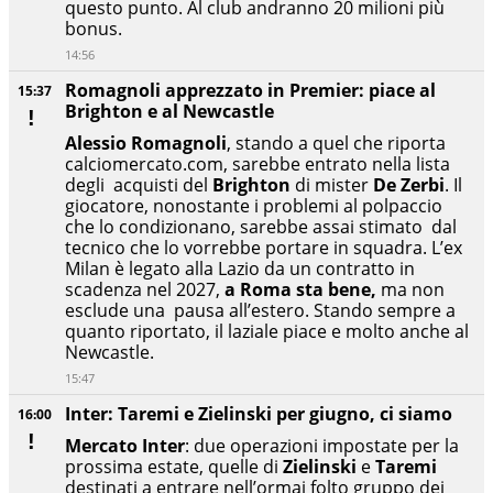
questo punto. Al club andranno 20 milioni più
bonus.
14:56
Romagnoli apprezzato in Premier: piace al
15:37
Brighton e al Newcastle
Alessio Romagnoli
, stando a quel che riporta
calciomercato.com, sarebbe entrato nella lista
degli acquisti del
Brighton
di mister
De Zerbi
. Il
giocatore, nonostante i problemi al polpaccio
che lo condizionano, sarebbe assai stimato dal
tecnico che lo vorrebbe portare in squadra. L’ex
Milan è legato alla Lazio da un contratto in
scadenza nel 2027,
a Roma sta bene,
ma non
esclude una pausa all’estero. Stando sempre a
quanto riportato, il laziale piace e molto anche al
Newcastle.
15:47
Inter: Taremi e Zielinski per giugno, ci siamo
16:00
Mercato Inter
: due operazioni impostate per la
prossima estate, quelle di
Zielinski
e
Taremi
destinati a entrare nell’ormai folto gruppo dei