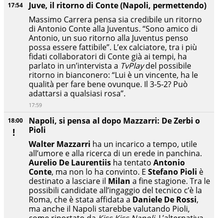
Juve, il ritorno di Conte (Napoli, permettendo)
17:54
Massimo Carrera pensa sia credibile un ritorno
di Antonio Conte alla Juventus. “Sono amico di
Antonio, un suo ritorno alla Juventus penso
possa essere fattibile”. L’ex calciatore, tra i più
fidati collaboratori di Conte già ai tempi, ha
parlato in un’intervista a
TvPlay
del possibile
ritorno in bianconero: “Lui è un vincente, ha le
qualità per fare bene ovunque. Il 3-5-2? Può
adattarsi a qualsiasi rosa”.
17:59
Napoli, si pensa al dopo Mazzarri: De Zerbi o
18:00
Pioli
Walter Mazzarri
ha un incarico a tempo, utile
all’umore e alla ricerca di un erede in panchina.
Aurelio De Laurentiis
ha tentato
Antonio
Conte
, ma non lo ha convinto. E
Stefano Pioli
è
destinato a lasciare il
Milan
a fine stagione. Tra le
possibili candidate all’ingaggio del tecnico c’è la
Roma, che è stata affidata a
Daniele De Rossi
,
ma anche il Napoli starebbe valutando Pioli,
come riportato da
Kiss Kiss Napoli
. L’alternativa