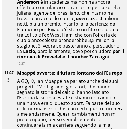
Anderson
è in scadenza ma non ha ancora
effettuato un rilancio convincente per la sorella
Juliana, agente del brasiliano, che intanto ha
trovato un accordo con la
Juventus
a 4 milioni
netti, più un premio. Intanto, alla partenza da
Fiumicino per Riyad, c’è stato un fitto colloquio
tra Lotito e l’ex West Ham, che con l’offerta del
club biancoceleste prenderebbe 3,5 milioni a
stagione. Si vedrà se basteranno a persuaderlo.
La
Lazio
, parallelamente, deve poi chiudere
per il
rinnovo di Prevedel e il bomber Zaccagni.
10:27
Mbappé avverte: il futuro lontano dall'Europa
11:27
A GQ, Kylian Mbappé ha parlato anche dei suoi
progetti. “Molti grandi giocatori, che hanno
segnato la storia del calcio, hanno lasciato
l’Europa la scorsa estate e stiamo entrando in
una nuova era di questo sport. Fa parte del suo
ciclo normale e so che a un certo punto toccherà
a me andarmene. Questi cambiamenti non mi
preoccupano, penso semplicemente di
continuare la mia carriera seguendo la mia