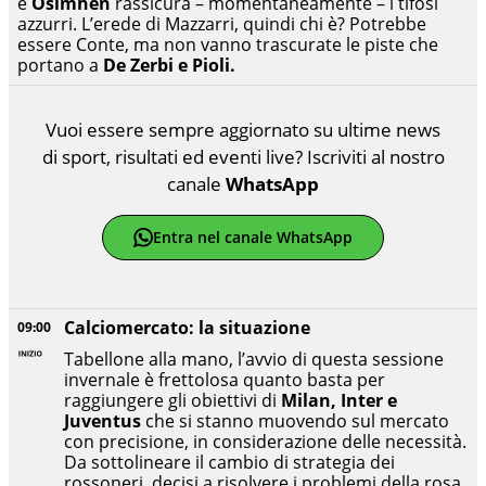
e
Osimhen
rassicura – momentaneamente – i tifosi
azzurri. L’erede di Mazzarri, quindi chi è? Potrebbe
essere Conte, ma non vanno trascurate le piste che
portano a
De Zerbi e Pioli.
Vuoi essere sempre aggiornato su ultime news
di sport, risultati ed eventi live? Iscriviti al nostro
canale
WhatsApp
Entra nel canale WhatsApp
Calciomercato: la situazione
09:00
Tabellone alla mano, l’avvio di questa sessione
invernale è frettolosa quanto basta per
raggiungere gli obiettivi di
Milan, Inter e
Juventus
che si stanno muovendo sul mercato
con precisione, in considerazione delle necessità.
Da sottolineare il cambio di strategia dei
rossoneri, decisi a risolvere i problemi della rosa.