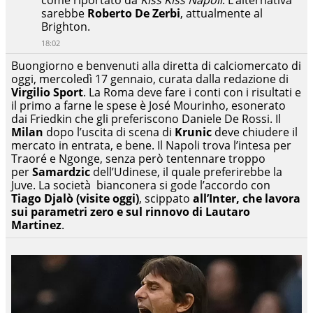
sarebbe
Roberto De Zerbi
, attualmente al
Brighton.
18:02
Buongiorno e benvenuti alla diretta di calciomercato di
oggi, mercoledì 17 gennaio, curata dalla redazione di
Virgilio Sport
. La Roma deve fare i conti con i risultati e
il primo a farne le spese è José Mourinho, esonerato
dai Friedkin che gli preferiscono Daniele De Rossi. Il
Milan
dopo l’uscita di scena di
Krunic
deve chiudere il
mercato in entrata, e bene. Il Napoli trova l’intesa per
Traoré e Ngonge, senza però tentennare troppo
per
Samardzic
dell’Udinese, il quale preferirebbe la
Juve. La società bianconera si gode l’accordo con
Tiago Djalò (visite oggi)
, scippato
all’Inter, che lavora
sui parametri zero e sul rinnovo di Lautaro
Martinez
.