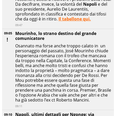
Da decifrare, invece, la volontà del
Napoli
e del
suo presidente, Aurelio De Laurentiis,
sprofondato in classifica e contestato dai tifosi
che da oggi è in ritiro.
Il tabellone qui.
09:47
Mourinho, lo strano destino del grande
09:05
comunicatore
Osannato ma forse anche troppo calato in un
personaggio del passato, José Mourinho chiude
l’esperienza romana con il trofeo che mancava
da troppo nella Capitale, la Conference. Momenti
belli, ma anche molto tristi e confusi che hanno
indotto la proprietà – molto pragmatica – a dare
risonanza alla crisi decidendo per De Rossi. Per
Mou potrebbe essere questa una fase di
riflessione ma anche quella fase giusta per
prendere una panchina in corsa. Premier, Brasile
o l’opzione Arabia che vale anche per altri e che
ha già sedotto l’ex ct Roberto Mancini.
09:11
Napoli, ultimi dettagli per Ngonge: via
09:10