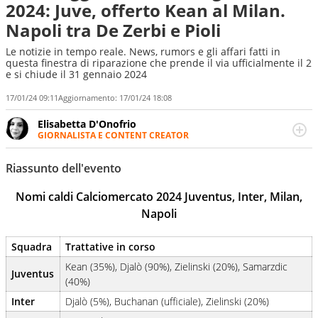
2024: Juve, offerto Kean al Milan.
Napoli tra De Zerbi e Pioli
Le notizie in tempo reale. News, rumors e gli affari fatti in
questa finestra di riparazione che prende il via ufficialmente il 2
e si chiude il 31 gennaio 2024
17/01/24 09:11
Aggiornamento:
17/01/24 18:08
Elisabetta D'Onofrio
GIORNALISTA E CONTENT CREATOR
Giornalista professionista dal 2007, scrive per curiosità
personale e necessità: soprattutto di calcio, di sport e dei
Riassunto dell'evento
suoi protagonisti, concedendosi innocenti evasioni
nell'ambito della creazione di format. Un tempo ala
Nomi caldi Calciomercato 2024 Juventus, Inter, Milan,
destra, oggi si sente a suo agio nel ruolo di libero. Cura
Napoli
una classifica riservata dei migliori 5 calciatori di sempre.
Squadra
Trattative in corso
Kean (35%), Djalò (90%), Zielinski (20%), Samarzdic
Juventus
(40%)
Inter
Djalò (5%), Buchanan (ufficiale), Zielinski (20%)