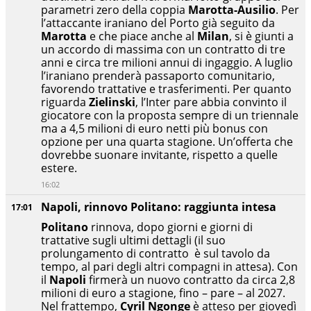
parametri zero della coppia
Marotta-Ausilio
. Per
l’attaccante iraniano del Porto già seguito da
Marotta
e che piace anche al
Milan
, si è giunti a
un accordo di massima con un contratto di tre
anni e circa tre milioni annui di ingaggio. A luglio
l’iraniano prenderà passaporto comunitario,
favorendo trattative e trasferimenti. Per quanto
riguarda
Zielinski
, l’Inter pare abbia convinto il
giocatore con la proposta sempre di un triennale
ma a 4,5 milioni di euro netti più bonus con
opzione per una quarta stagione. Un’offerta che
dovrebbe suonare invitante, rispetto a quelle
estere.
16:02
Napoli, rinnovo Politano: raggiunta intesa
17:01
Politano
rinnova, dopo giorni e giorni di
trattative sugli ultimi dettagli (il suo
prolungamento di contratto è sul tavolo da
tempo, al pari degli altri compagni in attesa). Con
il
Napoli
firmerà un nuovo contratto da circa 2,8
milioni di euro a stagione, fino – pare – al 2027.
Nel frattempo,
Cyril Ngonge
è atteso per giovedì