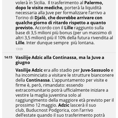
volerà in Sicilia. Il trasferimento al
Palermo,
dopo le visite mediche,
porterà la liquidità
necessaria alla Juve per formalizzare l’arrivo a
Torino di
Djalò, che dovrebbe arrivare con
qualche giorno di ritardo rispetto a quanto
previsto.
Accordo con il
Lille
raggiunto sulla
base di 3,5 milioni più bonus (per un massimo di
altri 3,5 milioni) più il 10% della futura rivendita al
Lille
. Inter dunque sempre più lontana.
13:09
Vasilije Adzic alla Continassa, ma la Juve a
14:15
giugno
Vasilije Adzic
era allo stadio per
Juve-Sassuolo
e
ha incominciato a visitare le strutture bianconere
della
Continassa
. L’appuntamento per visite e
firme è, però, rimandato: essendo
extracomunitario potrà ufficialmente iniziare a
vestire la maglia juventina solo al
raggiungimento della maggiore età previsto per il
prossimo 12 maggio.
Adzic
lascerà il suo
club, Buducnost Podgorica, con l’arrivo
dell’estate quando il suo trasferimento potrà