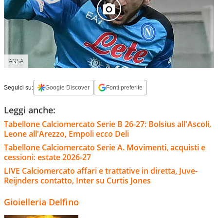
ANSA
Seguici su:
Google Discover
Fonti preferite
Leggi anche:
Tabellone Calciomercato Serie B 26-27: Bolsius all'Ascoli,
Leone all'Arezzo, Empoli ecco Deli
Tabellone Calciomercato Serie A. Movimenti, acquisti e
cessioni: estate 2026-27
LIVE Calciomercato affari e trattative in diretta, Juve-
Reijnders contatto, Inter su Curtis Jones
Gioielleria Delfino