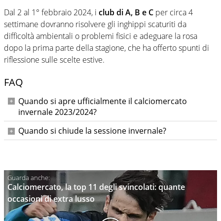
Dal 2 al 1° febbraio 2024, i
club di A, B e C
per circa 4
settimane dovranno risolvere gli inghippi scaturiti da
difficoltà ambientali o problemi fisici e adeguare la rosa
dopo la prima parte della stagione, che ha offerto spunti di
riflessione sulle scelte estive.
FAQ
Quando si apre ufficialmente il calciomercato
invernale 2023/2024?
La data di inizio della sessione di calciomercato invernale è
Quando si chiude la sessione invernale?
fissata per il 2 gennaio 2024. Prima di quella data è
Per quanto riguarda questa sessione, la data ultima per il
possibile chiudere, però, contratti con i giocatori rimasti
deposito di contratti relativi alle prestazioni dei giocatori
svincolati, ovvero a parametro zero.
non svincolati è stata decisa per il 31 gennaio 2024, alle ore
20.
Calciomercato, la top 11 degli svincolati: quante
occasioni di extra lusso