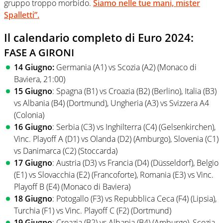
gruppo troppo morbido.
Siamo nelle tue mani, mister
Spalletti”.
Il calendario completo di Euro 2024:
FASE A GIRONI
14 Giugno:
Germania (A1) vs Scozia (A2) (Monaco di
Baviera, 21:00)
15 Giugno
: Spagna (B1) vs Croazia (B2) (Berlino), Italia (B3)
vs Albania (B4) (Dortmund), Ungheria (A3) vs Svizzera A4
(Colonia)
16 Giugno
: Serbia (C3) vs Inghilterra (C4) (Gelsenkirchen),
Vinc. Playoff A (D1) vs Olanda (D2) (Amburgo), Slovenia (C1)
vs Danimarca (C2) (Stoccarda)
17 Giugno
: Austria (D3) vs Francia (D4) (Düsseldorf), Belgio
(E1) vs Slovacchia (E2) (Francoforte), Romania (E3) vs Vinc.
Playoff B (E4) (Monaco di Baviera)
18 Giugno
: Potogallo (F3) vs Repubblica Ceca (F4) (Lipsia),
Turchia (F1) vs Vinc. Playoff C (F2) (Dortmund)
19 Giugno
: Croazia (B2) vs Albania (B4) (Amburgo), Scozia