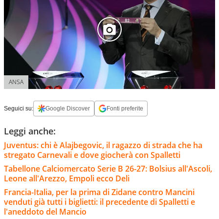
ANSA
Seguici su:
Google Discover
Fonti preferite
Leggi anche:
Juventus: chi è Alajbegovic, il ragazzo di strada che ha
stregato Carnevali e dove giocherà con Spalletti
Tabellone Calciomercato Serie B 26-27: Bolsius all'Ascoli,
Leone all'Arezzo, Empoli ecco Deli
Francia-Italia, per la prima di Zidane contro Mancini
venduti già tutti i biglietti: il precedente di Spalletti e
l'aneddoto del Mancio