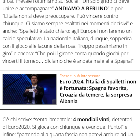
tifosi. Prevale l’ottimismo sui social: “Un solo grido ci deve
unire e accompagnare”
ANDIAMO A BERLINO
” e poi:
“L’Italia non si deve preoccupare. Può vincere contro
chiunque. Ci siamo sempre esaltati nei momenti decisivi” e
anche: “Spalletti è stato chiaro: agli Europei non faremo un
calcio speculativo. La nazionale italiana, dunque, sopperirà
con il gioco alle lacune della rosa. Troppo pessimismo in
giro” e ancora: “Che poi il girone conta quando giochi per
vincerti il torneo… diciamo che è andata male alla Spagna!”
Forse ti può interessare
Euro 2024, l’Italia di Spalletti non
è fortunata: Spagna favorita,
Croazia da temere, la sorpresa
Albania
C’è chi scrive: “sento lamentele:
4 mondiali vinti,
detentori
di Euro2020. Si gioca con chiunque e ovunque. Punto!” e
infine: “partendo alla quarta fascia non potevi ambire ad un