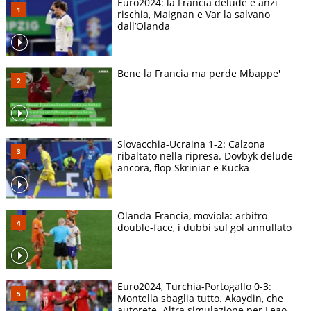
Euro2024: la Francia delude e anzi
rischia, Maignan e Var la salvano
dall’Olanda
Bene la Francia ma perde Mbappe'
Slovacchia-Ucraina 1-2: Calzona
ribaltato nella ripresa. Dovbyk delude
ancora, flop Skriniar e Kucka
Olanda-Francia, moviola: arbitro
double-face, i dubbi sul gol annullato
Euro2024, Turchia-Portogallo 0-3:
Montella sbaglia tutto. Akaydin, che
autorete. Altra simulazione per Leao