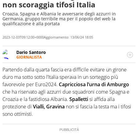
non scoraggia tifosi Italia
Croazia, Spagna e Albania le avversarie degli azzurri in
Germania, gruppo terribile ma per il popolo del web la
qualificazione è alla portata
2023-12-03T09:12:00+0000
Aggiornamento:
13/06/24 18:05
Dario Santoro
GIORNALISTA
Scrive, commenta, racconta lo sport in tutte le
sfaccettature. Tocca l'apice quando ha modo di
Partendo dalla quarta fascia era difficile evitare un girone
concentrarsi sulle interviste ai grandi protagonisti
duro ma sotto sotto l’Italia sperava in un sorteggio più
favorevole per Euro2024.
Capricciosa l’urna di Amburgo
che ha riservato agli azzurri due squadroni come Spagna e
Croazia e la fastidiosa Albania.
Spalletti
si affida alla
protezione di
Vialli, Gravina
non si fascia la testa ma i tifosi
sono ottimisti.