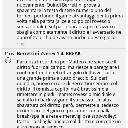
nuovamente. Quindi Berrettini prova a
spaventare la testa di serie numero uno del
torneo, portando il game ai vantaggi per la prima
volta nella partita (slice e colpo col rovescio
sensazionale). Sul pari quaranta però l’azzurro
sbaglia completamente il diritto e l’avversario ne
approfitta e chiude avanti anche questo gioco.
15:02
Berrettini-Zverev 1-4: BREAK
1° set
Partenza in sordina per Matteo che spedisce il
diritto fuori dal campo, ma riesce a pareggiare i
conti mettendo nel rettangolo dell’avversario
una grande prima a tutto braccio. Sul pari
quindici, nuovo errore di Berrettini sempre col
diritto. Il tennista capitolina è bravissimo a
rimettere in piedi il game: rovescio micidiale e
schiaffo in back valgono il sorpasso. Un’altra
sbavatura col diritto, però, permette al tedesco
di rientrare nel gioco e procurarsi una palla
break (spalle a rete e meravigliosa stop-volley).
L’azzurro sbaglia ancora col diritto e concede un
altro break al tedesco.