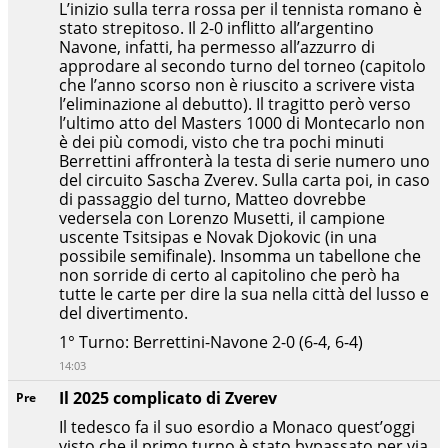
L’inizio sulla terra rossa per il tennista romano è
stato strepitoso. Il 2-0 inflitto all’argentino
Navone, infatti, ha permesso all’azzurro di
approdare al secondo turno del torneo (capitolo
che l’anno scorso non è riuscito a scrivere vista
l’eliminazione al debutto). Il tragitto però verso
l’ultimo atto del Masters 1000 di Montecarlo non
è dei più comodi, visto che tra pochi minuti
Berrettini affronterà la testa di serie numero uno
del circuito Sascha Zverev. Sulla carta poi, in caso
di passaggio del turno, Matteo dovrebbe
vedersela con Lorenzo Musetti, il campione
uscente Tsitsipas e Novak Djokovic (in una
possibile semifinale). Insomma un tabellone che
non sorride di certo al capitolino che però ha
tutte le carte per dire la sua nella città del lusso e
del divertimento.
1° Turno: Berrettini-Navone 2-0 (6-4, 6-4)
14:03
Il 2025 complicato di Zverev
Pre
Il tedesco fa il suo esordio a Monaco quest’oggi
visto che il primo turno è stato bypassato per via