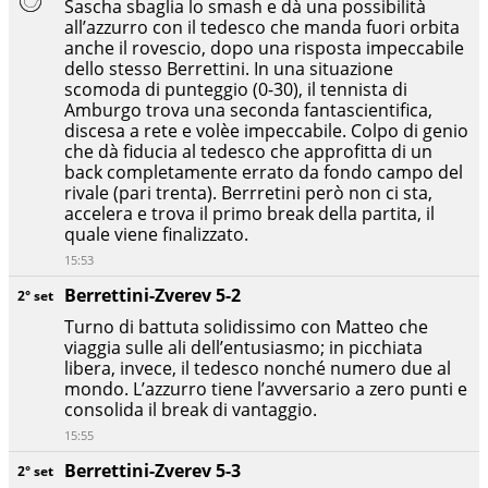
Sascha sbaglia lo smash e dà una possibilità
all’azzurro con il tedesco che manda fuori orbita
anche il rovescio, dopo una risposta impeccabile
dello stesso Berrettini. In una situazione
scomoda di punteggio (0-30), il tennista di
Amburgo trova una seconda fantascientifica,
discesa a rete e volèe impeccabile. Colpo di genio
che dà fiducia al tedesco che approfitta di un
back completamente errato da fondo campo del
rivale (pari trenta). Berrretini però non ci sta,
accelera e trova il primo break della partita, il
quale viene finalizzato.
15:53
Berrettini-Zverev 5-2
2° set
Turno di battuta solidissimo con Matteo che
viaggia sulle ali dell’entusiasmo; in picchiata
libera, invece, il tedesco nonché numero due al
mondo. L’azzurro tiene l’avversario a zero punti e
consolida il break di vantaggio.
15:55
Berrettini-Zverev 5-3
2° set