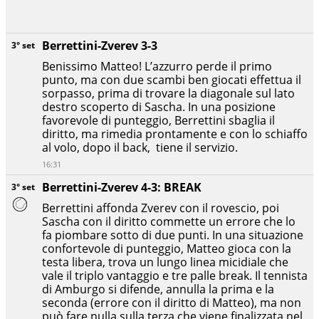
Berrettini-Zverev 3-3
3° set
Benissimo Matteo! L’azzurro perde il primo
punto, ma con due scambi ben giocati effettua il
sorpasso, prima di trovare la diagonale sul lato
destro scoperto di Sascha. In una posizione
favorevole di punteggio, Berrettini sbaglia il
diritto, ma rimedia prontamente e con lo schiaffo
al volo, dopo il back, tiene il servizio.
16:31
Berrettini-Zverev 4-3: BREAK
3° set
Berrettini affonda Zverev con il rovescio, poi
Sascha con il diritto commette un errore che lo
fa piombare sotto di due punti. In una situazione
confortevole di punteggio, Matteo gioca con la
testa libera, trova un lungo linea micidiale che
vale il triplo vantaggio e tre palle break. Il tennista
di Amburgo si difende, annulla la prima e la
seconda (errore con il diritto di Matteo), ma non
può fare nulla sulla terza che viene finalizzata nel