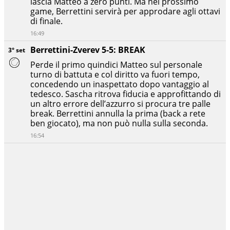
lascia Matteo a zero punti. Ma nel prossimo
game, Berrettini servirà per approdare agli ottavi
di finale.
16:49
Berrettini-Zverev 5-5: BREAK
3° set
Perde il primo quindici Matteo sul personale
turno di battuta e col diritto va fuori tempo,
concedendo un inaspettato dopo vantaggio al
tedesco. Sascha ritrova fiducia e approfittando di
un altro errore dell’azzurro si procura tre palle
break. Berrettini annulla la prima (back a rete
ben giocato), ma non può nulla sulla seconda.
16:54