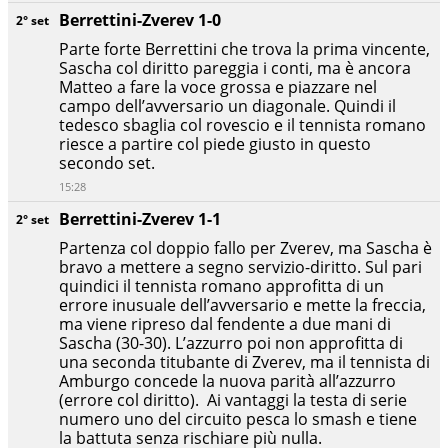
Berrettini-Zverev 1-0
2° set
Parte forte Berrettini che trova la prima vincente,
Sascha col diritto pareggia i conti, ma è ancora
Matteo a fare la voce grossa e piazzare nel
campo dell’avversario un diagonale. Quindi il
tedesco sbaglia col rovescio e il tennista romano
riesce a partire col piede giusto in questo
secondo set.
15:28
Berrettini-Zverev 1-1
2° set
Partenza col doppio fallo per Zverev, ma Sascha è
bravo a mettere a segno servizio-diritto. Sul pari
quindici il tennista romano approfitta di un
errore inusuale dell’avversario e mette la freccia,
ma viene ripreso dal fendente a due mani di
Sascha (30-30). L’azzurro poi non approfitta di
una seconda titubante di Zverev, ma il tennista di
Amburgo concede la nuova parità all’azzurro
(errore col diritto). Ai vantaggi la testa di serie
numero uno del circuito pesca lo smash e tiene
la battuta senza rischiare più nulla.