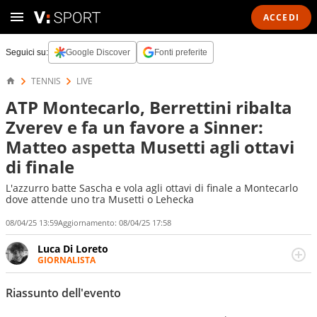
ACCEDI
Seguici su:
Google Discover
Fonti preferite
TENNIS
LIVE
ATP Montecarlo, Berrettini ribalta
Zverev e fa un favore a Sinner:
Matteo aspetta Musetti agli ottavi
di finale
L'azzurro batte Sascha e vola agli ottavi di finale a Montecarlo
dove attende uno tra Musetti o Lehecka
08/04/25 13:59
Aggiornamento:
08/04/25 17:58
Luca Di Loreto
GIORNALISTA
Giornalista pubblicista, appassionato di sport ma calcio e
tennis restano un capitolo ineguagliabile. Ho capito che il
Riassunto dell'evento
calcio è una cosa seria quando ho pianto nel giorno in
cui Del Piero ha smesso di giocare. Ho scoperto che dopo