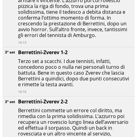
armare il vincente. L’azzurro poi col rovescio
pizzica la riga di fondo, trova una prima
solidissima, tiene il tedesco a debita distanza e
conferma l’ottimo momento di forma. In
crescendo la prestazione di Berrettini, dopo un
avvio horror. Sull’altro fronte, invece, tantissimi
gli errori del tennista di Amburgo.
16:13
Berrettini-Zverev 1-2
3° set
Terzo set a scacchi. I due tennisti, infatti,
concedono poco o nulla nei personali turno di
battuta. Bene in questo caso Zverev che lascia
Berrettini a quindici, dopo due punti consecutivi
e rimette la testa avanti.
16:16
Berrettini-Zverev 2-2
3° set
Berrettini commette un errore col diritto, ma
rimedia con la prima solidissima. L’azzurro poi
recupera un rovescio lungo linea dell’avversario
ed effettua il sorpasso. Quindi un back in
rovesciata e un altro vincente al servizio,