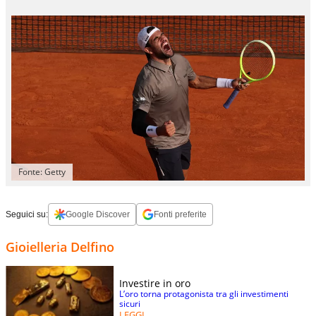
Fonte: Getty
Seguici su:
Google Discover
Fonti preferite
Gioielleria Delfino
Investire in oro
L’oro torna protagonista tra gli investimenti
sicuri
LEGGI