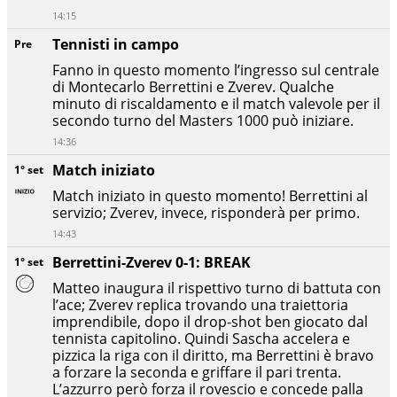
14:15
Tennisti in campo
Pre
Fanno in questo momento l’ingresso sul centrale
di Montecarlo Berrettini e Zverev. Qualche
minuto di riscaldamento e il match valevole per il
secondo turno del Masters 1000 può iniziare.
14:36
Match iniziato
1° set
Match iniziato in questo momento! Berrettini al
servizio; Zverev, invece, risponderà per primo.
14:43
Berrettini-Zverev 0-1: BREAK
1° set
Matteo inaugura il rispettivo turno di battuta con
l’ace; Zverev replica trovando una traiettoria
imprendibile, dopo il drop-shot ben giocato dal
tennista capitolino. Quindi Sascha accelera e
pizzica la riga con il diritto, ma Berrettini è bravo
a forzare la seconda e griffare il pari trenta.
L’azzurro però forza il rovescio e concede palla