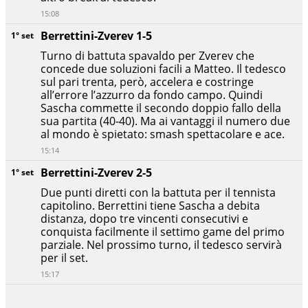
15:08
Berrettini-Zverev 1-5
1° set
Turno di battuta spavaldo per Zverev che
concede due soluzioni facili a Matteo. Il tedesco
sul pari trenta, però, accelera e costringe
all’errore l’azzurro da fondo campo. Quindi
Sascha commette il secondo doppio fallo della
sua partita (40-40). Ma ai vantaggi il numero due
al mondo è spietato: smash spettacolare e ace.
15:14
Berrettini-Zverev 2-5
1° set
Due punti diretti con la battuta per il tennista
capitolino. Berrettini tiene Sascha a debita
distanza, dopo tre vincenti consecutivi e
conquista facilmente il settimo game del primo
parziale. Nel prossimo turno, il tedesco servirà
per il set.
15:17