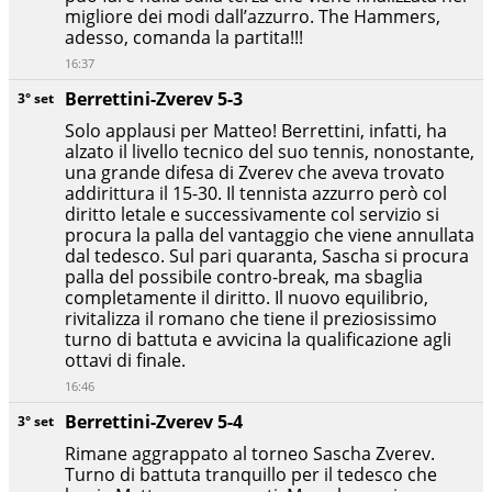
migliore dei modi dall’azzurro. The Hammers,
adesso, comanda la partita!!!
16:37
Berrettini-Zverev 5-3
3° set
Solo applausi per Matteo! Berrettini, infatti, ha
alzato il livello tecnico del suo tennis, nonostante,
una grande difesa di Zverev che aveva trovato
addirittura il 15-30. Il tennista azzurro però col
diritto letale e successivamente col servizio si
procura la palla del vantaggio che viene annullata
dal tedesco. Sul pari quaranta, Sascha si procura
palla del possibile contro-break, ma sbaglia
completamente il diritto. Il nuovo equilibrio,
rivitalizza il romano che tiene il preziosissimo
turno di battuta e avvicina la qualificazione agli
ottavi di finale.
16:46
Berrettini-Zverev 5-4
3° set
Rimane aggrappato al torneo Sascha Zverev.
Turno di battuta tranquillo per il tedesco che