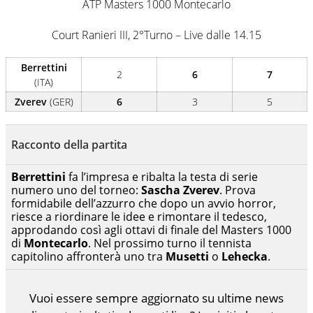
ATP Masters 1000 Montecarlo
Federer e Nadal il tennis ha vita ancora lunga quando un
giovanissimo italiano fulvo di 19 anni - era il 2020 -
Court Ranieri III, 2°Turno – Live dalle 14.15
esultava a Sofia per la prima volta in carriera
Berrettini
2
6
7
(ITA)
Zverev
(GER)
6
3
5
Racconto della partita
Berrettini
fa l’impresa e ribalta la testa di serie
numero uno del torneo:
Sascha Zverev
. Prova
formidabile dell’azzurro che dopo un avvio horror,
riesce a riordinare le idee e rimontare il tedesco,
approdando così agli ottavi di finale del Masters 1000
di
Montecarlo
. Nel prossimo turno il tennista
capitolino affronterà uno tra
Musetti
o
Lehecka
.
Vuoi essere sempre aggiornato su ultime news