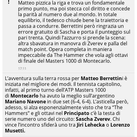
Matteo pizzica la riga e trova un fondamentale
primo punto, ma poi stecca col diritto e concede
la parità al numero due al mondo. In totale
equilibrio, il tedesco chiude bene la traiettoria e
passa a condurre. Berrettini però ringrazia un
errore gratuito di Sascha e porta il punteggio sul
pari trenta. Quindi l’azzurro si prende la scena:
altra sbavatura in manovra di Zverev e palla del
match point. Opera completa in maniera
impeccabile da The Hammer che vola agli ottavi
di finale del Masters 1000 di Montecarlo.
17:11
L’avventura sulla terra rossa per
Matteo Berrettin
i è
iniziata nel migliore dei modi. Il tennista capitolino,
infatti, al primo turno dell’ATP Masters 1000
di
Montecarlo
ha avuto la meglio sull’argentino
Mariano
Navone
in due set (6-4, 6-4). L’asticella però,
adesso, si alza esponenzialmente visto che tra “The
Hammers” e gli ottavi nel
Principato
c’è la testa di
serie numero uno del circuito:
Sascha Zverev
. Chi
vince l’incontro sfiderà uno tra
Jiri Lehecka
o
Lorenzo
Musetti.