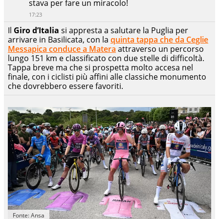
stava per fare un miracolo!
17:23
Il
Giro d’Italia
si appresta a salutare la Puglia per
arrivare in Basilicata, con la
quinta tappa che da Ceglie
Messapica conduce a Matera
attraverso un percorso
lungo 151 km e classificato con due stelle di difficoltà.
Tappa breve ma che si prospetta molto accesa nel
finale, con i ciclisti più affini alle classiche monumento
che dovrebbero essere favoriti.
Fonte: Ansa