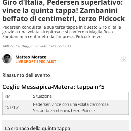
Giro d'Italia, Pedersen superlativo:
vince la quinta tappa! Zambanini
beffato di centimetri, terzo Pidcock
Pedersen conquista la sua terza tappa in questo Giro d'Italia
grazie a una volata strepitosa e si conferma Maglia Rosa.
Zambanini a centimetri dall'impresa, Pidcock terzo
14/05/25 14:39
Aggiornamento:
14/05/25 17:33
Matteo Morace
LIVE SPORT SPECIALIST
La multimedialità quale approccio personale e
professionale. Ama raccontare lo sport focalizzando ogni
Riassunto dell'evento
attenzione sul tempo reale: la verità della dirette non
sono opinioni ma fatti
Ceglie Messapica-Matera: tappa n°5
KM
Situazione
Pedersen vince con una volata clamorosa!
151/151
Secondo Zambanini, terzo Pidcock
La cronaca della quinta tappa