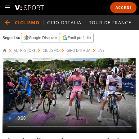
ACCEDI
CICLISMO
GIRO D'ITALIA
TOUR DE FRANCE
Seguici su:
Google Discover
Fonti preferite
ALTRI SPORT
CICLISMO
GIRO D'ITALIA
LIVE