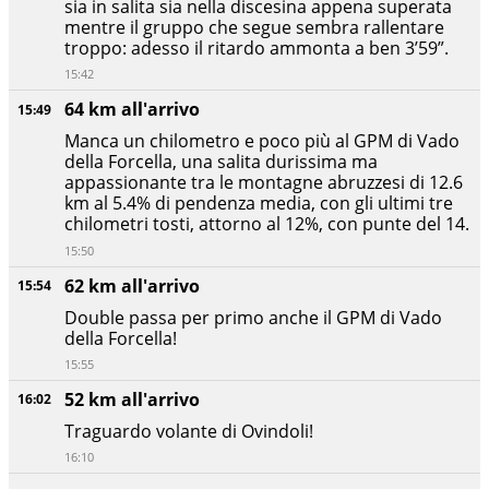
sia in salita sia nella discesina appena superata
mentre il gruppo che segue sembra rallentare
troppo: adesso il ritardo ammonta a ben 3’59”.
15:42
64 km all'arrivo
15:49
Manca un chilometro e poco più al GPM di Vado
della Forcella, una salita durissima ma
appassionante tra le montagne abruzzesi di 12.6
km al 5.4% di pendenza media, con gli ultimi tre
chilometri tosti, attorno al 12%, con punte del 14.
15:50
62 km all'arrivo
15:54
Double passa per primo anche il GPM di Vado
della Forcella!
15:55
52 km all'arrivo
16:02
Traguardo volante di Ovindoli!
16:10