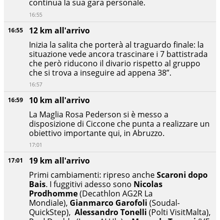
continua la sua gara personale.
16:55
12 km all'arrivo
16:55
Inizia la salita che porterà al traguardo finale: la
situazione vede ancora trascinare i 7 battistrada
che però riducono il divario rispetto al gruppo
che si trova a inseguire ad appena 38”.
16:57
10 km all'arrivo
16:59
La Maglia Rosa Pederson si è messo a
disposizione di Ciccone che punta a realizzare un
obiettivo importante qui, in Abruzzo.
17:01
19 km all'arrivo
17:01
Primi cambiamenti: ripreso anche
Scaroni dopo
Bais
. I fuggitivi adesso sono
Nicolas
Prodhomme
(Decathlon AG2R La
Mondiale),
Gianmarco Garofoli
(Soudal-
QuickStep),
Alessandro Tonelli
(Polti VisitMalta),