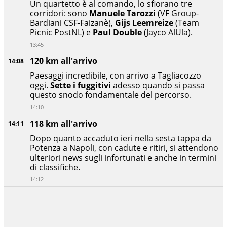
Un quartetto è al comando, lo sfiorano tre
corridori: sono
Manuele Tarozzi
(VF Group-
Bardiani CSF-Faizanè),
Gijs Leemreize
(Team
Picnic PostNL) e
Paul Double
(Jayco AlUla).
13:45
120 km all'arrivo
14:08
Paesaggi incredibile, con arrivo a Tagliacozzo
oggi.
Sette i fuggitivi
adesso quando si passa
questo snodo fondamentale del percorso.
14:10
118 km all'arrivo
14:11
Dopo quanto accaduto ieri nella sesta tappa da
Potenza a Napoli, con cadute e ritiri, si attendono
ulteriori news sugli infortunati e anche in termini
di classifiche.
14:12