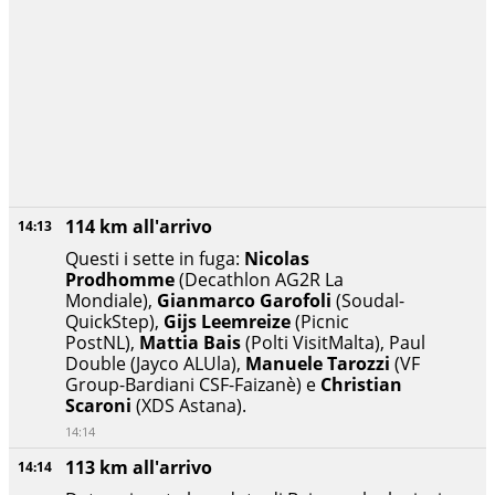
114 km all'arrivo
14:13
Questi i sette in fuga:
Nicolas
Prodhomme
(Decathlon AG2R La
Mondiale),
Gianmarco Garofoli
(Soudal-
QuickStep),
Gijs Leemreize
(Picnic
PostNL),
Mattia Bais
(Polti VisitMalta), Paul
Double (Jayco ALUla),
Manuele Tarozzi
(VF
Group-Bardiani CSF-Faizanè) e
Christian
Scaroni
(XDS Astana).
14:14
113 km all'arrivo
14:14