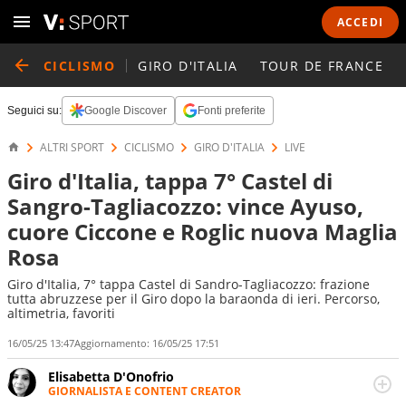
ACCEDI
CICLISMO
GIRO D'ITALIA
TOUR DE FRANCE
Seguici su:
Google Discover
Fonti preferite
ALTRI SPORT
CICLISMO
GIRO D'ITALIA
LIVE
Giro d'Italia, tappa 7° Castel di
Sangro-Tagliacozzo: vince Ayuso,
cuore Ciccone e Roglic nuova Maglia
Rosa
Giro d'Italia, 7° tappa Castel di Sandro-Tagliacozzo: frazione
tutta abruzzese per il Giro dopo la baraonda di ieri. Percorso,
altimetria, favoriti
16/05/25 13:47
Aggiornamento:
16/05/25 17:51
Elisabetta D'Onofrio
GIORNALISTA E CONTENT CREATOR