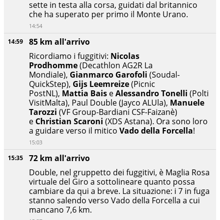
sette in testa alla corsa, guidati dal britannico
che ha superato per primo il Monte Urano.
14:54
85 km all'arrivo
14:59
Ricordiamo i fuggitivi:
Nicolas
Prodhomme
(Decathlon AG2R La
Mondiale),
Gianmarco Garofoli
(Soudal-
QuickStep),
Gijs Leemreize
(Picnic
PostNL),
Mattia Bais
e
Alessandro Tonelli
(Polti
VisitMalta), Paul Double (Jayco ALUla),
Manuele
Tarozzi
(VF Group-Bardiani CSF-Faizanè)
e
Christian Scaroni
(XDS Astana). Ora sono loro
a guidare verso il mitico
Vado della Forcella
!
15:03
72 km all'arrivo
15:35
Double, nel gruppetto dei fuggitivi, è Maglia Rosa
virtuale del Giro a sottolineare quanto possa
cambiare da qui a breve. La situazione: i 7 in fuga
stanno salendo verso Vado della Forcella a cui
mancano 7,6 km.