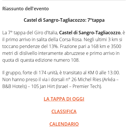
Giornalista professionista dal 2007, scrive per curiosità
personale e necessità: soprattutto di calcio, di sport e dei
Riassunto dell'evento
suoi protagonisti, concedendosi innocenti evasioni
nell'ambito della creazione di format. Un tempo ala
Castel di Sangro-Tagliacozzo: 7°tappa
destra, oggi si sente a suo agio nel ruolo di libero. Cura
una classifica riservata dei migliori 5 calciatori di sempre.
La 7° tappa del Giro d’Italia,
Castel di Sangro-Tagliacozzo
, è
il primo arrivo in salita della Corsa Rosa. Negli ultimi 3 km si
toccano pendenze del 13%. Frazione pari a 168 km e 3500
metri di dislivello interamente abruzzese e primo arrivo in
quota di questa edizione numero 108.
Il gruppo, forte di 174 unità, è transitato al KM 0 alle 13.00.
Non hanno preso il via i dorsali n° 26 Michel Ries (Arkéa –
B&B Hotels) – 105 Jan Hirt (Israel – Premier Tech).
LA TAPPA DI OGGI
CLASSIFICA
CALENDARIO