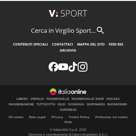
Cerca in Virgilio Sport...
CONTENUTI SPECIALI
CONTATTACI
MAPPA DEL SITO
FEED RSS
ARCHIVIO
LIBERO
VIRGILIO
PAGINEGIALLE
PAGINEGIALLE SHOP
PGCASA
PAGINEBIANCHE
TUTTOCITTÀ
DILEI
SIVIAGGIA
QUIFINANZA
BUONISSIMO
SUPEREVA
Chi siamo
Note Legali
Privacy
Cookie Policy
Preferenze sui cookie
Aiuto
© Italiaonline S.p.A. 2026
Direzione e coordinamento di Libero Acquisition S.á r.l.