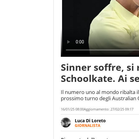
Sinner soffre, si
Schoolkate. Ai s
Il numero uno al mondo ribalta il
prossimo turno degli Australian
16/01/25 08:00
Aggiornamento:
27/02/25 09:17
Luca Di Loreto
GIORNALISTA
Giornalista pubblicista, appass
ineguagliabile. Ho capito che i