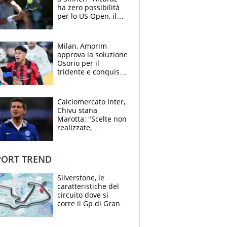
ha zero possibilità
per lo US Open, il
2026 forse è gà
finito per lui"
Milan, Amorim
approva la soluzione
Osorio per il
tridente e conquista
Jashari: la frecciata
dello svizzero all'ex
Allegri
Calciomercato Inter,
Chivu stana
Marotta: "Scelte non
realizzate,
dobbiamo
completare la
squadra"
ORT TREND
Silverstone, le
caratteristiche del
circuito dove si
corre il Gp di Gran
Bretagna del
Motomondiale