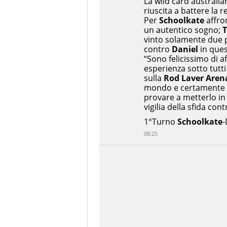
La wild card australi
riuscita a battere la 
Per
Schoolkate
affro
un autentico sogno;
T
vinto solamente due p
contro
Daniel
in ques
“Sono felicissimo di 
esperienza sotto tutt
sulla
Rod Laver Aren
mondo e certamente pr
provare a metterlo in d
vigilia della sfida con
1°Turno
Schoolkate
-
08:25