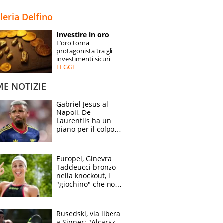
STORIE
lleria Delfino
SPECIALI
Investire in oro
L’oro torna
ESPERTI
protagonista tra gli
investimenti sicuri
LEGGI
CONTATTI
ME NOTIZIE
Gabriel Jesus al
Napoli, De
Laurentiis ha un
piano per il colpo
Champions: vendere
Lukaku, Lang e
Lucca
Europei, Ginevra
Taddeucci bronzo
nella knockout, il
"giochino" che non
le piace: "La Senna?
Oggi era pulita"
Rusedski, via libera
a Sinner: "Alcaraz