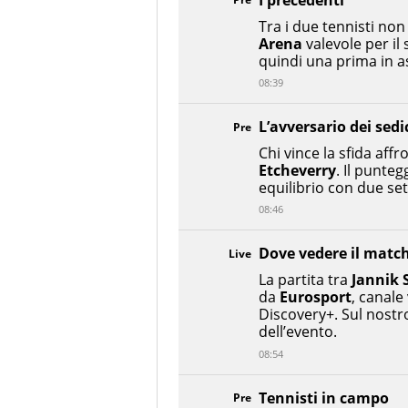
I precedenti
Tra i due tennisti non
Arena
valevole per il
quindi una prima in a
08:39
L’avversario dei sedi
Pre
Chi vince la sfida aff
Etcheverry
. Il punteg
equilibrio con due set 
08:46
Dove vedere il matc
Live
La partita tra
Jannik 
da
Eurosport
, canale
Discovery+. Sul nostro
dell’evento.
08:54
Tennisti in campo
Pre