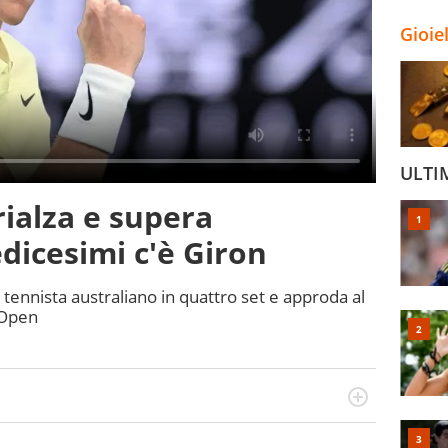
Gioie
ULTI
 rialza e supera
edicesimi c'è Giron
 tennista australiano in quattro set e approda al
 Open
ionato di sport ma calcio e tennis restano un capitolo
l calcio è una cosa seria quando ho pianto nel giorno in