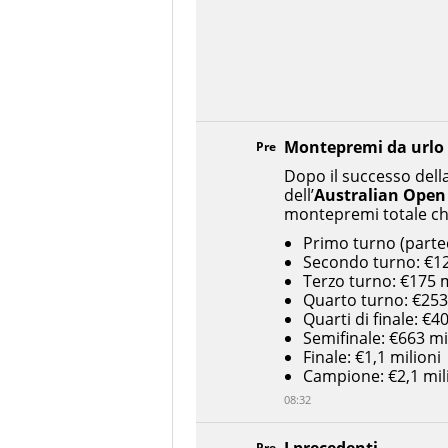
Montepremi da urlo
Pre
Dopo il successo della
dell’
Australian Open
montepremi totale c
Primo turno (partec
Secondo turno: €12
Terzo turno: €175 
Quarto turno: €253
Quarti di finale: €4
Semifinale: €663 mi
Finale: €1,1 milioni
Campione: €2,1 mil
08:32
Pre