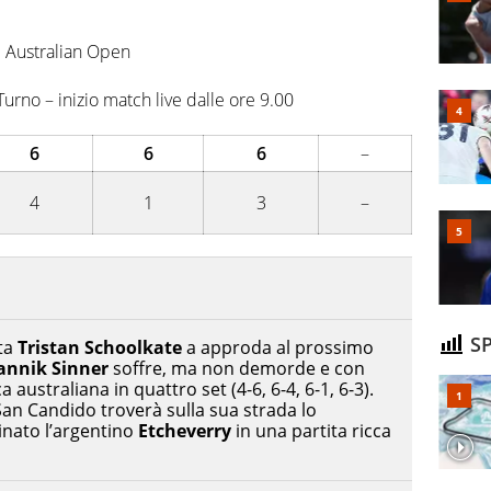
care. Ho scoperto che dopo Federer e Nadal il tennis ha
vanissimo italiano fulvo di 19 anni - era il 2020 -
Australian Open
lta in carriera
urno – inizio match live dalle ore 9.00
6
6
6
–
4
1
3
–
SP
ta
Tristan Schoolkate
a approda al prossimo
annik Sinner
soffre, ma non demorde e con
 australiana in quattro set (4-6, 6-4, 6-1, 6-3).
San Candido troverà sulla sua strada lo
inato l’argentino
Etcheverry
in una partita ricca