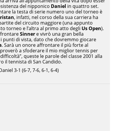
ana arriva all’appuntamento della vita dopo esser
resistenza del nipponico
Daniel
in quattro set.
ntare la testa di serie numero uno del torneo è
ristan
, infatti, nel corso della sua carriera ha
artite del circuito maggiore (una appunto
to torneo e l’altra al primo atto degli
Us Open
).
affrontare
Sinner
e vivrò una gran bella
i i punti di vista, dato che dovremmo giocare
a
. Sarà un onore affrontare il più forte al
overò a sfoderare il mio miglior tennis per
ifficoltà”, queste le parole del classe 2001 alla
tro il tennista di San Candido.
Daniel 3-1 (6-7, 7-6, 6-1, 6-4)