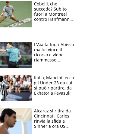
Cobolli, che
succede? Subito
fuori a Montreal
contro Hanfmann,
per Flavio è tutta
colpa della tosse
L'Aia fa fuori Abisso
ma lui vince il
ricorso e viene
riammesso:
continua momento
nero per gli arbitri
Italia, Mancini: ecco
gli Under 23 da cui
si può ripartire, da
Ekhator a Favasuli
Alcaraz si ritira da
Cincinnati, Carlos
rinvia la sfida a
Sinner e ora US
Open di nuovo a