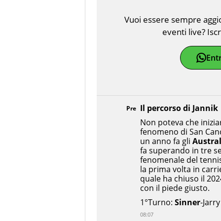
Vuoi essere sempre aggior
eventi live? Isc
Ent
Il percorso di Jannik
Pre
Non poteva che inizia
fenomeno di San Can
un anno fa gli
Austra
fa superando in tre se
fenomenale del tenni
la prima volta in carri
quale ha chiuso il 202
con il piede giusto.
1°Turno:
Sinner
-Jarry
08:07