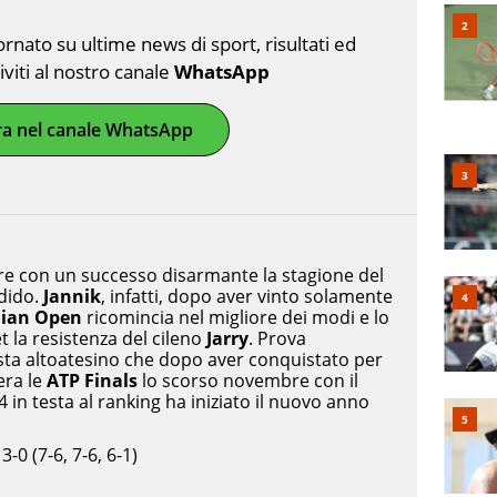
nato su ultime news di sport, risultati ed
riviti al nostro canale
WhatsApp
ra nel canale WhatsApp
re con un successo disarmante la stagione del
dido.
Jannik
, infatti, dopo aver vinto solamente
lian Open
ricomincia nel migliore dei modi e lo
t la resistenza del cileno
Jarry
. Prova
sta altoatesino che dopo aver conquistato per
era le
ATP Finals
lo scorso novembre con il
4 in testa al ranking ha iniziato il nuovo anno
 3-0 (7-6, 7-6, 6-1)