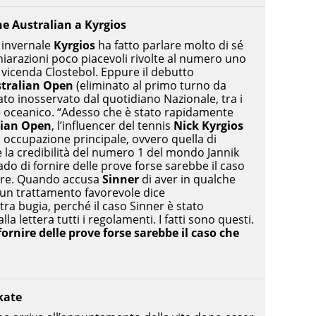
he Australian a Kyrgios
 invernale
Kyrgios
ha fatto parlare molto di sé
chiarazioni poco piacevoli rivolte al numero uno
 vicenda Clostebol. Eppure il debutto
tralian Open
(eliminato al primo turno da
ato inosservato dal quotidiano Nazionale, tra i
se oceanico. “Adesso che è stato rapidamente
lian Open
, l’influencer del tennis
Nick Kyrgios
a occupazione principale, ovvero quella di
e la credibilità del numero 1 del mondo Jannik
ado di fornire delle prove forse sarebbe il caso
pre. Quando accusa
Sinner
di aver in qualche
un trattamento favorevole dice
ra bugia, perché il caso Sinner è stato
a lettera tutti i regolamenti. I fatti sono questi.
fornire delle prove forse sarebbe il caso che
kate