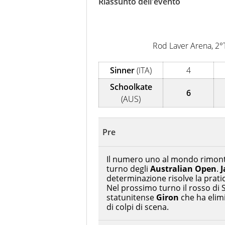
Riassunto dell'evento
cui Del Piero ha smesso di gio
vita ancora lunga quando un gio
esultava a Sofia per la prima vo
Rod Laver Arena, 2°T
Sinner
(ITA)
4
Schoolkate
6
(AUS)
Pre
Il numero uno al mondo rimon
turno degli
Australian Open
.
J
determinazione risolve la pratica
Nel prossimo turno il rosso di 
statunitense
Giron
che ha elim
di colpi di scena.