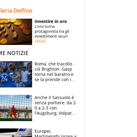
STORIE
lleria Delfino
SPECIALI
Investire in oro
L’oro torna
ESPERTI
protagonista tra gli
investimenti sicuri
LEGGI
CONTATTI
ME NOTIZIE
Roma, che tracollo
col Brighton: Gasp
torna nel baratro e
se la prende con i
suoi cambiando tutti
Anche il Sassuolo è
senza portiere: da 2-
0 a 2-3 con
l'Augsburg, Volpato
non basta, che
errori di Muric
Europei,
Martinenghi prova a