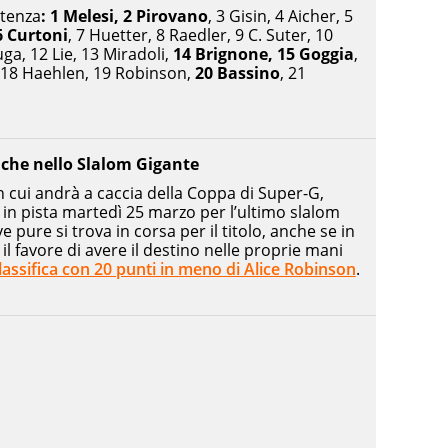
rtenza
: 1 Melesi, 2 Pirovano
, 3 Gisin, 4 Aicher, 5
6 Curtoni
, 7 Huetter, 8 Raedler, 9 C. Suter, 10
a, 12 Lie, 13 Miradoli,
14 Brignone, 15 Goggia
,
 18 Haehlen, 19 Robinson,
20 Bassino
, 21
nche nello Slalom Gigante
n cui andrà a caccia della Coppa di Super-G,
in pista martedì 25 marzo per l’ultimo slalom
e pure si trova in corsa per il titolo, anche se in
l favore di avere il destino nelle proprie mani
lassifica con 20 punti in meno di Alice Robinson
.