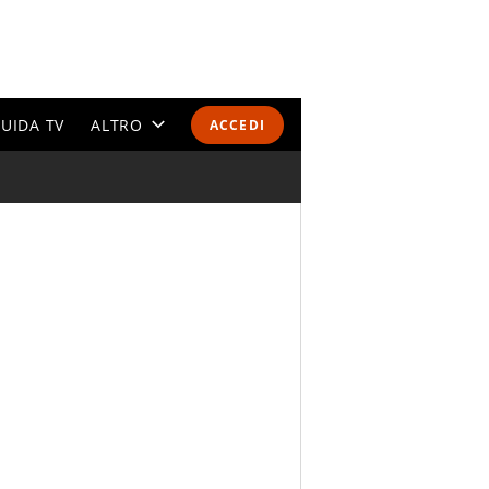
UIDA TV
ALTRO
ACCEDI
CALENDARI E CLASSIFICHE
ALTRI SPORT
MONDIALI 2026
OLIMPIADI
GOSSIP
LIFESTYLE