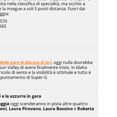
etta nella classifica di specialità, ma occhio a
la insegue a soli 5 punti distanza. Fuori dai
ggia:
 570
565
elle gare di discesa di ieri
, oggi nulla dovrebbe
 Sun Valley di avere finalmente inizio. In Idaho
icolo di vento e la visibilità è ottimale e tutto è
appuntamento di Super-G
i e le azzurre in gara
ggia
oggi scenderanno in pista altre quattro
toni
,
Laura Pirovano
,
Laura Bassino
e
Roberta