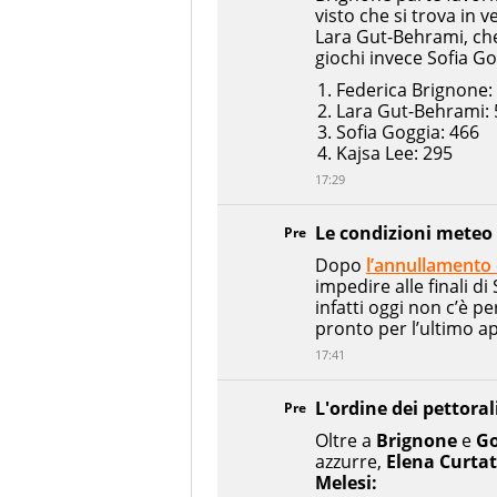
visto che si trova in v
Lara Gut-Behrami, che 
giochi invece Sofia Go
Federica Brignone:
Lara Gut-Behrami: 
Sofia Goggia: 466
Kajsa Lee: 295
17:29
Le condizioni meteo
Pre
Dopo
l’annullamento d
impedire alle finali di
infatti oggi non c’è per
pronto per l’ultimo 
17:41
L'ordine dei pettoral
Pre
Oltre a
Brignone
e
Go
azzurre,
Elena Curta
Melesi: