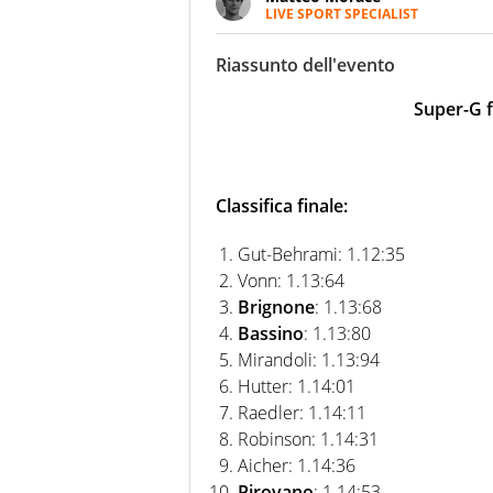
LIVE SPORT SPECIALIST
La multimedialità quale approc
focalizzando ogni attenzione su
Riassunto dell'evento
ma fatti
Super-G f
Classifica finale:
Gut-Behrami: 1.12:35
Vonn: 1.13:64
Brignone
: 1.13:68
Bassino
: 1.13:80
Mirandoli: 1.13:94
Hutter: 1.14:01
Raedler: 1.14:11
Robinson: 1.14:31
Aicher: 1.14:36
Pirovano
: 1.14:53