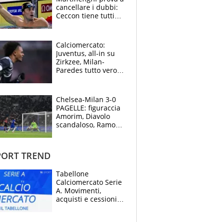
cancellare i dubbi:
Ceccon tiene tutti
col fiato sospeso.
Pellegrini punta su
Curtis
Calciomercato:
Juventus, all-in su
Zirkzee, Milan-
Paredes tutto vero,
Lukaku lascia il
Napoli
Chelsea-Milan 3-0
PAGELLE: figuraccia
Amorim, Diavolo
scandaloso, Ramos
già rimandato
ORT TREND
Tabellone
Calciomercato Serie
A. Movimenti,
acquisti e cessioni:
estate 2026-27