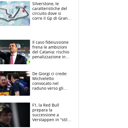
Silverstone, le
caratteristiche del
circuito dove si
corre il Gp di Gran
Bretagna del
Motomondiale
Il caso fideiussione
frena le ambizioni
del Catania: rischio
penalizzazione in
classifica, cosa
succede?
De Giorgi ci crede:
Michieletto
convocato nel
raduno verso gli
Europei. A sorpresa
torna Rychlicki
F1, la Red Bull
prepara la
successione a
Verstappen in “stile
Antonelli”. Colapinto