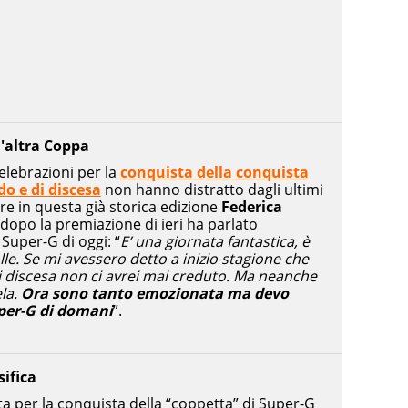
'altra Coppa
celebrazioni per la
conquista della conquista
o e di discesa
non hanno distratto dagli ultimi
re in questa già storica edizione
Federica
 dopo la premiazione di ieri ha parlato
Super-G di oggi: “
E’ una giornata fantastica, è
lle. Se mi avessero detto a inizio stagione che
di discesa non ci avrei mai creduto. Ma neanche
ela.
Ora sono tanto emozionata ma devo
per-G di domani
”.
sifica
ta per la conquista della “coppetta” di Super-G