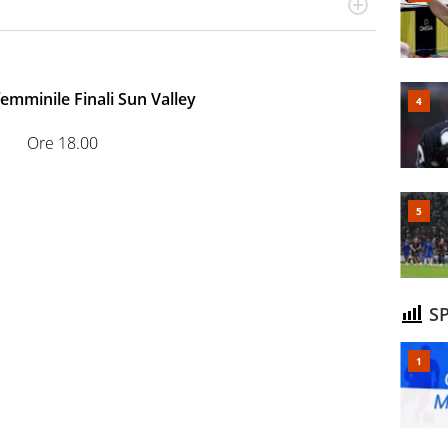
cio personale e professionale. Ama raccontare lo sport
l tempo reale: la verità della dirette non sono opinioni
emminile Finali Sun Valley
Ore 18.00
SP