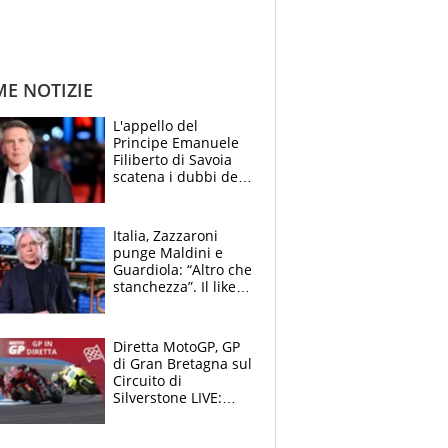
ME NOTIZIE
L'appello del
Principe Emanuele
Filiberto di Savoia
scatena i dubbi dei
tifosi: "E' una
trappola"
Italia, Zazzaroni
punge Maldini e
Guardiola: “Altro che
stanchezza”. Il like
di Mancini e le
polemiche sui social
Diretta MotoGP, GP
di Gran Bretagna sul
Circuito di
Silverstone LIVE:
Aprilia vuole
un'altra impresa,