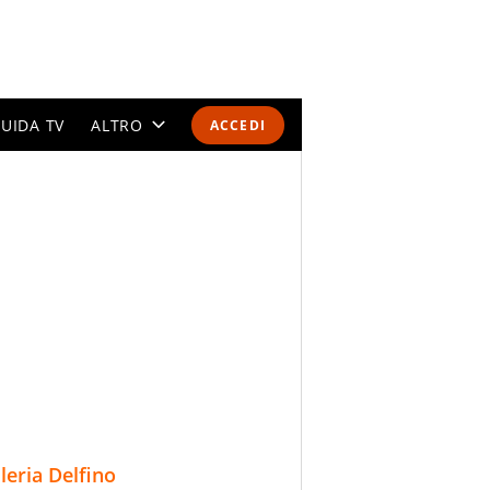
UIDA TV
ALTRO
ACCEDI
CALENDARI E CLASSIFICHE
ALTRI SPORT
MONDIALI 2026
OLIMPIADI
GOSSIP
LIFESTYLE
lleria Delfino