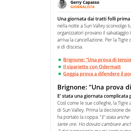
Gerry Capasso
GIORNALISTA
Per lui gli sport americani non 
innata di trovare la notizia do
Una giornata dai tratti folli prim
nella notte a Sun Valley sconvolge tut
organizzatori provano il salvataggio i
arriva la cancellazione. Per la Tigr
e di discesa.
Brignone: “Una prova di tensi
Il siparietto con Odermatt
Goggia prova a difendere il po
Brignone: “Una prova di
E’ stata una giornata complicata
Così come le sue colleghe, la Tigre 
di Sun Valley. Prima la decisione d
ha portato la coppa: “
E’ stata anche
tante ore. Ho dovuto cambiare anch
3 del pomeriggio ma mi sentivo megli