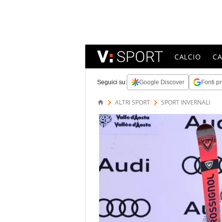
CALCIO
C
Seguici su:
Google Discover
Fonti pr
ALTRI SPORT
SPORT INVERNALI