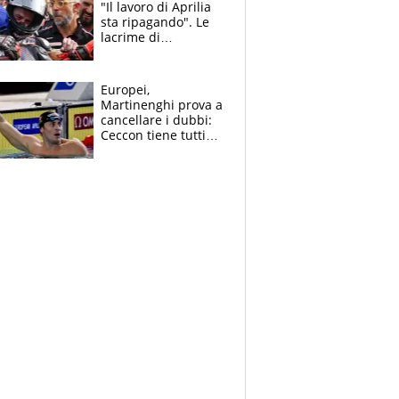
"Il lavoro di Aprilia
sta ripagando". Le
lacrime di
Bezzecchi: "Ho dato
tutto, spero di finire
la gara domani"
Europei,
Martinenghi prova a
cancellare i dubbi:
Ceccon tiene tutti
col fiato sospeso.
Pellegrini punta su
Curtis