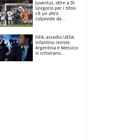
Ducati in affanno
Juventus, oltre a Di
Gregorio per i tifosi
c’è un altro
colpevole da
mandar via
FIFA, assedio UEFA:
Infantino resiste.
Argentina e Messico
si schierano,
CONCACAF spaccata