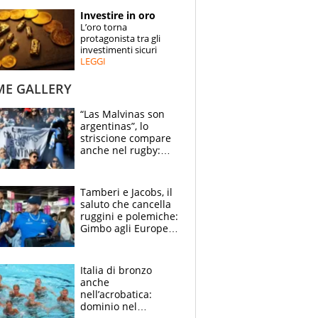
STORIE
Investire in oro
L’oro torna
SPECIALI
protagonista tra gli
investimenti sicuri
LEGGI
ESPERTI
ME GALLERY
CONTATTI
“Las Malvinas son
argentinas”, lo
striscione compare
anche nel rugby:
dopo Messi e
compagni ormai è
un caso
Tamberi e Jacobs, il
saluto che cancella
ruggini e polemiche:
Gimbo agli Europei
cerca un altro
miracolo
Italia di bronzo
anche
nell’acrobatica:
dominio nel