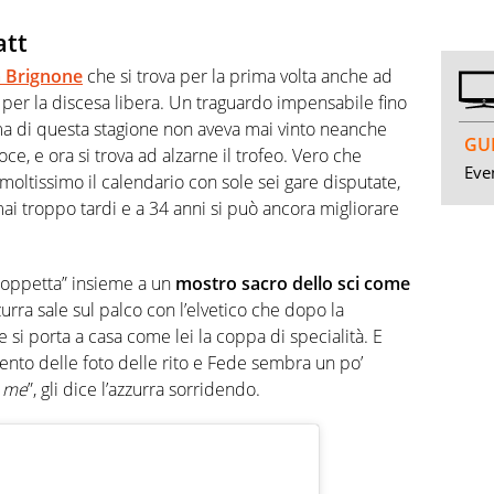
att
a Brignone
che si trova per la prima volta anche ad
tà per la discesa libera. Un traguardo impensabile fino
ima di questa stagione non aveva mai vinto neanche
GUI
ce, e ora si trova ad alzarne il trofeo. Vero che
Even
 moltissimo il calendario con sole sei gare disputate,
i troppo tardi e a 34 anni si può ancora migliorare
 “coppetta” insieme a un
mostro sacro dello sci come
zzurra sale sul palco con l’elvetico che dopo la
 si porta a casa come lei la coppa di specialità. E
nto delle foto delle rito e Fede sembra un po’
i me
”, gli dice l’azzurra sorridendo.