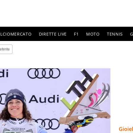
ALCIOMERCATO
DIRETTE LIVE
F1
MOTO
TENNIS
G
eferite
Gioie