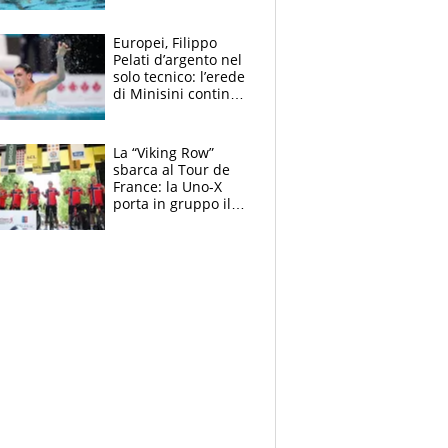
medagliere, ora
tocca a Ceccon, Curti
e compagni
Europei, Filippo
continuare
Pelati d’argento nel
solo tecnico: l’erede
di Minisini continua
a stupire, Los
Angeles è già nel
mirino
La “Viking Row”
sbarca al Tour de
France: la Uno-X
porta in gruppo il
rito della Norvegia
di Haaland e
compagni