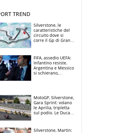
ORT TREND
Silverstone, le
caratteristiche del
circuito dove si
corre il Gp di Gran
Bretagna del
Motomondiale
FIFA, assedio UEFA:
Infantino resiste.
Argentina e Messico
si schierano,
CONCACAF spaccata
MotoGP, Silverstone,
Gara Sprint: volano
le Aprilia, tripletta
sul podio. Le Ducati
crollano
Silverstone, Martin: