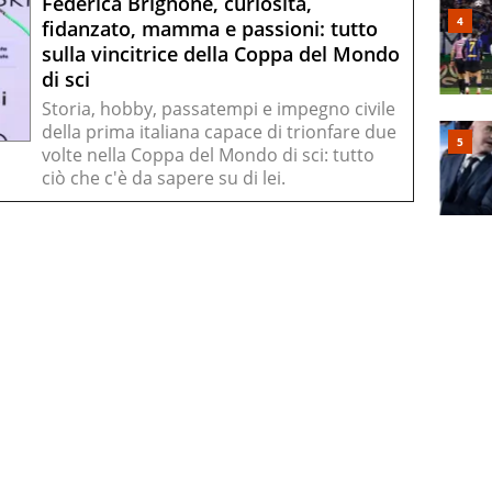
Federica Brignone, curiosità,
fidanzato, mamma e passioni: tutto
sulla vincitrice della Coppa del Mondo
di sci
Storia, hobby, passatempi e impegno civile
della prima italiana capace di trionfare due
volte nella Coppa del Mondo di sci: tutto
ciò che c'è da sapere su di lei.