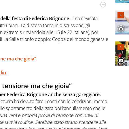
hanno segreti: basket, football, baseball e la capacità
ve altri non vedono granché
a della festa di Federica Brignone
. Una nevicata
ti i piani. La discesa torna in discussione, gli
n extremis rinviandola alle 15 (le 22 italiane), poi
e di La Salle trionfo doppio: Coppa del mondo generale
one ma che gioia”
dio
 tensione ma che gioia”
 per Federica Brignone anche senza gareggiare.
azzurra ha dovuto fare i conti con le condizioni meteo
ello spostamento della gara poi l’annullamento che le
 una vera e propria prova di tensione con rinvii di
e la mia routine. Sarebbe stato strano scendere alle
o rispetto a ieri, ero sicura di potermi giocare. Una