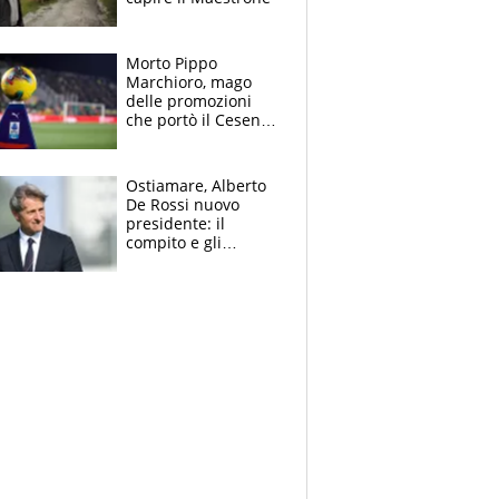
Morto Pippo
Marchioro, mago
delle promozioni
che portò il Cesena
in Europa e scoprì
per primo la classe
di Baresi
Ostiamare, Alberto
De Rossi nuovo
presidente: il
compito e gli
obiettivi ricevuti dal
figlio Daniele