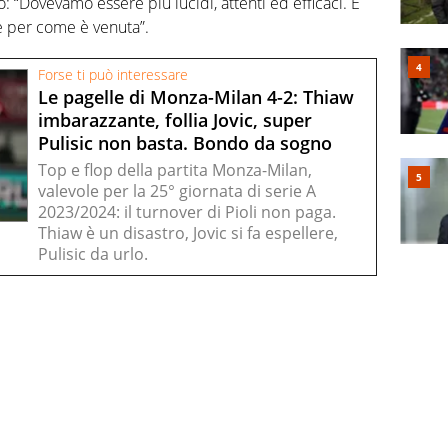
: “Dovevamo essere piu lucidi, attenti ed efficaci. È
e per come è venuta”.
Forse ti può interessare
Le pagelle di Monza-Milan 4-2: Thiaw
imbarazzante, follia Jovic, super
Pulisic non basta. Bondo da sogno
Top e flop della partita Monza-Milan,
valevole per la 25° giornata di serie A
2023/2024: il turnover di Pioli non paga.
Thiaw è un disastro, Jovic si fa espellere,
Pulisic da urlo.