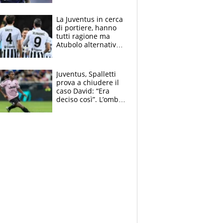
Antognoni ‘rovina la
festa’ a Commisso
La Juventus in cerca
di portiere, hanno
tutti ragione ma
Atubolo alternativa
a Vicario non regge
e la soluzione
rimane Milinkovic-
Juventus, Spalletti
Savic
prova a chiudere il
caso David: “Era
deciso così”. L’ombra
di Zirkzee e la
sentenza dei tifosi