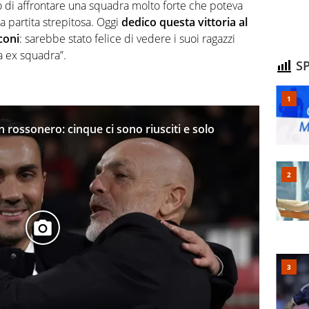
 di affrontare una squadra molto forte che poteva
a partita strepitosa. Oggi
dedico questa vittoria al
coni
: sarebbe stato felice di vedere i suoi ragazzi
a ex squadra”.
SP
 in rossonero: cinque ci sono riusciti e solo