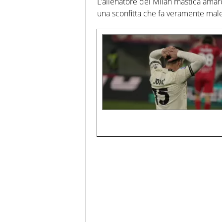
L’allenatore del Milan mastica amaro
una sconfitta che fa veramente mal