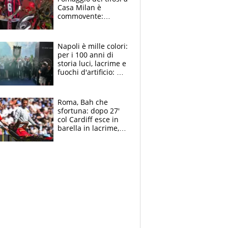
Casa Milan è
commovente:
maglie, bandiere,
sciarpe, lacrime e
bigliettini
Napoli è mille colori:
per i 100 anni di
storia luci, lacrime e
fuochi d'artificio: De
Laurentiis salta al
coro anti-Juve
Roma, Bah che
sfortuna: dopo 27'
col Cardiff esce in
barella in lacrime,
Dybala rigore da
schiaffi, i giallorossi
prendono 3 gol in
45'