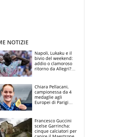
ME NOTIZIE
Napoli, Lukaku e il
bivio del weekend:
addio o clamoroso
ritorno da Allegri?
Gli scenari
Chiara Pellacani,
campionessa da 4
medaglie agli
Europei di Parigi
2026: papà
Giampaolo
giornalista, mamma
Francesco Guccini
Francesca
scelse Garrincha:
Insegnante e il
cinque calciatori per
fratello calciatore
capire il Maestrone