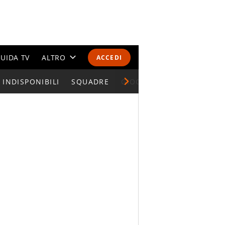
UIDA TV
ALTRO
ACCEDI
INDISPONIBILI
CALENDARI E CLASSIFICHE
SQUADRE
GIOCATORI SERIE A
ALTRI SPORT
MONDIALI 2026
OLIMPIADI
GOSSIP
LIFESTYLE