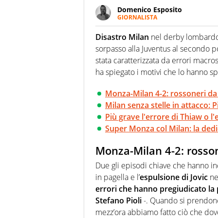
Domenico Esposito
GIORNALISTA
Da vent’anni in campo e sul cam
Passione smisurata per il calcio
Disastro Milan
nel derby lombardo 
guai a dirgli di no
sorpasso alla Juventus al secondo po
stata caratterizzata da errori macros
ha spiegato i motivi che lo hanno sp
Monza-Milan 4-2: rossoneri da in
Milan senza stelle in attacco: P
Più grave l'errore di Thiaw o l'
Super Monza col Milan: la dedi
Monza-Milan 4-2: rossone
Due gli episodi chiave che hanno ind
in pagella e l’
espulsione di Jovic
ne
errori che hanno pregiudicato la 
Stefano Pioli
-. Quando si prendono
mezz’ora abbiamo fatto ciò che do