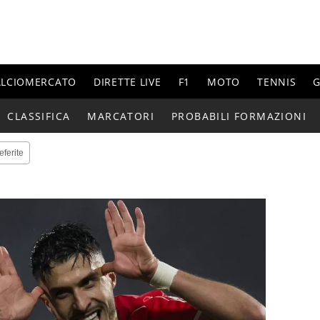
ALCIOMERCATO
DIRETTE LIVE
F1
MOTO
TENNIS
G
CLASSIFICA
MARCATORI
PROBABILI FORMAZIONI
eferite