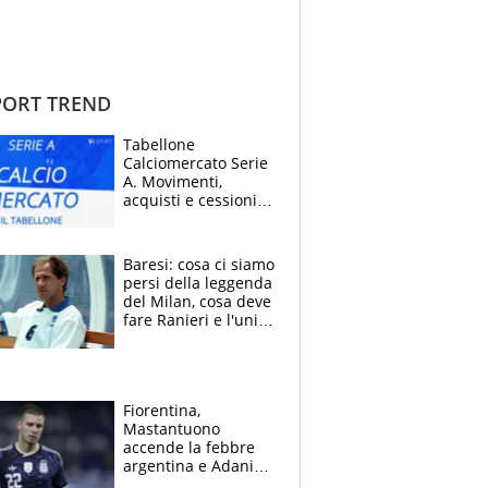
ORT TREND
Tabellone
Calciomercato Serie
A. Movimenti,
acquisti e cessioni:
estate 2026-27
Baresi: cosa ci siamo
persi della leggenda
del Milan, cosa deve
fare Ranieri e l'unico
neo di una carriera
immacolata
Fiorentina,
Mastantuono
accende la febbre
argentina e Adani
impazzisce. Ma