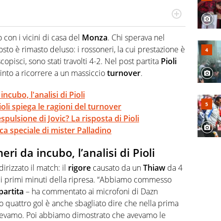
po per vivere ogni evento in tutte le sue sfaccettature.
 e per la sfera di cuoio. Il pallone è una cosa serissima,
con i vicini di casa del
Monza
. Chi sperava nel
sto è rimasto deluso: i rossoneri, la cui prestazione è
copisci, sono stati travolti 4-2. Nel post partita
Pioli
into a ricorrere a un massiccio
turnover
.
cubo, l'analisi di Pioli
ioli spiega le ragioni del turnover
espulsione di Jovic? La risposta di Pioli
ca speciale di mister Palladino
ri da incubo, l’analisi di Pioli
irizzato il match: il
rigore
causato da un
Thiaw
da 4
i primi minuti della ripresa. “Abbiamo commesso
partita
– ha commentato ai microfoni di Dazn
 quattro gol è anche sbagliato dire che nella prima
vevamo. Poi abbiamo dimostrato che avevamo le