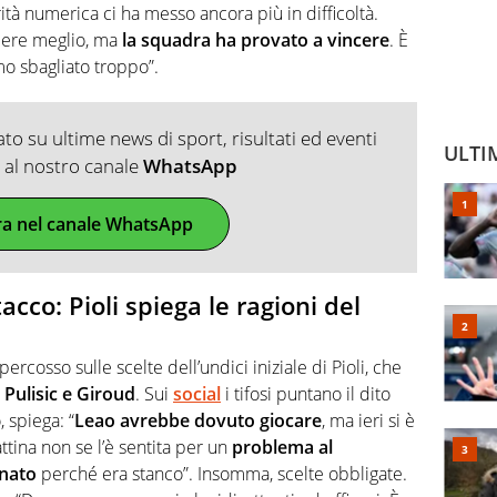
rità numerica ci ha messo ancora più in difficoltà.
dere meglio, ma
la squadra ha provato a vincere
. È
mo sbagliato troppo”.
o su ultime news di sport, risultati ed eventi
ULTI
ti al nostro canale
WhatsApp
ra nel canale WhatsApp
acco: Pioli spiega le ragioni del
ipercosso sulle scelte dell’undici iniziale di Pioli, che
 Pulisic e Giroud
. Sui
social
i tifosi puntano il dito
, spiega: “
Leao avrebbe dovuto giocare
, ma ieri si è
ttina non se l’è sentita per un
problema al
enato
perché era stanco”. Insomma, scelte obbligate.