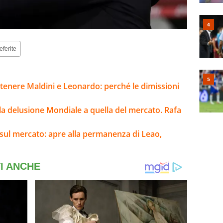
eferite
attenere Maldini e Leonardo: perché le dimissioni
alla delusione Mondiale a quella del mercato. Rafa
sul mercato: apre alla permanenza di Leao,