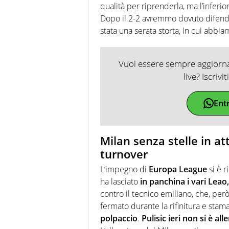
qualità per riprenderla, ma l’inferio
Dopo il 2-2 avremmo dovuto difen
stata una serata storta, in cui abbia
Vuoi essere sempre aggiornat
live? Iscrivi
Ent
Milan senza stelle in att
turnover
L’impegno di
Europa League
si è r
ha lasciato
in panchina i vari Leao,
contro il tecnico emiliano, che, però
fermato durante la rifinitura e stama
polpaccio
.
Pulisic ieri non si è all