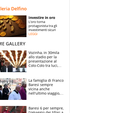
STORIE
lleria Delfino
SPECIALI
Investire in oro
L’oro torna
ESPERTI
protagonista tra gli
investimenti sicuri
LEGGI
CONTATTI
ME GALLERY
Vozinha, in 30mila
allo stadio per la
presentazione al
Colo-Colo tra luci,
spettacolo, elicotteri
e paracadutisti
La famiglia di Franco
Baresi sempre
vicina anche
nell'ultimo viaggio,
la moglie Maura, i
figli e i suoi cari
circondati
Baresi 6 per sempre,
dall'affetto dei tifosi
l'omaggio dei tifosi a