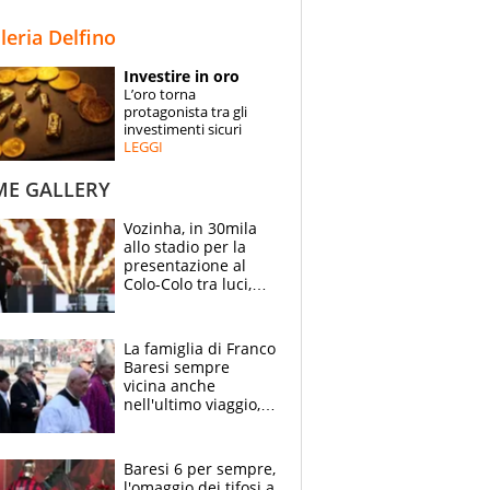
STORIE
lleria Delfino
SPECIALI
Investire in oro
L’oro torna
ESPERTI
protagonista tra gli
investimenti sicuri
LEGGI
CONTATTI
ME GALLERY
Vozinha, in 30mila
allo stadio per la
presentazione al
Colo-Colo tra luci,
spettacolo, elicotteri
e paracadutisti
La famiglia di Franco
Baresi sempre
vicina anche
nell'ultimo viaggio,
la moglie Maura, i
figli e i suoi cari
circondati
Baresi 6 per sempre,
dall'affetto dei tifosi
l'omaggio dei tifosi a