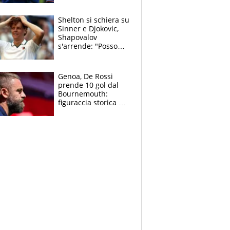
3 anni
Shelton si schiera su
Sinner e Djokovic,
Shapovalov
s'arrende: "Posso
battere tutti tranne
Jannik e Alcaraz"
Genoa, De Rossi
prende 10 gol dal
Bournemouth:
figuraccia storica ed
è allarme per il
mercato di Lopez