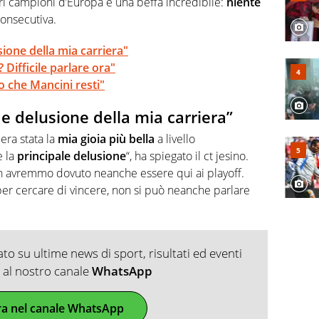
ri campioni d’Europa è una beffa incredibile:
niente
onsecutiva.
sione della mia carriera"
 Difficile parlare ora"
ro che Mancini resti"
de delusione della mia carriera”
 era stata la
mia gioia più bella
a livello
e la
principale delusione
“, ha spiegato il ct jesino.
on avremmo dovuto neanche essere qui ai playoff.
o per cercare di vincere, non si può neanche parlare
o su ultime news di sport, risultati ed eventi
ti al nostro canale
WhatsApp
ra nel canale WhatsApp