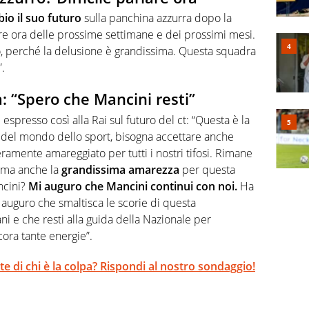
bio il suo futuro
sulla panchina azzurra dopo la
are ora delle prossime settimane e dei prossimi mesi.
o, perché la delusione è grandissima. Questa squadra
.
a: “Spero che Mancini resti”
 espresso così alla Rai sul futuro del ct: “Questa è la
e del mondo dello sport, bisogna accettare anche
eramente amareggiato per tutti i nostri tifosi. Rimane
, ma anche la
grandissima amarezza
per questa
ncini?
Mi auguro che Mancini continui con noi.
Ha
 auguro che smaltisca le scorie di questa
iani e che resti alla guida della Nazionale per
cora tante energie”.
 te di chi è la colpa? Rispondi al nostro sondaggio!