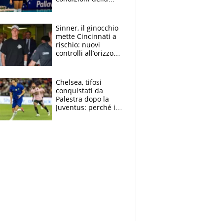
palleggiatrice per gli
Europei
Sinner, il ginocchio
mette Cincinnati a
rischio: nuovi
controlli all’orizzonte
e il possibile
sacrificio per lo US
Open
Chelsea, tifosi
conquistati da
Palestra dopo la
Juventus: perché i
fan dei Blues sono
pazzi dell’azzurro