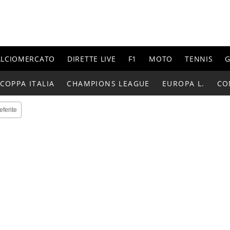
ALCIOMERCATO
DIRETTE LIVE
F1
MOTO
TENNIS
G
COPPA ITALIA
CHAMPIONS LEAGUE
EUROPA L.
CO
eferite