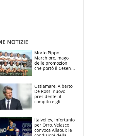
ME NOTIZIE
Morto Pippo
Marchioro, mago
delle promozioni
che portò il Cesena
in Europa e scoprì
per primo la classe
di Baresi
Ostiamare, Alberto
De Rossi nuovo
presidente: il
compito e gli
obiettivi ricevuti dal
figlio Daniele
Italvolley, infortunio
per Orro, Velasco
convoca Allaoui: le
condizioni della