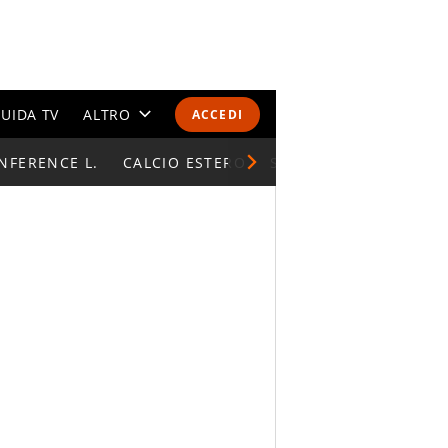
UIDA TV
ALTRO
ACCEDI
NFERENCE L.
CALENDARI E CLASSIFICHE
CALCIO ESTERO
SUPERCOPPA ITALIAN
ALTRI SPORT
MONDIALI 2026
OLIMPIADI
GOSSIP
LIFESTYLE