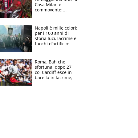
Casa Milan è
commovente:
maglie, bandiere,
sciarpe, lacrime e
bigliettini
Napoli è mille colori:
per i 100 anni di
storia luci, lacrime e
fuochi d'artificio: De
Laurentiis salta al
coro anti-Juve
Roma, Bah che
sfortuna: dopo 27'
col Cardiff esce in
barella in lacrime,
Dybala rigore da
schiaffi, i giallorossi
prendono 3 gol in
45'