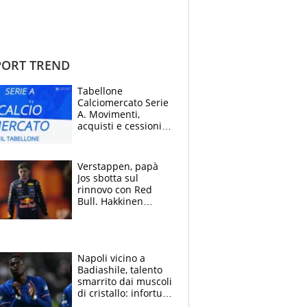
ORT TREND
Tabellone
Calciomercato Serie
A. Movimenti,
acquisti e cessioni:
estate 2026-27
Verstappen, papà
Jos sbotta sul
rinnovo con Red
Bull. Hakkinen
avverte McLaren:
“Prendere Max
sarebbe un rischio”
Napoli vicino a
Badiashile, talento
smarrito dai muscoli
di cristallo: infortuni
a raffica negli ultimi