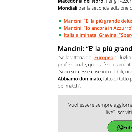
Macedonia del Nord.
Per gli Azzur
Mondiali
per la seconda edizione c
Mancini: "E' la più grande delu
Mancini: "Io ancora in Azzurro?
Italia eliminata, Gravina: "Spe
Mancini: “E’ la più gran
“Se la vittoria dell’
Europeo
di luglio
professionale, questa è sicurament
“Sono successe cose incredibili, n
Abbiamo dominato
, fatto di tutt
del match”.
Vuoi essere sempre aggiornat
live? Iscrivi
Ent