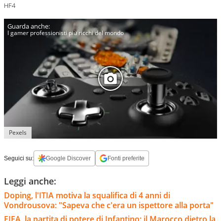
HF4
I gamer professionisti più ricchi del mondo
Pexels
Seguici su:
Google Discover
Fonti preferite
Leggi anche:
Doping, l'ITIA motiva la squalifica di 4 anni di
Vondrousova: "Sapeva che c'era un ispettore alla porta"
FIFA, la partita di potere di Infantino: il Marocco dietro la