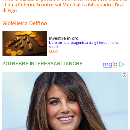
sfida a Ceferin. Scontro sul Mondiale a 64 squadre, l’ira
di Figo
Gioielleria Delfino
Investire in oro
L’oro torna protagonista tra gli investimenti
sicuri
LEGGI