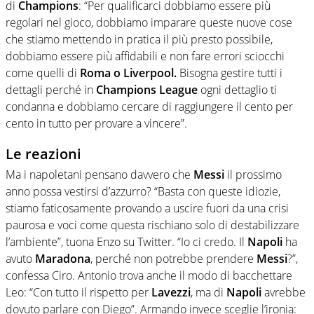
di
Champions
: “Per qualificarci dobbiamo essere più
regolari nel gioco, dobbiamo imparare queste nuove cose
che stiamo mettendo in pratica il più presto possibile,
dobbiamo essere più affidabili e non fare errori sciocchi
come quelli di
Roma o Liverpool.
Bisogna gestire tutti i
dettagli perché in
Champions League
ogni dettaglio ti
condanna e dobbiamo cercare di raggiungere il cento per
cento in tutto per provare a vincere”.
Le reazioni
Ma i napoletani pensano davvero che
Messi
il prossimo
anno possa vestirsi d’azzurro? “Basta con queste idiozie,
stiamo faticosamente provando a uscire fuori da una crisi
paurosa e voci come questa rischiano solo di destabilizzare
l’ambiente”, tuona Enzo su Twitter. “Io ci credo. Il
Napoli
ha
avuto
Maradona
, perché non potrebbe prendere
Messi
?”,
confessa Ciro. Antonio trova anche il modo di bacchettare
Leo: “Con tutto il rispetto per
Lavezzi
, ma di
Napoli
avrebbe
dovuto parlare con Diego”. Armando invece sceglie l’ironia: