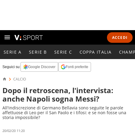
ACCEDI
SERIE A
SERIE B
SERIE C
COPPA ITALIA
CHAMP
Seguici su:
Google Discover
Fonti preferite
CALCIO
Dopo il retroscena, l'intervista:
anche Napoli sogna Messi?
All'indiscrezione di Germano Bellavia sono seguite le parole
affettuose di Leo per il San Paolo e i tifosi: e se non fosse una
storia impossibile?
20/02/20 11:20