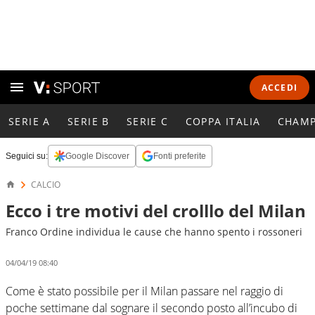
ACCEDI
SERIE A
SERIE B
SERIE C
COPPA ITALIA
CHAMP
Seguici su:
Google Discover
Fonti preferite
CALCIO
Ecco i tre motivi del crolllo del Milan
Franco Ordine individua le cause che hanno spento i rossoneri
04/04/19 08:40
Come è stato possibile per il Milan passare nel raggio di
poche settimane dal sognare il secondo posto all’incubo di