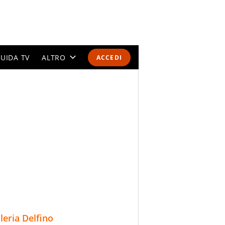
UIDA TV
ALTRO
ACCEDI
CALENDARI E CLASSIFICHE
ALTRI SPORT
MONDIALI 2026
OLIMPIADI
GOSSIP
LIFESTYLE
lleria Delfino