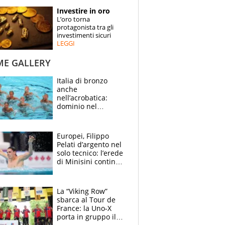
STORIE
Investire in oro
L’oro torna
SPECIALI
protagonista tra gli
investimenti sicuri
LEGGI
ESPERTI
ME GALLERY
CONTATTI
Italia di bronzo
anche
nell’acrobatica:
dominio nel
medagliere, ora
tocca a Ceccon, Curti
e compagni
Europei, Filippo
continuare
Pelati d’argento nel
solo tecnico: l’erede
di Minisini continua
a stupire, Los
Angeles è già nel
mirino
La “Viking Row”
sbarca al Tour de
France: la Uno-X
porta in gruppo il