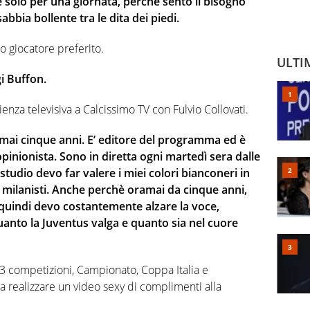
e solo per una giornata, perché sento il bisogno
sabbia bollente tra le dita dei piedi.
uo giocatore preferito.
ULTI
gi Buffon.
enza televisiva a Calcissimo TV con Fulvio Collovati.
rmai cinque anni. E’ editore del programma ed è
inionista. Sono in diretta ogni martedì sera dalle
 studio devo far valere i miei colori bianconeri in
 e milanisti. Anche perchè oramai da cinque anni,
 quindi devo costantemente alzare la voce,
uanto la Juventus valga e quanto sia nel cuore
e 3 competizioni, Campionato, Coppa Italia e
a realizzare un video sexy di complimenti alla