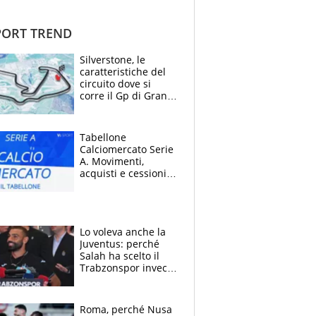
ORT TREND
Silverstone, le
caratteristiche del
circuito dove si
corre il Gp di Gran
Bretagna del
Motomondiale
Tabellone
Calciomercato Serie
A. Movimenti,
acquisti e cessioni:
estate 2026-27
Lo voleva anche la
Juventus: perché
Salah ha scelto il
Trabzonspor invece
di un top club
Roma, perché Nusa