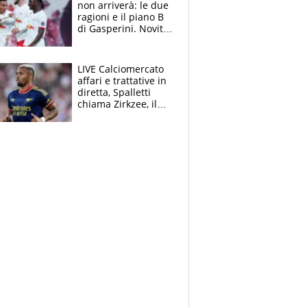
non arriverà: le due
ragioni e il piano B
di Gasperini. Novità
su Pellegrini e
Cacciamani
LIVE Calciomercato
affari e trattative in
diretta, Spalletti
chiama Zirkzee, il
Milan valuta il
ritorno di Brahim
Diaz