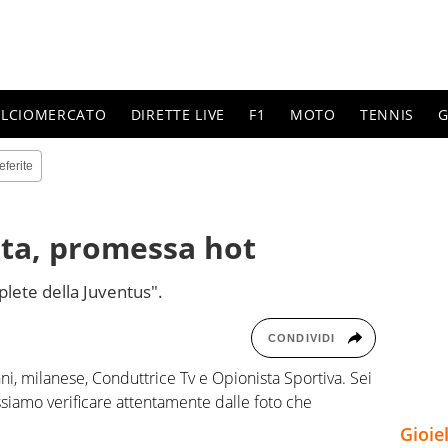
ALCIOMERCATO
DIRETTE LIVE
F1
MOTO
TENNIS
G
eferite
ta, promessa hot
iplete della Juventus".
CONDIVIDI
i, milanese, Conduttrice Tv e Opionista Sportiva. Sei
ssiamo verificare attentamente dalle foto che
Gioie