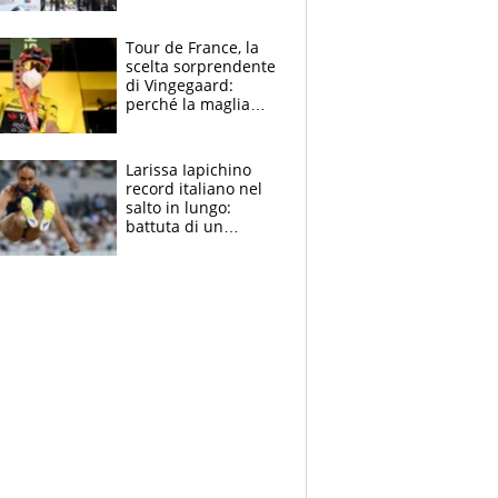
rito della Norvegia
di Haaland e
compagni
Tour de France, la
scelta sorprendente
di Vingegaard:
perché la maglia
gialla indossa la
mascherina, il
rischio da evitare
Larissa Iapichino
record italiano nel
salto in lungo:
battuta di un
centimetro mamma
Fiona May