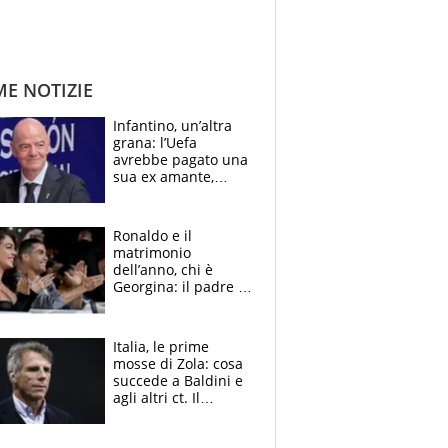
ME NOTIZIE
Infantino, un’altra
grana: l’Uefa
avrebbe pagato una
sua ex amante,
scoppia lo scandalo
Ronaldo e il
matrimonio
dell’anno, chi è
Georgina: il padre in
galera, l’incontro da
Gucci e il boom
social
Italia, le prime
mosse di Zola: cosa
succede a Baldini e
agli altri ct. Il
Borussia tenta un
altro sgarbo agli