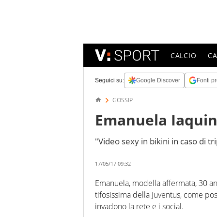
CALCIO
C
Seguici su:
Google Discover
Fonti pr
GOSSIP
Emanuela Iaquin
"Video sexy in bikini in caso di tr
17/05/17 09:32
Emanuela, modella affermata, 30 ann
tifosissima della Juventus, come po
invadono la rete e i social.