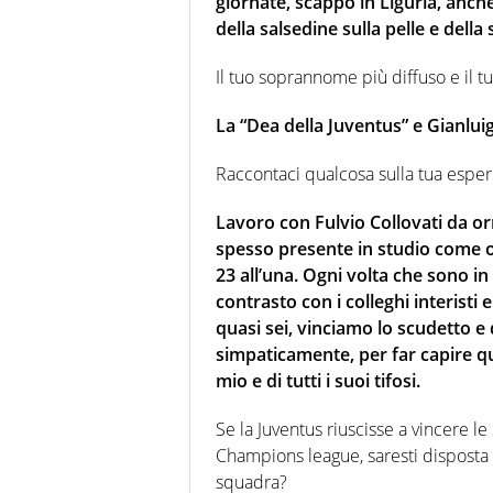
giornate, scappo in Liguria, anch
della salsedine sulla pelle e della 
Il tuo soprannome più diffuso e il t
La “Dea della Juventus” e Gianlui
Raccontaci qualcosa sulla tua esperi
Lavoro con Fulvio Collovati da o
spesso presente in studio come op
23 all’una. Ogni volta che sono in
contrasto con i colleghi interisti
quasi sei, vinciamo lo scudetto e
simpaticamente, per far capire q
mio e di tutti i suoi tifosi.
Se la Juventus riuscisse a vincere l
Champions league, saresti disposta 
squadra?