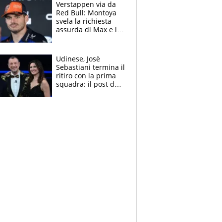
azzurri
Verstappen via da
Red Bull: Montoya
svela la richiesta
assurda di Max e lo
avverte: “Sicuro
Mercedes e
McLaren siano
Udinese, Josè
meglio?”
Sebastiani termina il
ritiro con la prima
squadra: il post del
figlio di Amadeus e
Sanremo sullo
sfondo