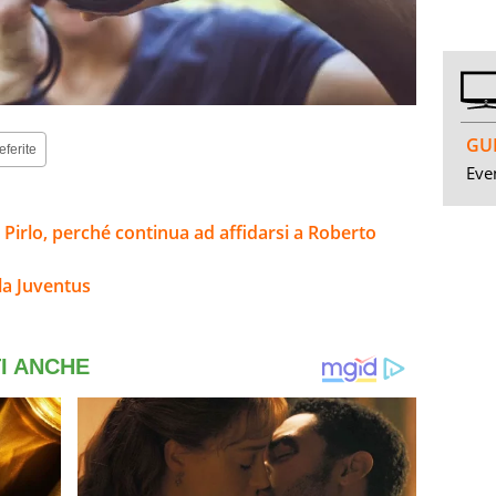
GUI
eferite
Even
 Pirlo, perché continua ad affidarsi a Roberto
la Juventus