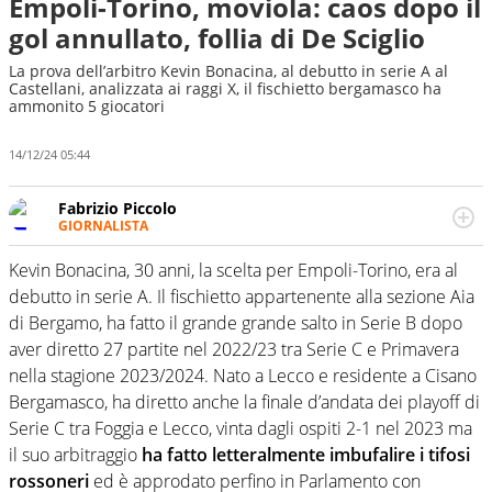
Empoli-Torino, moviola: caos dopo il
gol annullato, follia di De Sciglio
La prova dell’arbitro Kevin Bonacina, al debutto in serie A al
Castellani, analizzata ai raggi X, il fischietto bergamasco ha
ammonito 5 giocatori
14/12/24 05:44
Fabrizio Piccolo
GIORNALISTA
Nella sua carriera ha seguito numerose manifestazioni
sportive e collaborato con agenzie e testate. Esperienza,
Kevin Bonacina, 30 anni, la scelta per Empoli-Torino, era al
competenza, conoscenza e memoria storica. Si occupa
debutto in serie A. Il fischietto appartenente alla sezione Aia
prevalentemente di calcio
di Bergamo, ha fatto il grande grande salto in Serie B dopo
aver diretto 27 partite nel 2022/23 tra Serie C e Primavera
nella stagione 2023/2024. Nato a Lecco e residente a Cisano
Bergamasco, ha diretto anche la finale d’andata dei playoff di
Serie C tra Foggia e Lecco, vinta dagli ospiti 2-1 nel 2023 ma
il suo arbitraggio
ha fatto letteralmente imbufalire i tifosi
rossoneri
ed è approdato perfino in Parlamento con