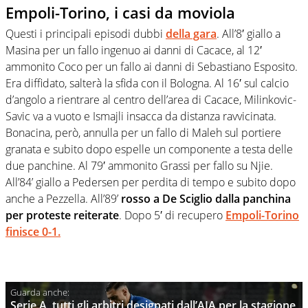
Empoli-Torino, i casi da moviola
Questi i principali episodi dubbi
della gara
. All’8′ giallo a
Masina per un fallo ingenuo ai danni di Cacace, al 12′
ammonito Coco per un fallo ai danni di Sebastiano Esposito.
Era diffidato, salterà la sfida con il Bologna. Al 16′ sul calcio
d’angolo a rientrare al centro dell’area di Cacace, Milinkovic-
Savic va a vuoto e Ismajli insacca da distanza ravvicinata.
Bonacina, però, annulla per un fallo di Maleh sul portiere
granata e subito dopo espelle un componente a testa delle
due panchine. Al 79′ ammonito Grassi per fallo su Njie.
All’84’ giallo a Pedersen per perdita di tempo e subito dopo
anche a Pezzella. All’89’
rosso a De Sciglio dalla panchina
per proteste reiterate
. Dopo 5′ di recupero
Empoli-Torino
finisce 0-1.
Serie A, tutti gli arbitri designati dall’AIA per la stagione