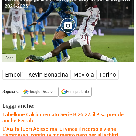
2024-2025
Ansa
Empoli
Kevin Bonacina
Moviola
Torino
Seguici su:
Google Discover
Fonti preferite
Leggi anche:
Tabellone Calciomercato Serie B 26-27: il Pisa prende
anche Ferrah
L'Aia fa fuori Abisso ma lui vince il ricorso e viene
riammesso: continua momento nero per gli arbitri