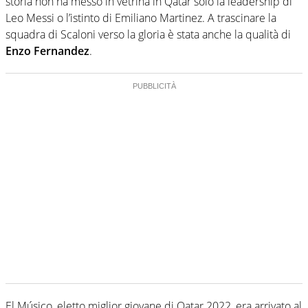
storia non ha messo in vetrina in Qatar solo la leadership di
Leo Messi o l’istinto di Emiliano Martinez. A trascinare la
squadra di Scaloni verso la gloria è stata anche la qualità di
Enzo Fernandez
.
El Músico, eletto miglior giovane di Qatar 2022, era arrivato al