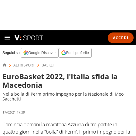
ACCEDI
Seguici su:
Google Discover
Fonti preferite
ALTRI SPORT
BASKET
EuroBasket 2022, l'Italia sfida la
Macedonia
Nella bolla di Perm primo impegno per la Nazionale di Meo
Sacchetti
17/02/21 17:39
Comincia domani la maratona Azzurra di tre partite in
quattro giorni nella “bolla” di Perm’. Il primo impegno per la