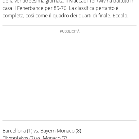
della ventitreesima giornata, il Maccabi Tel Aviv ha battuto in
casa il Fenerbahce per 85-76. La classifica pertanto è
completa, così come il quadro dei quarti di finale. Eccolo.
Barcellona (1) vs. Bayern Monaco (8)
Olympiakos (2) vs. Monaco (7)