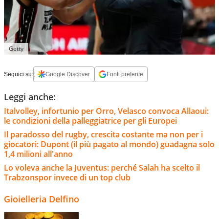
Getty
Seguici su:
Google Discover
Fonti preferite
Leggi anche:
Italvolley, infortunio per Orro, Velasco convoca Allaoui:
le condizioni della palleggiatrice per gli Europei
Il paradosso del rugby, crescita costante ma non per i
giocatori: Dupont (il più pagato al mondo) guadagna solo
1,4 milioni all'anno
Lo voleva anche la Juventus: perché Salah ha scelto il
Trabzonspor invece di un top club
Gioielleria Delfino