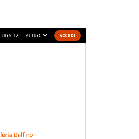
UIDA TV
ALTRO
ACCEDI
CALENDARI E CLASSIFICHE
ALTRI SPORT
MONDIALI 2026
OLIMPIADI
GOSSIP
LIFESTYLE
lleria Delfino