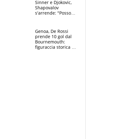
Sinner e Djokovic,
Shapovalov
s'arrende: "Posso
battere tutti tranne
Jannik e Alcaraz"
Genoa, De Rossi
prende 10 gol dal
Bournemouth:
figuraccia storica ed
è allarme per il
mercato di Lopez