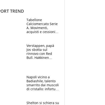
ORT TREND
Tabellone
Calciomercato Serie
A. Movimenti,
acquisti e cessioni:
estate 2026-27
Verstappen, papà
Jos sbotta sul
rinnovo con Red
Bull. Hakkinen
avverte McLaren:
“Prendere Max
sarebbe un rischio”
Napoli vicino a
Badiashile, talento
smarrito dai muscoli
di cristallo: infortuni
a raffica negli ultimi
3 anni
Shelton si schiera su