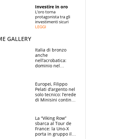
STORIE
Investire in oro
L’oro torna
SPECIALI
protagonista tra gli
investimenti sicuri
LEGGI
ESPERTI
ME GALLERY
CONTATTI
Italia di bronzo
anche
nell’acrobatica:
dominio nel
medagliere, ora
tocca a Ceccon, Curti
e compagni
Europei, Filippo
continuare
Pelati d’argento nel
solo tecnico: l’erede
di Minisini continua
a stupire, Los
Angeles è già nel
mirino
La “Viking Row”
sbarca al Tour de
France: la Uno-X
porta in gruppo il