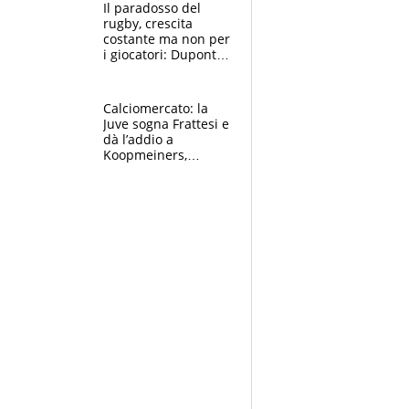
prove”
Il paradosso del
rugby, crescita
costante ma non per
i giocatori: Dupont
(il più pagato al
mondo) guadagna
solo 1,4 milioni
Calciomercato: la
all'anno
Juve sogna Frattesi e
dà l’addio a
Koopmeiners,
Romero si allontana
dall’Inter, Fiorentina
scatenata