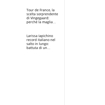
rito della Norvegia
di Haaland e
compagni
Tour de France, la
scelta sorprendente
di Vingegaard:
perché la maglia
gialla indossa la
mascherina, il
rischio da evitare
Larissa Iapichino
record italiano nel
salto in lungo:
battuta di un
centimetro mamma
Fiona May