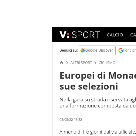
CALCIO
C
Seguici su:
Google Discover
Fonti pr
ALTRI SPORT
CICLISMO
Europei di Monaco
sue selezioni
Nella gara su strada riservata ag
una formazione composta da uom
08/08/22 15:52
A meno di tre giorni dal via ufficiale,