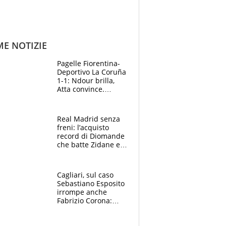
ME NOTIZIE
Pagelle Fiorentina-
Deportivo La Coruña
1-1: Ndour brilla,
Atta convince.
Pongracic rovina
tutto nel finale
Real Madrid senza
freni: l’acquisto
record di Diomande
che batte Zidane e
Ronaldo. Vinicius
rinnova: le cifre
Cagliari, sul caso
Sebastiano Esposito
irrompe anche
Fabrizio Corona:
“Ecco cosa è
successo, ho le