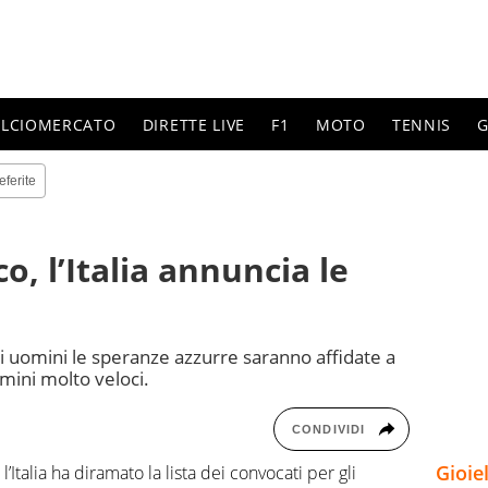
ALCIOMERCATO
DIRETTE LIVE
F1
MOTO
TENNIS
G
eferite
, l’Italia annuncia le
li uomini le speranze azzurre saranno affidate a
ini molto veloci.
CONDIVIDI
Gioie
 l’Italia ha diramato la lista dei convocati per gli