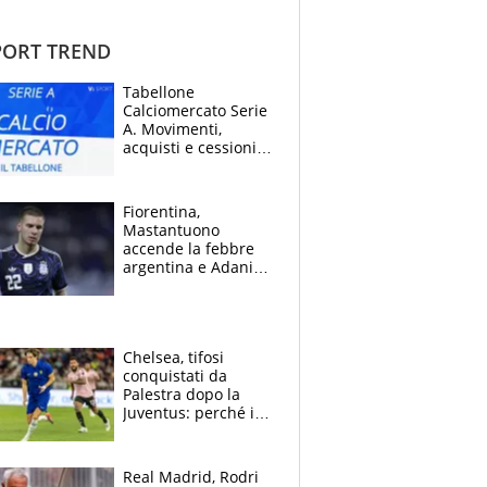
ORT TREND
Tabellone
Calciomercato Serie
A. Movimenti,
acquisti e cessioni:
estate 2026-27
Fiorentina,
Mastantuono
accende la febbre
argentina e Adani
impazzisce. Ma
Antognoni ‘rovina la
festa’ a Commisso
Chelsea, tifosi
conquistati da
Palestra dopo la
Juventus: perché i
fan dei Blues sono
pazzi dell’azzurro
Real Madrid, Rodri