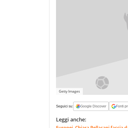
Getty Images
Seguici su:
Google Discover
Fonti pr
Leggi anche:
Europei, Chiara Pellacani faccia d