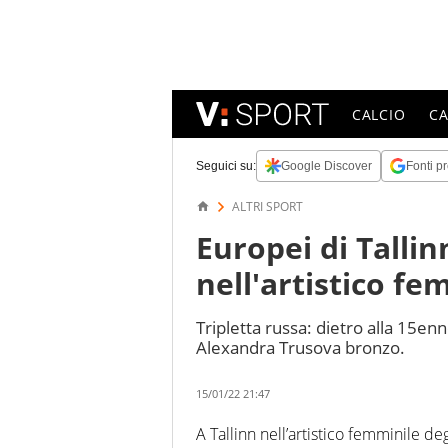
CALCIO
C
Seguici su:
Google Discover
Fonti pr
ALTRI SPORT
Europei di Tallin
nell'artistico fe
Tripletta russa: dietro alla 15e
Alexandra Trusova bronzo.
15/01/22 21:47
A Tallinn nell’artistico femminile de