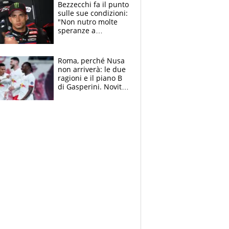
attacca le palline
Bezzecchi fa il punto
sulle sue condizioni:
"Non nutro molte
speranze a
Silverstone". Ma
promette battaglia
da Aragon
Roma, perché Nusa
non arriverà: le due
ragioni e il piano B
di Gasperini. Novità
su Pellegrini e
Cacciamani