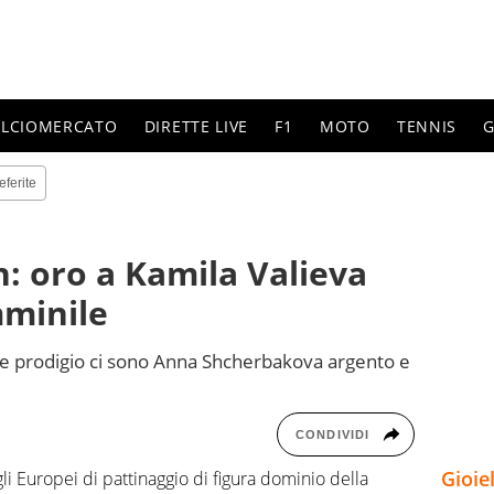
ALCIOMERCATO
DIRETTE LIVE
F1
MOTO
TENNIS
G
eferite
n: oro a Kamila Valieva
mminile
nne prodigio ci sono Anna Shcherbakova argento e
CONDIVIDI
Gioie
gli Europei di pattinaggio di figura dominio della