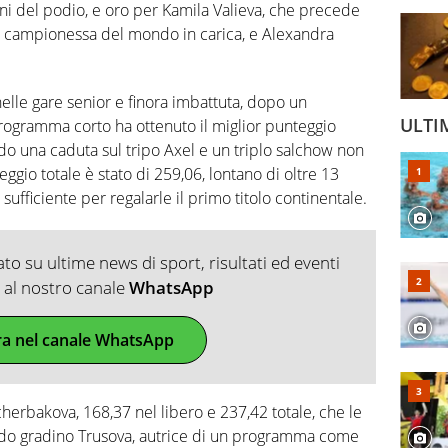
dini del podio, e oro per Kamila Valieva, che precede
, campionessa del mondo in carica, e Alexandra
elle gare senior e finora imbattuta, dopo un
ULTI
ogramma corto ha ottenuto il miglior punteggio
o una caduta sul tripo Axel e un triplo salchow non
teggio totale è stato di 259,06, lontano di oltre 13
fficiente per regalarle il primo titolo continentale.
o su ultime news di sport, risultati ed eventi
ti al nostro canale
WhatsApp
ra nel canale WhatsApp
herbakova, 168,37 nel libero e 237,42 totale, che le
ndo gradino Trusova, autrice di un programma come