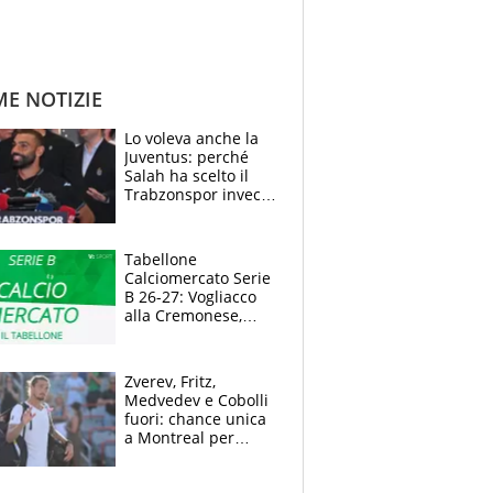
ME NOTIZIE
Lo voleva anche la
Juventus: perché
Salah ha scelto il
Trabzonspor invece
di un top club
Tabellone
Calciomercato Serie
B 26-27: Vogliacco
alla Cremonese,
Strefezza ufficiale al
Palermo
Zverev, Fritz,
Medvedev e Cobolli
fuori: chance unica
a Montreal per
Musetti, Jodar e
Fonseca. Sascha