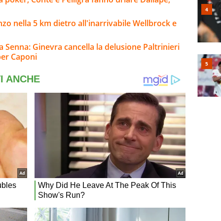
onzo nella 5 km dietro all'inarrivabile Wellbrock e
a Senna: Ginevra cancella la delusione Paltrinieri
per Caponi