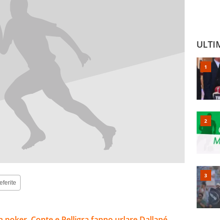
ULTI
eferite
a poker, Conte e Pelligra fanno urlare Dallapé,