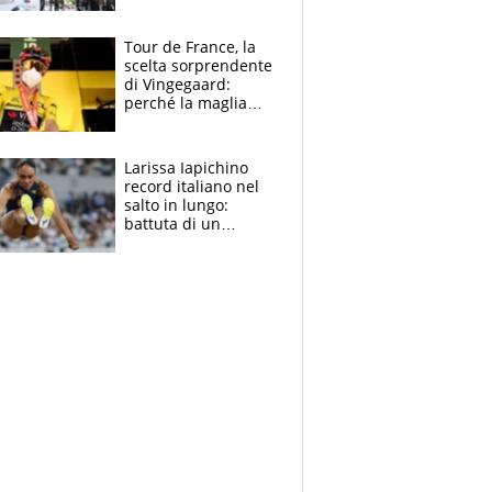
rito della Norvegia
di Haaland e
compagni
Tour de France, la
scelta sorprendente
di Vingegaard:
perché la maglia
gialla indossa la
mascherina, il
rischio da evitare
Larissa Iapichino
record italiano nel
salto in lungo:
battuta di un
centimetro mamma
Fiona May