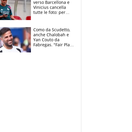
verso Barcellona e
Vinicius cancella
tutte le foto: per
Mourinho due grane
da risolvere
Como da Scudetto,
anche Chalobah e
Yan Couto da
Fabregas. "Fair Play
Finanziario?
Pagheremo la
multa"