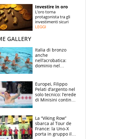
STORIE
Investire in oro
L’oro torna
SPECIALI
protagonista tra gli
investimenti sicuri
LEGGI
ESPERTI
ME GALLERY
CONTATTI
Italia di bronzo
anche
nell’acrobatica:
dominio nel
medagliere, ora
tocca a Ceccon, Curti
e compagni
Europei, Filippo
continuare
Pelati d’argento nel
solo tecnico: l’erede
di Minisini continua
a stupire, Los
Angeles è già nel
mirino
La “Viking Row”
sbarca al Tour de
France: la Uno-X
porta in gruppo il