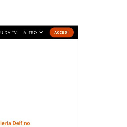
UIDA TV
ALTRO
ACCEDI
CALENDARI E CLASSIFICHE
ALTRI SPORT
MONDIALI 2026
OLIMPIADI
GOSSIP
LIFESTYLE
lleria Delfino