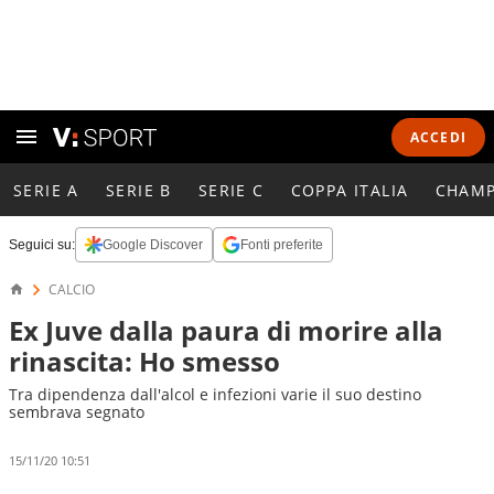
ACCEDI
SERIE A
SERIE B
SERIE C
COPPA ITALIA
CHAMP
Seguici su:
Google Discover
Fonti preferite
CALCIO
Ex Juve dalla paura di morire alla
rinascita: Ho smesso
Tra dipendenza dall'alcol e infezioni varie il suo destino
sembrava segnato
15/11/20 10:51