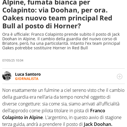
Alpine, fumata bianca per
Colapinto: via Doohan, per ora.
Oakes nuovo team principal Red
Bull al posto di Horner?
Ora è ufficiale: Franco Colapinto prende subito il posto di Jack
Doohan in Alpine. Il cambio della guardia del nuovo corso di
Briatore, però, ha una particolarità. Intanto l'ex team principal
Oakes potrebbe sostituire Horner in Red Bull
07/05/25 10:04
Luca Santoro
GIORNALISTA
Esperto di Motorsport ma, più in generale, appassionato
di tutto ciò che sia Sport, anche senza il Motor. Dà il
Non esattamente un fulmine a ciel sereno visto che il cambio
meglio di sé quando la strada fa largo alle due o alle
della guardia era nell’aria da tempo nonché oggetto di
quattro ruote
diverse congetture: sia come sia, siamo arrivati all’ufficialità
dell’approdo come pilota titolare in pista di
Franco
Colapinto in Alpine
. L’argentino, in questo avvio di stagione
terza guida, andrà a prendere il posto di
Jack Doohan.