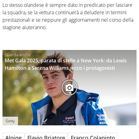
Lo stesso olandese è sempre dato in predicato per lasciare
la squadra, se la vettura continuerà a deludere in termini
prestazionali e se neppure gli aggiornamenti nel corso della
stagione aiuteranno.
Met Gala 2025, parata di stelle a New York: da Lewis
Hamilton a Serena Williams, ecco i protagonisti
Getty
Alpine
Flavio Briatore
Franco Colapinto