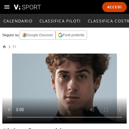
ACCEDI
CALENDARIO
CLASSIFICA PILOTI
CLASSIFICA COST
Seguici su:
Google Discover
Fonti preferite
F1