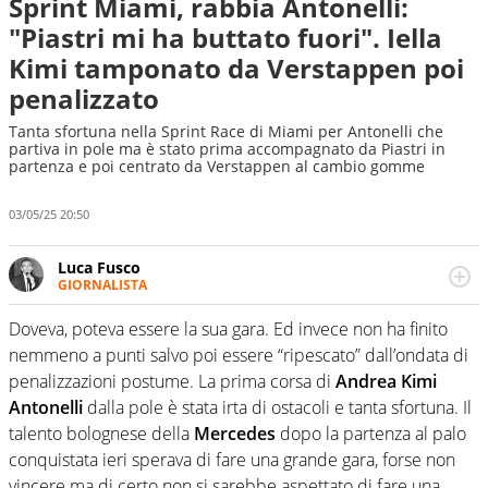
Sprint Miami, rabbia Antonelli:
"Piastri mi ha buttato fuori". Iella
Kimi tamponato da Verstappen poi
penalizzato
Tanta sfortuna nella Sprint Race di Miami per Antonelli che
partiva in pole ma è stato prima accompagnato da Piastri in
partenza e poi centrato da Verstappen al cambio gomme
03/05/25 20:50
Luca Fusco
GIORNALISTA
Giornalista multimediale. Quando si accendono i motori,
lui sgasa, impenna, derapa. E spesso e volentieri finisce
Doveva, poteva essere la sua gara. Ed invece non ha finito
sul podio
nemmeno a punti salvo poi essere “ripescato” dall’ondata di
penalizzazioni postume. La prima corsa di
Andrea Kimi
Antonelli
dalla pole è stata irta di ostacoli e tanta sfortuna. Il
talento bolognese della
Mercedes
dopo la partenza al palo
conquistata ieri sperava di fare una grande gara, forse non
vincere ma di certo non si sarebbe aspettato di fare una