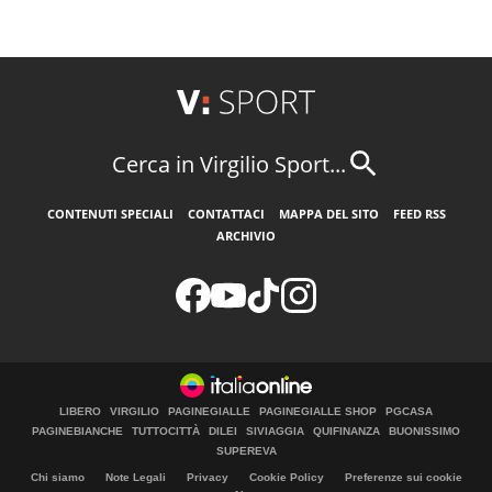
Cerca in Virgilio Sport...
CONTENUTI SPECIALI
CONTATTACI
MAPPA DEL SITO
FEED RSS
ARCHIVIO
LIBERO
VIRGILIO
PAGINEGIALLE
PAGINEGIALLE SHOP
PGCASA
PAGINEBIANCHE
TUTTOCITTÀ
DILEI
SIVIAGGIA
QUIFINANZA
BUONISSIMO
SUPEREVA
Chi siamo
Note Legali
Privacy
Cookie Policy
Preferenze sui cookie