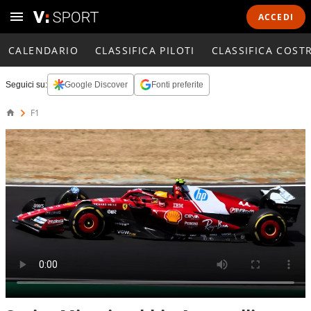
ACCEDI
CALENDARIO
CLASSIFICA PILOTI
CLASSIFICA COST
Seguici su:
Google Discover
Fonti preferite
F1