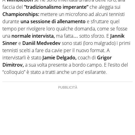
scherma, di volley o di curling: ve ne farà innamorare
faccia del
“tradizionalismo imperante”
che aleggia sui
Championships:
mettere un microfono ad alcuni tennisti
durante
una sessione di allenamento
e sfruttare quel
tempo per rivolgere loro qualche domanda, come se fosse
una
normale intervista,
ma fatta… sotto sforzo. E
Jannik
Sinner
e
Daniil Medvedev
sono stati (loro malgrado) i primi
tennisti scelti a fare da cavie per il nuovo format. A
intervistarli è stato
Jamie Delgado,
coach di
Grigor
Dimitrov,
a sua volta presente a bordo campo. E l’esito del
“colloquio” è stato a tratti anche un po’ esilarante.