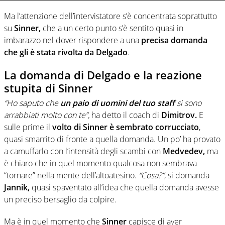
Ma l’attenzione dell’intervistatore s’è concentrata soprattutto
su
Sinner,
che a un certo punto s’è sentito quasi in
imbarazzo nel dover rispondere a una
precisa domanda
che gli è stata rivolta da Delgado
.
La domanda di Delgado e la reazione
stupita di Sinner
“Ho saputo che
un paio di uomini del tuo staff
si sono
arrabbiati molto con te”,
ha detto il coach di
Dimitrov.
E
sulle prime il
volto di Sinner è sembrato corrucciato
,
quasi smarrito di fronte a quella domanda. Un po’ ha provato
a camuffarlo con l’intensità degli scambi con
Medvedev,
ma
è chiaro che in quel momento qualcosa non sembrava
“tornare” nella mente dell’altoatesino.
“Cosa?”
, si domanda
Jannik,
quasi spaventato all’idea che quella domanda avesse
un preciso bersaglio da colpire.
Ma è in quel momento che
Sinner
capisce di aver