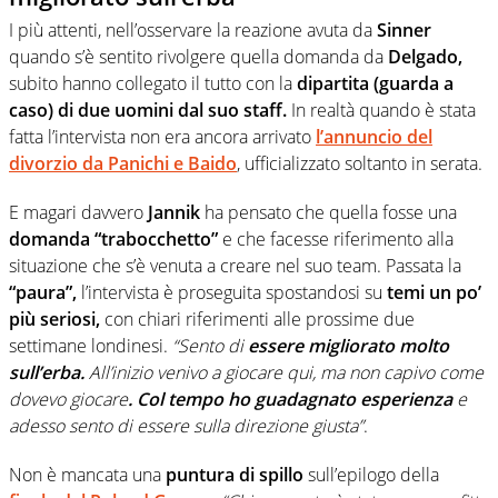
I più attenti, nell’osservare la reazione avuta da
Sinner
quando s’è sentito rivolgere quella domanda da
Delgado,
subito hanno collegato il tutto con la
dipartita (guarda a
caso) di due uomini dal suo staff.
In realtà quando è stata
fatta l’intervista non era ancora arrivato
l’annuncio del
divorzio da Panichi e Baido
, ufficializzato soltanto in serata.
E magari davvero
Jannik
ha pensato che quella fosse una
domanda “trabocchetto”
e che facesse riferimento alla
situazione che s’è venuta a creare nel suo team. Passata la
“paura”,
l’intervista è proseguita spostandosi su
temi un po’
più seriosi,
con chiari riferimenti alle prossime due
settimane londinesi.
“Sento di
essere migliorato molto
sull’erba.
All’inizio venivo a giocare qui, ma non capivo come
dovevo giocare
. Col tempo ho guadagnato esperienza
e
adesso sento di essere sulla direzione giusta”
.
Non è mancata una
puntura di spillo
sull’epilogo della