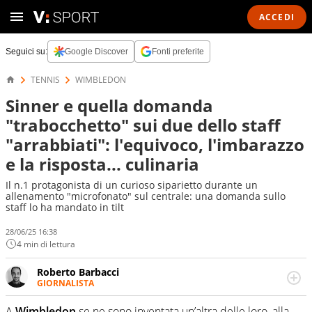
ACCEDI
Seguici su:
Google Discover
Fonti preferite
TENNIS
WIMBLEDON
Sinner e quella domanda
"trabocchetto" sui due dello staff
"arrabbiati": l'equivoco, l'imbarazzo
e la risposta... culinaria
Il n.1 protagonista di un curioso siparietto durante un
allenamento "microfonato" sul centrale: una domanda sullo
staff lo ha mandato in tilt
28/06/25 16:38
4 min di lettura
Roberto Barbacci
GIORNALISTA
Giornalista (pubblicista) sportivo a tutto campo, è il
tuttologo di Virgilio Sport. Provate a chiedergli di boxe, di
A
Wimbledon
se ne sono inventata un’altra delle loro, alla