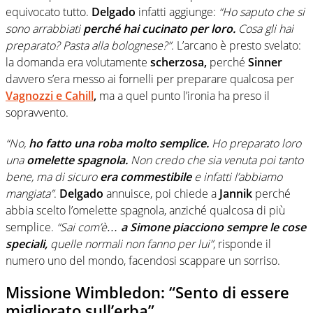
equivocato tutto.
Delgado
infatti aggiunge:
“Ho saputo che si
sono arrabbiati
perché hai cucinato per loro.
Cosa gli hai
preparato? Pasta alla bolognese?”
. L’arcano è presto svelato:
la domanda era volutamente
scherzosa,
perché
Sinner
davvero s’era messo ai fornelli per preparare qualcosa per
Vagnozzi e Cahill
,
ma a quel punto l’ironia ha preso il
sopravvento.
“No,
ho fatto una roba molto semplice.
Ho preparato loro
una
omelette spagnola.
Non credo che sia venuta poi tanto
bene, ma di sicuro
era commestibile
e infatti l’abbiamo
mangiata”
.
Delgado
annuisce, poi chiede a
Jannik
perché
abbia scelto l’omelette spagnola, anziché qualcosa di più
semplice.
“Sai com’è…
a Simone piacciono sempre le cose
speciali,
quelle normali non fanno per lui”
, risponde il
numero uno del mondo, facendosi scappare un sorriso.
Missione Wimbledon: “Sento di essere
migliorato sull’erba”