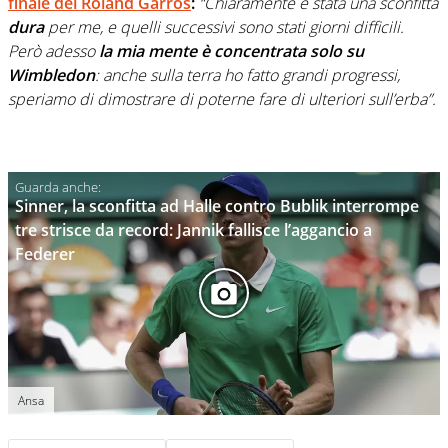
finale del Roland Garros
:
“Chiaramente è stata una sconfitta
dura
per me, e quelli successivi sono stati giorni difficili.
Però adesso
la mia mente è concentrata solo su
Wimbledon
: anche sulla terra ho fatto grandi progressi,
speriamo di dimostrare di poterne fare di ulteriori sull’erba”.
Sinner, la sconfitta ad Halle contro Bublik interrompe
tre strisce da record: Jannik fallisce l’aggancio a
Federer
Ansa